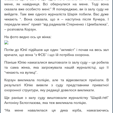
мене, як навідниця. Всі обернулися на мене. Тоді вона
сказала вже особисто мені:” Я попереджаю, ви із залу суду не
вийдете. Там вже одного журналіста Шарія побили. Вас дуже
чекають “. Вона сказала, що я – наступна після Кучера. І
передали мені” привіт “від радикалів Стерненко і Цимбалюка”,
– розповіла Корзун.
На фото видно ось ця жінка:
Потім до Юлії підійшов ще один “активіст” і почав на весь зал
кричати, що вона “з ФСБ” і що їй потрібна охорона.
Пізніше Юлію намагалися виштовхати із залу суду – це робила
та сама жінка, яка загрожувала нашій журналістці, що її
“чекають на вулиці”.
Корзун викликала поліцію, але та відмовилася приїхати. В
результаті Юлію вивели з суду представники приватної
охоронної структури, яку редакції довелося викликати.
Ще раніше з залу суду виштовхали журналістку “Шарій.net”
Антоніну Бєлоглазова, яка теж викликала поліцію.
“На мене навалилася ця дика юрба, намагаючись