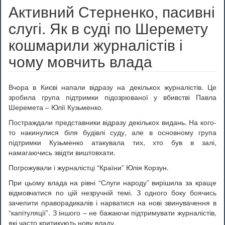
Активний Стерненко, пасивні
cлугі. Як в суді по Шеремету
кошмарили журналістів і
чому мовчить влада
Вчора в Києві напали відразу на декількох журналістів. Це
зробила група підтримки підозрюваної у вбивстві Павла
Шеремета – Юлії Кузьменко.
Постраждали представники відразу декількох видань. На кого-
то накинулися біля будівлі суду, але в основному група
підтримки Кузьменко атакувала тих, хто був в залі,
намагаючись звідти виштовхати.
Погрожували і журналістці “Країни” Юлія Корзун.
При цьому влада на рівні “Слуги народу” вирішила за краще
відмовчатися по цій незручній темі. З одного боку боячись
зачепити праворадикалів і нарватися на нові звинувачення в
“капітуляції”. З іншого – не бажаючи підтримувати журналістів,
які часто критикують нову владу.