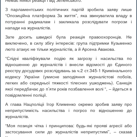
З парламентських політичних партій зробила заяву лише
“Опозиційна платформа За життя”, яка звинуватила владу в
потуранні радикалам і закликала розслідувати погрози і
напади на журналістів.
Зате досить швидкої була реакція правоохоронців. Не
виключено, в силу збігу інтересів: група підтримки Кузьменко
люто атакує не тільки журналістів, а й Арсена Авакова.
“Слідчі кваліфікували подію як загрозу і насильства по
відношенню до журналістів і внесли відомості до Єдиного
реєстру досудових розслідувань за ч.2 ст.345-1 Кримінального
кодексу України (умисне заподіяння журналістові побоїв,
легких або середньої тяжкості тілесних ушкоджень). Санкція
якої передбачає до п’яти років позбавлення волі “, – йдеться в
повідомленні поліції.
А глава Нацполіціі Ігор Клименко окремо зробив заяву про
неприпустимість насильства і погроз по відношенню до
журналістів.
“Моя позиція чітка і принципова: будь-які прояві агресії або
застосування сили до журналістів неприпустимі”, – сказав