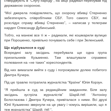
стверджують в “Слугу народу”, на акції радикал перебував під
державною охороною.
“Мої джерела повідомляють, що охорону вбивці Стерненко
забезпечують співробітники СБУ. Того самого СБУ, які
розслідує справу вбивці Стерненко”, – написав у телеграм
нардеп Олександр Дубинський.
Тобто, на манежі все ті ж – радикали, які кошмарили вулицю
при Порошенко, привільно почувають себе і при Зеленський.
Що відбувалося в суді
Всередині залу засідань перебувала ще одна група
прихильників Кузьменко. Там влаштували справжнє
полювання на «не таких” кореспондентів.
Від них вимагали вийти з суду і погрожували долею побитого
Дмитра Кучера.
Під цю травлю потрапила журналістка “Країни” Юлія Корзун.
“Я прийшла в суд за редакційним завданням. Біля залу
засідань зустріла журналістів” Шарій.net “Антоніну
Бєлоглазова і Дмитра Кучера, привіталася з ними. Всі друзі
Юлії Кузьменко звернули на це увагу і чомусь вирішили, що я
теж журналістка” Шарій. net “.