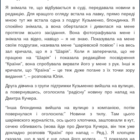
Я знімала те, що відбувається в суді, передавала новини в
редакцію. Для кращого огляду встала на лавку, прямо переді
мною тут же встала одна з подруг Кузьменко, блондинка. Я
спокійно знімала, а вона оберталася і дивилася на мене
протягом всього засідання. Вона фотографувала мене і
знімала на відео, навіщо – я не знаю. Показувала на мене
своїм подругам, називала мене “шаріевской повією” і на весь
зал кричала, що я з “Шарія”. Коли я заперечила, що не
працюю на “Шарія” і показала редакційне посвідчення
“Країни”, вона спробувала вирвати його у мене з рук. Інші ж
кричали, що “Країна” – це теж дуже погане з їх точки зору
видання “, – розповіла Юлія.
Друга дівчина з групи підтримки Кузьменко вийшла на вулицю,
а повернувшись, оголосила “радісну” новину про напад на
Дмитра Кучера.
“Інша блондинка вийшла на вулицю з компанією, потім
повернулася і оголосила:” Новини з тилу. Там цього
шаріевского журналіста, ось цього хлопчика, заштовхали в кут,
сечею обливають (мова йде про Дмитра Кучера, він теж уже
докладно розповів “Країні” про напад – Ред.). Я хлопцям
сказала, що в залі є ще одна його колега … “І показала на