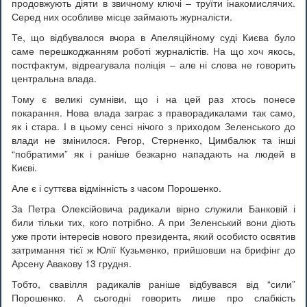
продовжують діяти в звичному ключі – труїти інакомислячих.
Серед них особливе місце займають журналісти.
Те, що відбувалося вчора в Апеляційному суді Києва було
саме перешкоджанням роботі журналістів. На що хоч якось,
постфактум, відреагувала поліція – але ні слова не говорить
центральна влада.
Тому є великі сумніви, що і на цей раз хтось понесе
покарання. Нова влада заграє з праворадикалами так само,
як і стара. І в цьому сенсі нічого з приходом Зеленського до
влади не змінилося. Регор, Стерненко, Цимбалюк та інші
“побратими” як і раніше безкарно нападають на людей в
Києві.
Але є і суттєва відмінність з часом Порошенко.
За Петра Олексійовича радикали вірно служили Банковій і
били тільки тих, кого потрібно. А при Зеленський вони діють
уже проти інтересів нового президента, який особисто освятив
затримання тієї ж Юлії Кузьменко, прийшовши на брифінг до
Арсену Авакову 13 грудня.
Тобто, свавілля радикалів раніше відбувався від “сили”
Порошенко. А сьогодні говорить лише про слабкість