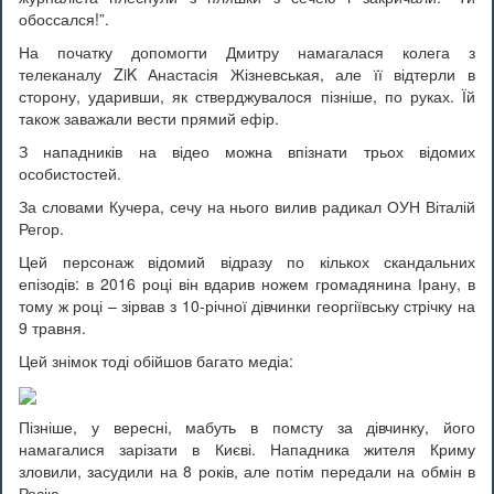
обоссался!”.
На початку допомогти Дмитру намагалася колега з
телеканалу ZiK Анастасія Жізневськая, але її відтерли в
сторону, ударивши, як стверджувалося пізніше, по руках. Їй
також заважали вести прямий ефір.
З нападників на відео можна впізнати трьох відомих
особистостей.
За словами Кучера, сечу на нього вилив радикал ОУН Віталій
Регор.
Цей персонаж відомий відразу по кількох скандальних
епізодів: в 2016 році він вдарив ножем громадянина Ірану, в
тому ж році – зірвав з 10-річної дівчинки георгіївську стрічку на
9 травня.
Цей знімок тоді обійшов багато медіа:
Пізніше, у вересні, мабуть в помсту за дівчинку, його
намагалися зарізати в Києві. Нападника жителя Криму
зловили, засудили на 8 років, але потім передали на обмін в
Росію.