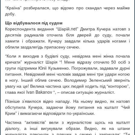
“Країна” розбиралася, що відомо про скандал через майже
добу.
Що відбувалося під судом
Кореспондента видання “Шарій.net” Дмитра Кучера натовп з
десятків радикалів оточила біля дверей до суду, почали
хамити і ображати. Кучеру завдали кілька ударів ногами і
облили заздалегідь припасену сечею.
“Коли я виходив з будівлі суду, невідома мені жінка почала
кричати” журналіст Шарія “! Мене відразу оточило 50 осіб з
групи підтримки Юлії Кузьменко. Погрожували, задавали дурні
питання. Невідомий мені чоловік завдав мені три удари ногою
в ногу. Інший облив сечею. Володимир Зеленський зверніть
увагу на це! Велика частина цих людей ходить під “конторою”,
глава якої Ivan Bakanov “, – описав ситуацію журналіст.
Пізніше з’явилося відео нападу. На ньому видно, як натовп
обступила Кучера, задаючи йому питання на кшталт “Чий
Крим” і вимагаючи відповідати по-українськи.
Частина “активістів” вели з журналістом щось на кшталт
діалогу, а інші вигукували образи. Видно, як на штани
журналіста плеснули з пляшки з сечею і закричали: “Ти