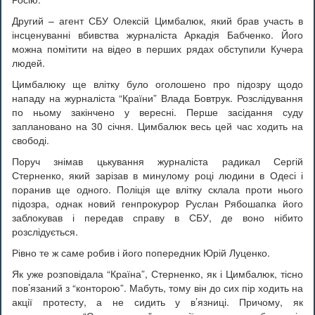
Другий – агент СБУ Олексій Цимбалюк, який брав участь в
інсценуванні вбивства журналіста Аркадія Бабченко. Його
можна помітити на відео в перших рядах обступили Кучера
людей.
Цимбалюку ще влітку було оголошено про підозру щодо
нападу на журналіста “Країни” Влада Бовтрук. Розслідування
по ньому закінчено у вересні. Перше засідання суду
заплановано на 30 січня. Цимбалюк весь цей час ходить на
свободі.
Поруч знімав цькування журналіста радикал Сергій
Стерненко, який зарізав в минулому році людини в Одесі і
поранив ще одного. Поліція ще влітку склала проти нього
підозра, однак новий генпрокурор Руслан Рябошапка його
заблокував і передав справу в СБУ, де воно нібито
розслідується.
Рівно те ж саме робив і його попередник Юрій Луценко.
Як уже розповідала “Країна”, Стерненко, як і Цимбалюк, тісно
пов’язаний з “конторою”. Мабуть, тому він до сих пір ходить на
акції протесту, а не сидить у в’язниці. Причому, як