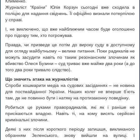
Клименко.
Журналіст “Країни” Юлія Корзун сьогодні вже сходила в
поліцію для надання свідчень. Її офіційно визнали потерпілою
у справі.
І, не виключено, що вже найближчим часом буде оголошено
про підозру тим, хто погрожував.
Правда, чи призведе це потім до вироку суду в доступному
для огляду майбутньому – велике питання. Поки радикалів не
можуть засудити навіть по таким резонансним злочинам як
вбивство Олеся Бузини – суд триває вже майже два роки (а до
того два роки тривало слідство).
Що значить атака на журналістів
Спроби кошмарити медіа на судових засіданнях – не новина
для постмайданної України. Наших колег не вперше б’ють
там, де не повинно бути і натяку на протизаконну поведінку.
Робиться це руками праворадикалів, які як і раніше не
присікаються владою. Навіть ті, на кому висять серйозні
кримінальні злочини.
Деякі з них після короткого періоду затишшя, викликаного
обранням Зеленського, знову вийшли на вулиці. І