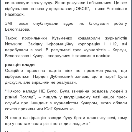
виштовхнути з залу суду. Як погрожували і обзивалися. Це все
відбувалося на очах у представниці ОБСЄ”, – пише Антоніна в
Facebook.
ЗМІ також опублікували відео, як блокували роботу
Бєлоглазова.
Також прихильники Кузьменко кошмарили журналістів
Newsone, Західну інформаційну корпорацію і 112, які
перебували в залі. В результаті троє журналістів – Корзун,
Бєлоглазова і Кучер – звернулися із заявами в поліцію.
реакція влади
Офіційно правляча партія ніяк не прокоментувала, що
відбувається. Нардеп Дубинський заявив, що в партії була
дискусія, але вирішили не реагувати.
“Ніякого нападу НЕ Було. Була звичайна розмова людей з
різнімі Погляд”, – пишуть у внутрішньому чаті нашої прес-
служби про інцидент з журналістом Кучером, якого облили
сечею прихильники Юлії Кузьменко.
Я тепер на фракцію завжди буду брати пляшечку сечі, тому
що у нас там часто різні погляди з людьми “.
Немає ніякої реакції і від Зеленського.