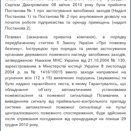
Сергієм Дмитровичем 08 квітня 2010 року була прийнята
Постанова № 1 про застосування запобіжних заходів (Надалі
Постанова 1) та Постанова № 2 про анулювання дозволу на
початок роботи підприємства та оренду приміщень (надалі
Постанова 2).
Позивач (зазначена приватна компанія), в порядку
передбаченому статтею 5 Закону України «Про пожежну
безпеку», Інструкцією про порядок та умови застосування
органами державного пожежного нагляду запобіжних заходів,
затвердженою Наказом МНС України від 21.10.2004 № 130,
зареєстрованим в Міністерстві юстиції України 8 листопада
2004 р. за № 1416/10015 вжило заходи направлені на
усунення всіх (12 з 15) виявлених порушень (зауважень) та
було надано гарантійного листа, в якому Гарантувалось, що
обладнання об’єкту автоматичними установками
пожежогасіння та пожежної сигналізації Позивачем, з
виведенням сигналу від приймально-контрольного приладу
системи автоматичної пожежної сигналізації на пульт
централізованого пожежного спостереження, буде здійснене
після отримання погодження від орендодавця не пізніше 29
грудня 2010 року.