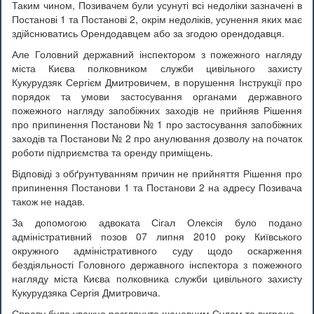
Таким чином, Позивачем були усунуті всі недоліки зазначені в
Постанові 1 та Постанові 2, окрім недоліків, усунення яких має
здійснюватись Орендодавцем або за згодою орендодавця.
Але Головний державний інспектором з пожежного нагляду
міста Києва полковником служби цивільного захисту
Кукурудзяк Сергієм Дмитровичем, в порушення Інструкції про
порядок та умови застосування органами державного
пожежного нагляду запобіжних заходів не прийняв Рішення
про припинення Постанови № 1 про застосування запобіжних
заходів та Постанови № 2 про анулювання дозволу на початок
роботи підприємства та оренду приміщень.
Відповіді з обґрунтуванням причин не прийняття Рішення про
припинення Постанови 1 та Постанови 2 на адресу Позивача
також не надав.
За допомогою адвоката Сігал Олексія було подано
адміністративний позов 07 липня 2010 року Київського
окружного адміністративного суду щодо оскарження
бездіяльності Головного державного інспектора з пожежного
нагляду міста Києва полковника служби цивільного захисту
Кукурудзяка Сергія Дмитровича.
Справу було уважно розглянуто шановним Судом та виграно