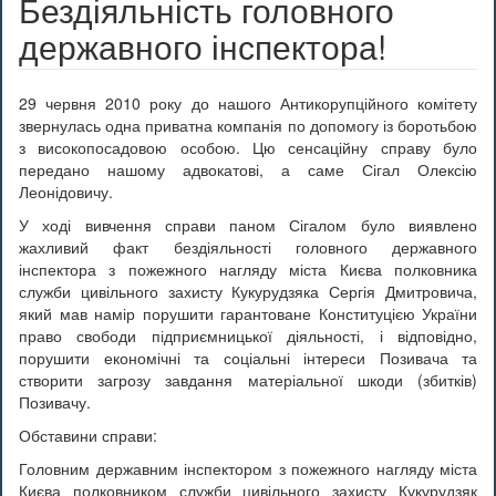
Бездіяльність головного
державного інспектора!
29 червня 2010 року до нашого Антикорупційного комітету
звернулась одна приватна компанія по допомогу із боротьбою
з високопосадовою особою. Цю сенсаційну справу було
передано нашому адвокатові, а саме Сігал Олексію
Леонідовичу.
У ході вивчення справи паном Сігалом було виявлено
жахливий факт бездіяльності головного державного
інспектора з пожежного нагляду міста Києва полковника
служби цивільного захисту Кукурудзяка Сергія Дмитровича,
який мав намір порушити гарантоване Конституцією України
право свободи підприємницької діяльності, і відповідно,
порушити економічні та соціальні інтереси Позивача та
створити загрозу завдання матеріальної шкоди (збитків)
Позивачу.
Обставини справи:
Головним державним інспектором з пожежного нагляду міста
Києва полковником служби цивільного захисту Кукурудзяк