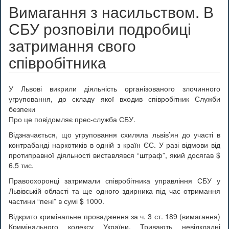
Вимагання з насильством. В
СБУ розповіли подробиці
затримання свого
співробітника
У Львові викрили діяльність організованого злочинного
угруповання, до складу якої входив співробітник Служби
безпеки
Про це повідомляє прес-служба СБУ.
Відзначається, що угруповання схиляла львів’ян до участі в
контрабанді наркотиків в одній з країн ЄС. У разі відмови від
протиправної діяльності виставлявся “штраф”, який досягав $
6,5 тис.
Правоохоронці затримали співробітника управління СБУ у
Львівській області та ще одного здирника під час отримання
частини “пені” в сумі $ 1000.
Відкрито кримінальне провадження за ч. 3 ст. 189 (вимагання)
Кримінального кодексу України. Тривають невідкладні