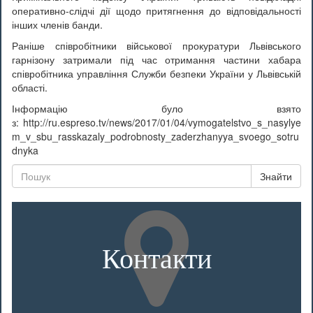
оперативно-слідчі дії щодо притягнення до відповідальності
інших членів банди.
Раніше співробітники військової прокуратури Львівського
гарнізону затримали під час отримання частини хабара
співробітника управління Служби безпеки України у Львівській
області.
Інформацію було взято
з: http://ru.espreso.tv/news/2017/01/04/vymogatelstvo_s_nasylye
m_v_sbu_rasskazaly_podrobnosty_zaderzhanyya_svoego_sotru
dnyka
Знайти
Контакти