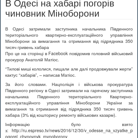
В Одесі на хабарі погорів
чиновник Міноборони
В Одесі затримали заступника начальника Південного
територіального квартирно-експлуатаційного управління
Міноборони за вимагання та отримання від підрядника 350
тисяч гривень хабара
Про це на сторінці в Facebook повідомив головний військовий
прокурор Анатолій Матіос.
“Тилові миші кололися, пищали але далі продовжували жерти”
кактус “хабарів”, – написав Матіос.
За його словами. Нацполіція і військова прокуратура
Південного регіону в Одесі затримали на гарячому заступника
начальника Південного територіального Квартирно-
експлуатаційного управління Міноборони України за
вимагання та отримання від підрядника 350 тисяч гривень
хабара (3% від кошторису ремонту військових казарм).
Інформацію було взято
з: http://ru.espreso.tv/news/2016/12/30/v_odesse_na_vzyatke_p
ogorel_chynovnyk_mynoborony