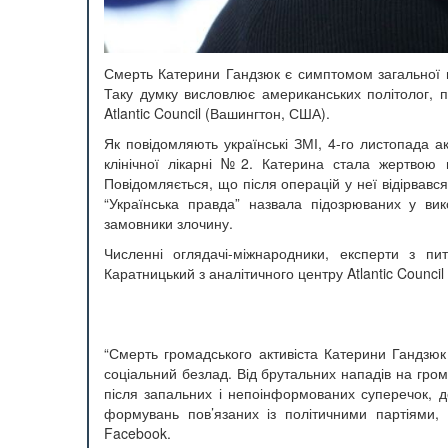
Смерть Катерини Гандзюк є симптомом загальної пр
Таку думку висловлює американських політолог, п
Atlantic Council (Вашингтон, США).
Як повідомляють українські ЗМІ, 4-го листопада ак
клінічної лікарні №2. Катерина стала жертвою 
Повідомляється, що після операцій у неї відірвався
“Українська правда” назвала підозрюваних у ви
замовники злочину.
Численні оглядачі-міжнародники, експерти з пит
Каратницький з аналітичного центру Atlantic Counci
“Смерть громадського активіста Катерини Гандзюк
соціальний безлад. Від брутальних нападів на громад
після запальних і непоінформованих суперечок, до
формувань пов’язаних із політичними партіями, 
Facebook.