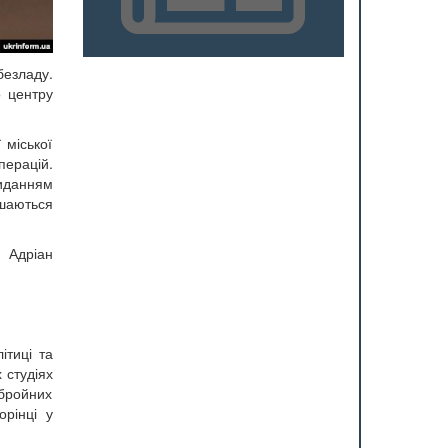
безладу.
о центру
 міської
ерацій.
виданням
шаються
. Адріан
ітиці та
 студіях
збройних
орінці у