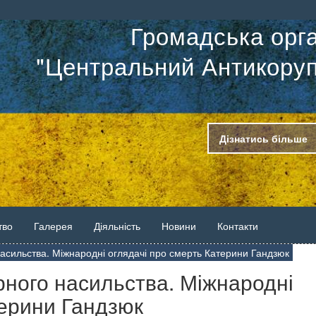
Громадська орга
"Центральний Антикоруп
Дізнатись більше
тво
Галерея
Діяльність
Новини
Контакти
 насильства. Міжнародні оглядачі про смерть Катерини Гандзюк
арного насильства. Міжнародні
терини Гандзюк