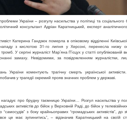
облеми України – розгулу насильства у політиці та соціального 
олітичний консультант Адріан Каратницький, експерт аналітичног
тивіст Катерина Гандзюк померла в опіковому відділенні Київської
нападу з кислотою 31-го липня у Херсоні, перенесла низку оп
 тромб. У серпні журналіст Мар’яна П’єцух у статті опублікованій 
конанні замаху. Невідомими, за повідомленням журналістки, ли
ань України коментують трагічну смерть української активісти
l побачив у трагедії окремий прояв значних проблем у державі.
 нагадує про брудну таємницю України… Розгул насильства у пол
ських активістів до бійок у Верховній Раді, до бійок у телевізійних
 “самосудів” з боку крайньоправих “громадських активістів”, до 
все це має зупинитись”, – відзначив Каратницький на своїй ст