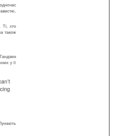
одночас
навистю,
 Ті, хто
на також
 Гандзюк
них у її
an’t
cing
 Лунають