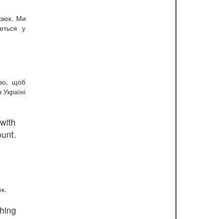
дзюк. Ми
еться у
во, щоб
 Україні
with
unt.
к.
hing