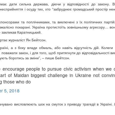
 має дати сильна держава, діючи у відповідності до закону. В
несприйняття і осуду тих, хто “забруднює громадський простір не
спонсорами та поплічниками, та виключені з їх політичних партій.
жалісно покарані. Україна протистоїть зовнішньому агресору… во
 – закликав Каратницький.
ертає журналіст Ян Бейтсон.
раїні, а з боку влади обмаль, або навіть відсутність дій. Колеги
важати закон, і для того, щоб притягнути до відповідальності вин
жують боротись за зміни”, – пише Бейтсон.
encourage people to pursue civic activism when we c
art of Maidan biggest challenge in Ukraine not convin
ng those who do
r 5, 2018
чувано висловлюють шок на смуток з приводу трагедії в Україні.