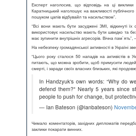
Експерт наголосив, що відповідь на ці виклики
Каратницький наголошує на важливості публічного 
пошуком цапів відбувайл та насильством”.
“Всі вони мають бути засуджені ЗМІ, відкинуті їх 
використовує насильство мають бути швидко та без
має зупинити внутрішніх агресорів. Вічна пам`ять”,
На небезпеку громадянської активності в Україні зв
“Цього року сталося 50 нападів на активістів в Ук
питають, що можна зробити, щоб примусити людей по
смерті, і заради своїх власних близьких, які продов
In Handzyuk's own words: “Why do we 
defend them?" Nearly 5 years since st
people to push for change, but protecti
— Ian Bateson (@ianbateson)
Novembe
Чимало коментаторів, західних дипломатів передба
заклики покарати винних.