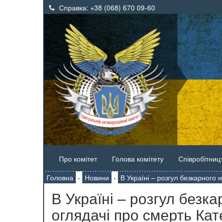
Справка:
+38 (068) 670 09-60
Про комітет
Голова комітету
Співробітниц
Головна
›
Новини
›
В Україні – розгул безкарного
В Україні – розгул безк
оглядачі про смерть Ка