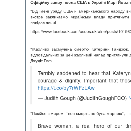
Офіційну заяву посла США в Україні Марі Йов
“Від імені уряду США й американського народу ви
вкотре закликаємо українську владу притягнути
повідомленні.
https://www.facebook.com/usdos.ukraine/posts/101
“Жахливо засмучена смертю Катерини Гандзюк.
відповідальних за цей жахливий напад притягнули до
Джудіт Гоф.
Terribly saddened to hear that Kateryn
courage & dignity. Important that thos
https://t.co/by7rWFzLAw
— Judith Gough (@JudithGoughFCO)
“Покійся з миром. Твоя смерть не була марною”, – 
Brave woman, a real hero of our ti