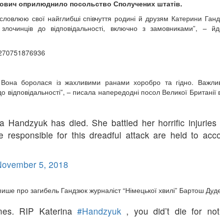
анович оприлюднило посольство Сполучених штатів.
словлюю свої найглибші співчуття родині й друзям Катерини Ган
 злочинців до відповідальності, включно з замовниками”, – йд
56270751876936
 Вона боролася із жахливими ранами хоробро та гідно. Важли
 відповідальності”, – писала напередодні посол Великої Британії в
a Handzyuk has died. She battled her horrific injuries 
e responsible for this dreadful attack are held to acco
November 5, 2018
пише про загибель Гандзюк журналіст “Німецької хвилі” Бартош Дуде
mes. RIP Katerina
#Handzyuk
, you did’t die for not