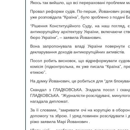
Якось так вийшло, що всі перераховані проблеми 
Провал реформи судів. По-перше, Йованович розкри
уже розповідала “Країна”, було зроблено з подачі Б
“Рішення Конституційного Суду, на наш погляд, є
антикорупційну архітектуру України, включаючи ст
бюро України”, – заявила Йованович.
Вона запропонувала владі України повернути с
декларування доходів антикорупційних активістів.
Посол робить висновок, що відреформувати судов
комісія (підконтрольна, як уже писала “Країна”, п
етикою”.
На думку Йованович, це робиться для “для блокуван
Скандал з ГЛАДКОВСЬКА. Згадала посол і скан
ГЛАДКОВСЬКА. “Журналісти-розслідувачі, минулого т
нагадала дипломат.
За її словами, “закривати очі на корупцію в оборон
допомогу та зброю. І уряд повинен розслідувати і д
різко заявила Марі Йованович .