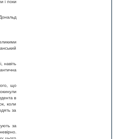
и і поки
 Дональд
великими
канський
, навіть
лантична
того, що
покинули
идента в
ок, коли
одять за
сують за
невірно.
ху цього