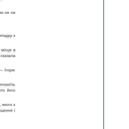
ає не на
ипадку з
 місця в
 сказала
 – Ігорю
епокоїть
хто його
 якого з
ішення і