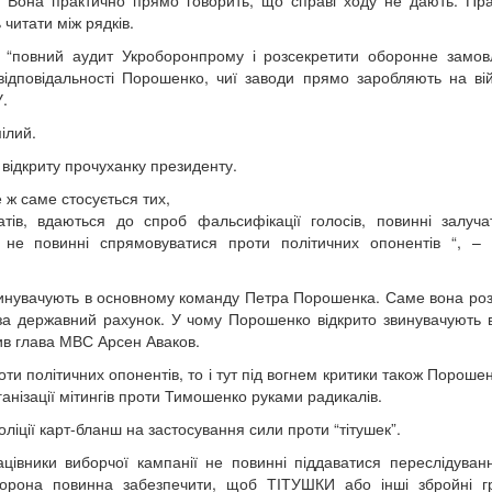
. Вона практично прямо говорить, що справі ходу не дають. Пр
читати між рядків.
 “повний аудит Укроборонпрому і розсекретити оборонне замов
ідповідальності Порошенко, чиї заводи прямо заробляють на ві
.
ілий.
 відкриту прочуханку президенту.
е ж саме стосується тих,
тів, вдаються до спроб фальсифікації голосів, повинні залуч
и не повинні спрямовуватися проти політичних опонентів “, –
 звинувачують в основному команду Петра Порошенка. Саме вона ро
ів за державний рахунок. У чому Порошенко відкрито звинувачують 
див глава МВС Арсен Аваков.
ти політичних опонентів, то і тут під вогнем критики також Пороше
анізації мітингів проти Тимошенко руками радикалів.
оліції карт-бланш на застосування сили проти “тітушек”.
рацівники виборчої кампанії не повинні піддаватися переслідува
охорона повинна забезпечити, щоб ТІТУШКИ або інші збройні г