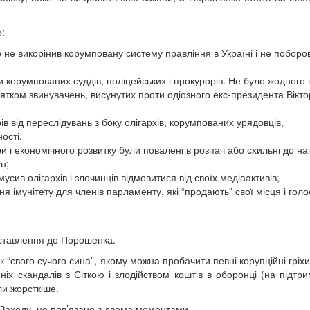
:
не викорінив корумповану систему правління в Україні і не поборо
 корумпованих суддів, поліцейських і прокурорів. Не було жодного 
нятком звинувачень, висунутих проти одіозного екс-президента Вікт
ів від переслідувань з боку олігархів, корумпованих урядовців,
ості.
ри і економічного розвитку були повалені в розпач або схильні до н
н;
мусив олігархів і злочинців відмовитися від своїх медіаактивів;
я імунітету для членів парламенту, які “продають” свої місця і голо
ставлення до Порошенка.
 “свого сучого сина”, якому можна пробачити певні корупційні гріхи
ніх скандалів з Сіткою і злодійством коштів в оборонці (на підтри
ли жорсткіше.
Заходу, це пов’язано з двома моментами.