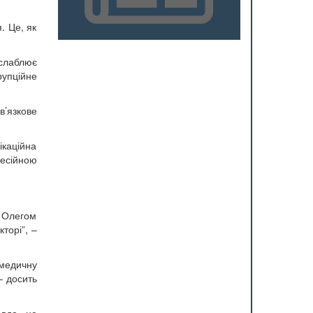
. Це, як
ослаблює
рупційне
’язкове
ікаційна
фесійною
 Олегом
торі”, –
 медичну
– досить