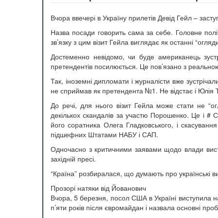
Вчора ввечері в Україну прилетів Девід Гейл – зас
Назва посади говорить сама за себе. Головне полі
зв’язку з цим візит Гейла виглядає як останні “огля
Достеменно невідомо, чи буде американець зустр
претендентів посилюється. Це пов’язано з реальн
Так, іноземні дипломати і журналісти вже зустріча
не сприймав як претендента №1. Не відстає і Юлія
До речі, для нього візит Гейла може стати не “ог
декількох скандалів за участю Порошенко. Це і # Сі
його соратника Олега Гладковського, і скасування
підшефних Штатами НАБУ і САП.
Одночасно з критичними заявами щодо влади висту
західній пресі.
“Країна” розбиралася, що думають про українські в
Прозорі натяки від Йованович
Вчора, 5 березня, посол США в Україні виступила на
п’яти років після євромайдан і назвала основні про