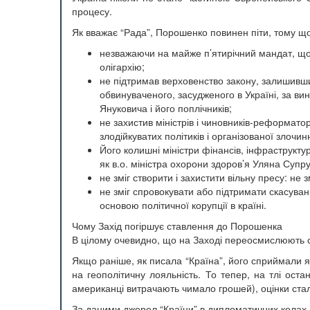
процесу.
Як вважає “Рада”, Порошенко повинен піти, тому що
незважаючи на майже п’ятирічний мандат, що 
олігархію;
не підтримав верховенство закону, залишивши
обвинуваченого, засудженого в Україні, за ви
Януковича і його поплічників;
не захистив міністрів і чиновників-реформатор
злодійкуватих політиків і організованої злочинн
Його колишні міністри фінансів, інфраструкту
як в.о. міністра охорони здоров’я Уляна Супру
не зміг створити і захистити вільну пресу: не з
не зміг спровокувати або підтримати скасуванн
основою політичної корупції в країні.
Чому Захід погіршує ставлення до Порошенка
В цілому очевидно, що на Заході переосмислюють 
Якщо раніше, як писала “Країна”, його сприймали як
на геополітичну лояльність. То тепер, на тлі остан
американці витрачають чимало грошей), оцінки ста
За даними джерел “Країни” в дипломатичних колах 