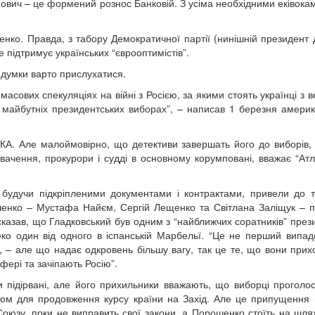
ович – це формений рознос Банковій. З усіма необхідними еківокам
енко. Правда, з табору Демократичної партії (нинішній президент
е підтримує українських “єврооптимістів”.
 думки варто прислухатися.
масових спекуляціях на війні з Росією, за якими стоять українці з 
а майбутніх президентських виборах”, – написав 1 березня амери
. Але малоймовірно, що детективи завершать його до виборів, і
вачення, прокурори і судді в основному корумповані, вважає “Ат
будучи підкріпленими документами і контрактами, привели до 
ошенко – Мустафа Найєм, Сергій Лещенко та Світлана Заліщук – 
сказав, що Гладковський був одним з “найближчих соратників” през
еко один від одного в іспанській Марбельї. “Це не перший випад
, – але що надає одкровень більшу вагу, так це те, що вони прих
сфері та зачіпають Росію”.
ідірвані, але його прихильники вважають, що виборці проголо
ом для продовження курсу країни на Захід. Але це припущення 
оюзу, поки не виправить свої закони, а Порошенко стоїть на шля