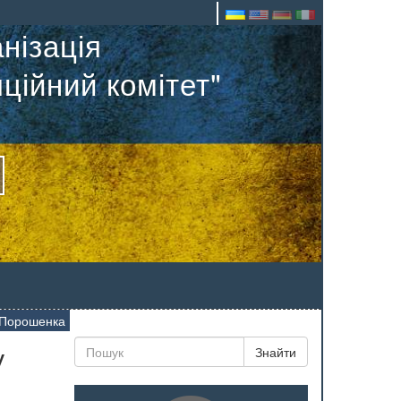
нізація
ційний комітет"
у Порошенка
у
Знайти