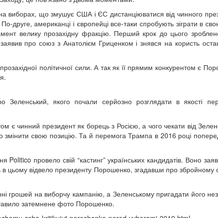
а виборах, що змушує США і ЄС дистанціюватися від чинного пре
По-друге, американці і європейці все-таки спробують зіграти в сво
мент велику прозахідну фракцію. Перший крок до цього зробле
 заявив про союз з Анатолієм Гриценком і знявся на користь оста
прозахідної політичної сили. А так як її прямим конкурентом є Пор
я.
ро Зеленський, якого почали серйозно розглядати в якості пе
 є чинний президент як борець з Росією, а чого чекати від Зелен
 змінити свою позицію. Та й перемога Трампа в 2016 році попере
 Politico провело свій “кастинг” українських кандидатів. Воно зая
ь в цьому відвело президенту Порошенко, згадавши про збройному 
і грошей на виборчу кампанію, а Зеленському пригадати його не
оставило затемнене фото Порошенко.