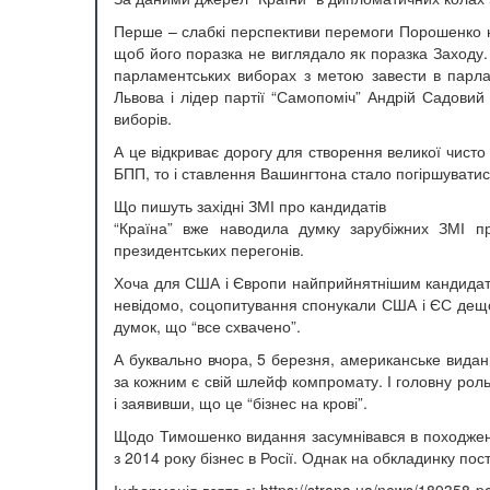
Перше – слабкі перспективи перемоги Порошенко н
щоб його поразка не виглядало як поразка Заходу. 
парламентських виборах з метою завести в парла
Львова і лідер партії “Самопоміч” Андрій Садовий
виборів.
А це відкриває дорогу для створення великої чисто 
БПП, то і ставлення Вашингтона стало погіршуватис
Що пишуть західні ЗМІ про кандидатів
“Країна” вже наводила думку зарубіжних ЗМІ п
президентських перегонів.
Хоча для США і Європи найприйнятнішим кандидатом
невідомо, соцопитування спонукали США і ЄС дещо
думок, що “все схвачено”.
А буквально вчора, 5 березня, американське видання
за кожним є свій шлейф компромату. І головну рол
і заявивши, що це “бізнес на крові”.
Щодо Тимошенко видання засумнівався в походженн
з 2014 року бізнес в Росії. Однак на обкладинку п