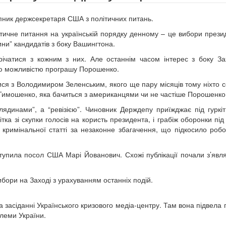
тупник держсекретаря США з політичних питань.
тичне питання на українській порядку денному – це вибори прези
дини” кандидатів з боку Вашингтона.
ічатися з кожним з них. Але останнім часом інтерес з боку З
ою можливістю програшу Порошенко.
лися з Володимиром Зеленським, якого ще пару місяців тому ніхто 
 Тимошенко, яка бачиться з американцями чи не частіше Порошенко
лядинами”, а “ревізією”. Чиновник Держдепу приїжджає під гуркіт
тка зі скупки голосів на користь президента, і грабіж оборонки під
 кримінальної статті за незаконне збагачення, що підкосило робо
пила посол США Марі Йованович. Схожі публікації почали з’явля
ибори на Заході з урахуванням останніх подій.
 засіданні Українського кризового медіа-центру. Там вона підвела 
блеми України.