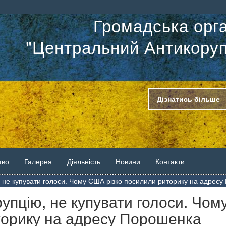
Громадська орга
"Центральний Антикоруп
Дізнатись більше
тво
Галерея
Діяльність
Новини
Контакти
, не купувати голоси. Чому США різко посилили риторику на адрес
рупцію, не купувати голоси. Чом
торику на адресу Порошенка