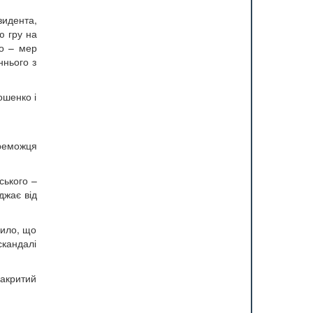
зидента,
ю гру на
но – мер
ннього з
ошенко і
реможця
ського –
джає від
вило, що
скандалі
закритий