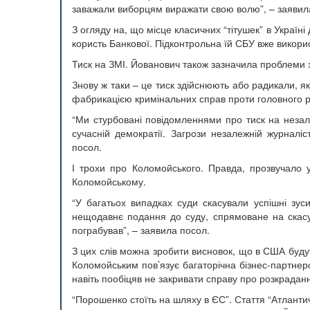
заважали виборцям виражати свою волю”, – заяви
З огляду на, що місце класичних “тітушек” в Україні
користь Банкової. Підконтрольна їй СБУ вже викори
Тиск на ЗМІ. Йованович також зазначила проблеми з
Знову ж таки – це тиск здійснюють або радикали, як
фабрикацією кримінальних справ проти головного ре
“Ми стурбовані повідомленнями про тиск на незале
сучасній демократії. Загрози незалежній журналіс
посол.
І трохи про Коломойського. Правда, прозвучало 
Коломойському.
“У багатьох випадках суди скасували успішні зус
нещодавнє подання до суду, спрямоване на скасув
пограбував”, – заявила посол.
З цих слів можна зробити висновок, що в США будут
Коломойським пов’язує багаторічна бізнес-партнер
навіть пообіцяв не закривати справу про розкраданн
“Порошенко стоїть на шляху в ЄС”. Стаття “Атланти