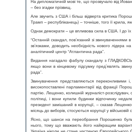
На дипломатичній мові те, що прозвучало від Йован
– без згадки прізвищ.
Але звучить з США і більш відверта критика Порош
Трамп – республіканець) – точніше, того її крила, як
Однак демократи – це впливова сила в США. І до їх
“Останній скандал, пов’язаний зі звинуваченнями в 
зв’язками, доводить необхідність нового лідера н
аналітичний центр “Атлантична рада”.
Видання нагадало фабулу скандалу з ГЛАДКОВСЬКА
якщо вони в кінцевому підсумку пред’являть звину
рада”.
Звинувачення представляються переконливими і, 
високопоставлені парламентарії від фракції Пор
партію. Лещенко, колишній журналіст-розслідувач, 
політиці, і вони купили будинки відпочинку недал
президент замішаний в корупції, – сказав Лещенко
місяць до виборів, стосуються корупції у військовій 
Ясно, що шанси на переобрання Порошенко були п
нього, тому що вважають його найкращим варіант
Україна ніколи не стане частиною Європейського С