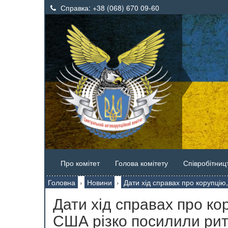
Справка:
+38 (068) 670 09-60
Про комітет
Голова комітету
Співробітниц
Головна
›
Новини
›
Дати хід справах про корупцію
Дати хід справах про ко
США різко посилили ри