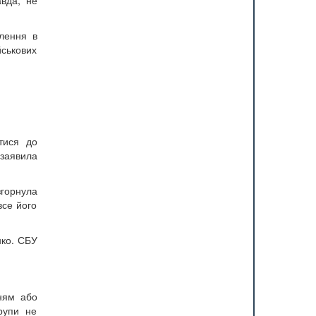
авда, не
лення в
йськових
атися до
 заявила
згорнула
все його
нко. СБУ
нням або
рупи не