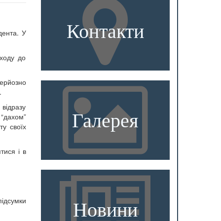
Контакти
дента. У
аходу до
серйозно
.
 відразу
Галерея
 “дахом”
ту своїх
тися і в
підсумки
Новини