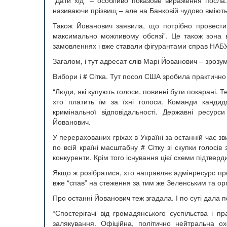
“Дати хід” – особливо показове вираження посла
називаючи прізвищ – але на Банковій чудово вміють 
Також Йованович заявила, що потрібно провести
максимально можливому обсязі”. Це також зона в
замовленнях і вже ставали фігурантами справ НАБУ
Загалом, і тут адресат слів Марі Йованович – зрозум
Вибори і # Сітка. Тут посол США зробила практично
“Люди, які купують голоси, повинні бути покарані. Т
хто платить їм за їхні голоси. Команди кандида
кримінальної відповідальності. Державні ресурс
Йованович.
У перерахованих гріхах в Україні за останній час
по всій країні масштабну # Сітку зі скупки голос
конкуренти. Крім того існування цієї схеми підтвер
Якщо ж розібратися, хто направляє адмінресурс про
вже “спав” на стеження за тим же Зеленським та орг
Про останні Йованович теж згадала. І по суті дала п
“Спостерігачі від громадянського суспільства і п
залякування. Офіційна, політично нейтральна 