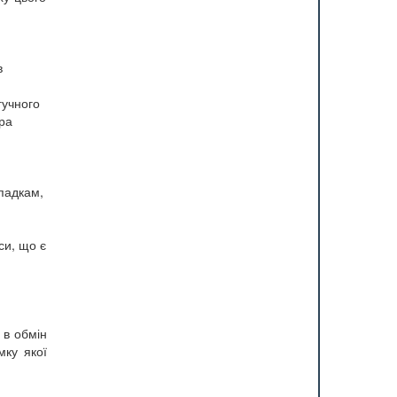
в
гучного
ора
ападкам,
си, що є
 в обмін
мку якої