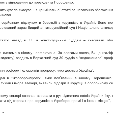
мають відношення до президента Порошенко.
тикувала скасування кримінальної статті за незаконно збагачення
анкової.
 серйозним відступом в боротьбі з корупцією в Україні. Воно п
ворюваний зараз Вищий антикорупційний суд і Національне антико
таттю назад в КК, а конституційним суддям – скасувати обов
а система в цілому неефективна. За словами посла, Вища кваліф
резиденту) вводить в Верховний суд 30 суддів з “недосконалої про
ня реформ і елементів прогресу, яких досягла Україна”.
дал в “Укроборонпрому”, який пов’язаний в іншому Порошенко
ижня і вчора ввечері, виявили підозри в корупції в оборонному сек
ному секторі означає виривати з рук відважних воїнів України їжу,
ати хід справах про корупцію в Укроборонпромі і в інших місцях”, 