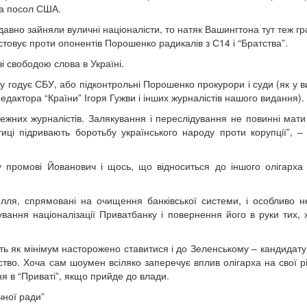
ла посол США.
 давно зайняли вуличні націоналісти, то натяк Вашингтона тут теж гр
стовує проти опонентів Порошенко радикалів з С14 і “Братства”.
і свободою слова в Україні.
у годує СБУ, або підконтрольні Порошенко прокурори і суди (як у в
дактора “Країни” Ігоря Гужви і інших журналістів нашого видання).
жних журналістів. Залякування і переслідування не повинні мати
тиці підривають боротьбу українського народу проти корупції”, –
у промові Йованович і щось, що відноситься до іншого олігарха
илля, спрямовані на очищення банківської системи, і особливо н
ання націоналізації Приватбанку і повернення його в руки тих, 
ь як мінімум насторожено ставитися і до Зеленському – кандидату,
ство. Хоча сам шоумен всіляко заперечує вплив олігарха на свої р
я в “Приваті”, якщо прийде до влади.
чної ради”