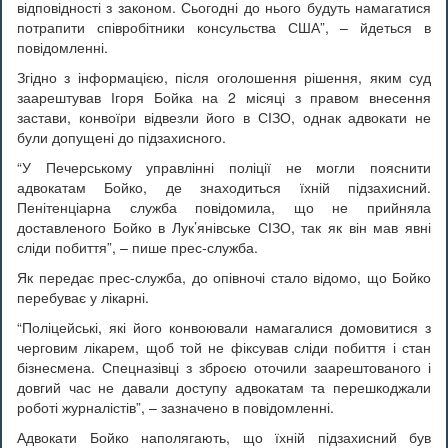
відповідності з законом. Сьогодні до нього будуть намагатися
потрапити співробітники консульства США”, – йдеться в
повідомленні.
Згідно з інформацією, після оголошення рішення, яким суд
заарештував Ігоря Бойка на 2 місяці з правом внесення
застави, конвоїри відвезли його в СІЗО, однак адвокати не
були допущені до підзахисного.
“У Печерському управлінні поліції не могли пояснити
адвокатам Бойко, де знаходиться їхній підзахисний.
Пенітенціарна служба повідомила, що не прийняла
доставленого Бойко в Лук’янівське СІЗО, так як він мав явні
сліди побиття”, – пише прес-служба.
Як передає прес-служба, до опівночі стало відомо, що Бойко
перебуває у лікарні.
“Поліцейські, які його конвоювали намагалися домовитися з
черговим лікарем, щоб той не фіксував сліди побиття і стан
бізнесмена. Спецназівці з зброєю оточили заарештованого і
довгий час не давали доступу адвокатам та перешкоджали
роботі журналістів”, – зазначено в повідомленні.
Адвокати Бойко наполягають, що їхній підзахисний був