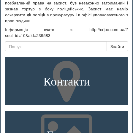
позбавлений права на захист, був незаконно затриманий і
зазнав тортур з боку поліцейських. Захист має намір
оскаржити дії поліції в прокуратуру і в офісі уповноваженого з
прав людини.
Інформація взята з: http://cripo.com.ua/?
sect_id=10&aid=239583
Знайти
Контакти