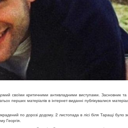
відомий своїми критичними антивладними виступами. Засновник т
гатьох перших матеріалів в інтернет-виданні публікувалися матері
икрадений по дорозі додому. 2 листопада в лісі біля Таращі було 
му Георгія.