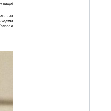
ом вищої
больними
риходячи
 Головою