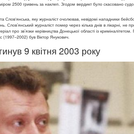
зміром 2500 гривень за наклеп. Згодом вердикт було скасовано суд
міста Слов‘янська, яку журналіст очолював, невідомі нападники бейс
. Слов’янський журналіст помер через кілька днів в лікарні, не п
ріал про зв’язки керівництва Донецької області із криміналітетом.
ас (1997–2002) був Віктор Янукович.
инув 9 квітня 2003 року