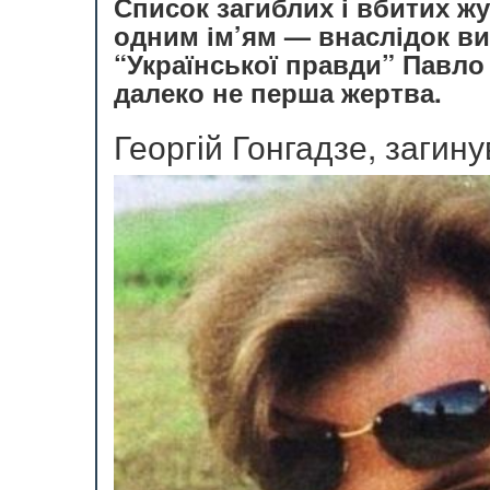
Список загиблих і вбитих ж
одним ім’ям — внаслідок ви
“Української правди” Павло 
далеко не перша жертва.
Георгій Гонгадзе, загин