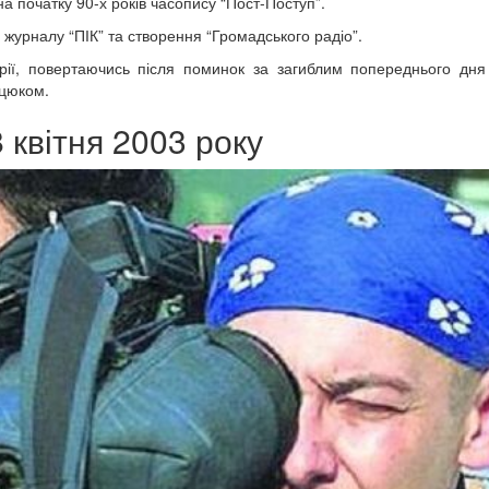
а початку 90-х років часопису “Пост-Поступ”.
журналу “ПІК” та створення “Громадського радіо”.
рії, повертаючись після поминок за загиблим попереднього дня
оцюком.
 квітня 2003 року