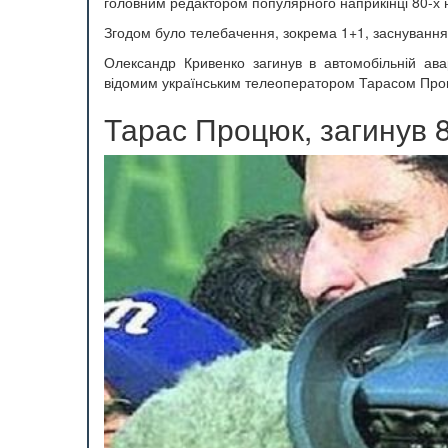
головним редактором популярного наприкінці 80-х н
Згодом було телебачення, зокрема 1+1, заснування 
Олександр Кривенко загинув в автомобільній ава
відомим українським телеоператором Тарасом Пр
Тарас Процюк, загинув 8