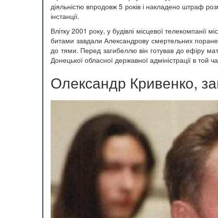
діяльністю впродовж 5 років і накладено штраф ро
інстанції.
Влітку 2001 року, у будівлі місцевої телекомпанії 
битами завдали Александрову смертельних поранень
до тями. Перед загибеллю він готував до ефіру мате
Донецької обласної державної адміністрації в той ч
Олександр Кривенко, заг