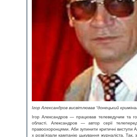
Ігор Александров висвітлював “донецький кримін
Ігор Александров — працював телеведучим та гол
області. Александров — автор серії телепере
правоохоронцями. Аби зупинити критичні виступи А
х розв’язали кампанію цькування журналіста. Так,