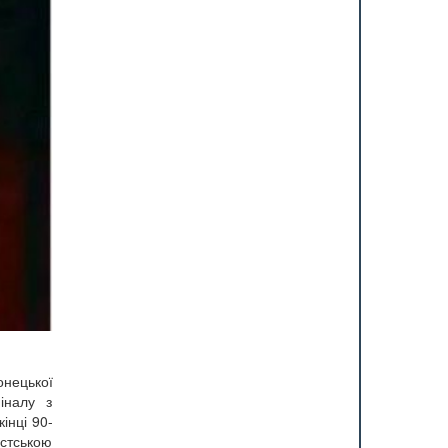
онецької
іналу з
інці 90-
істською