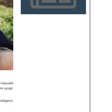
а перший
али щодо
знайдено