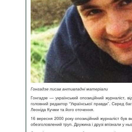
Гонгадзе писав антивладні матеріали
Гонгадзе — український опозиційний журналіст, 
головний редактор “Української правди”. Серед ба
Леоніда Кучми та його оточення.
16 вересня 2000 року опозиційний журналіст був в
обезголовлений труп. Дружина і друзі впізнали у ньо