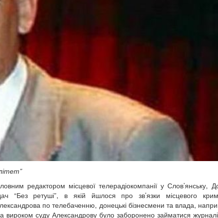
алітет”
овним редактором місцевої телерадіокомпанії у Слов’янську, Д
дач “Без ретуші”, в якій йшлося про зв’язки місцевого крим
лександрова по телебаченню, донецькі бізнесмени та влада, наприк
 за вироком суду Александрову було заборонено займатися журнал