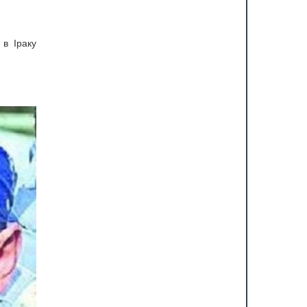
 в Іраку