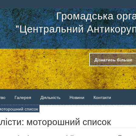
Громадська орга
"Центральний Антикоруп
Дізнатись більше
тво
Галерея
Діяльність
Новини
Контакти
: моторошний список
алісти: моторошний список