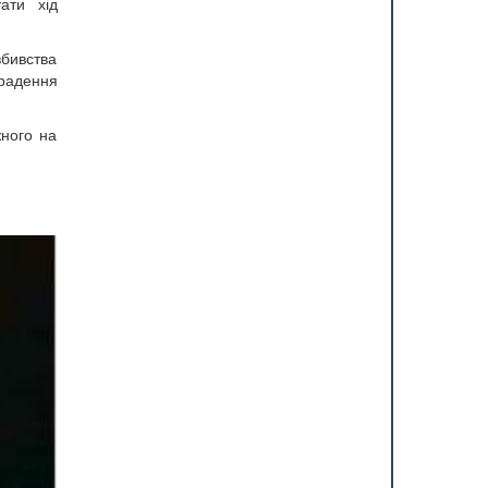
ати хід
вбивства
крадення
жного на