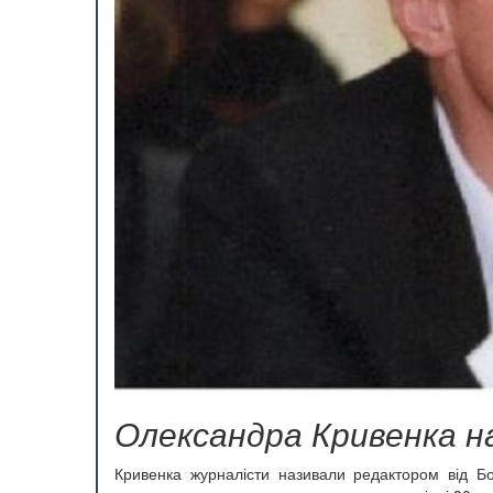
Олександра Кривенка н
Кривенка журналісти називали редактором від Бо