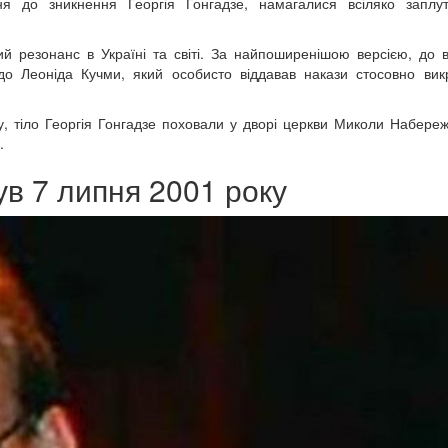
я до зникнення Георгія Гонгадзе, намагалися всіляко заплут
й резонанс в Україні та світі. За найпоширенішою версією, до 
 до Леоніда Кучми, який особисто віддавав накази стосовно ви
у, тіло Георгія Гонгадзе поховали у дворі церкви Миколи Набере
.
ув 7 липня 2001 року