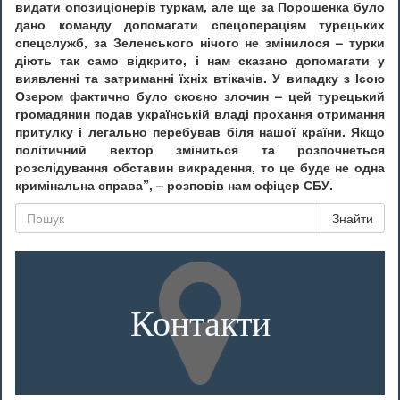
видати опозиціонерів туркам, але ще за Порошенка було
дано команду допомагати спецопераціям турецьких
спецслужб, за Зеленського нічого не змінилося – турки
діють так само відкрито, і нам сказано допомагати у
виявленні та затриманні їхніх втікачів. У випадку з Ісою
Озером фактично було скоєно злочин – цей турецький
громадянин подав українській владі прохання отримання
притулку і легально перебував біля нашої країни. Якщо
політичний вектор зміниться та розпочнеться
розслідування обставин викрадення, то це буде не одна
кримінальна справа”, – розповів нам офіцер СБУ.
Знайти
Контакти