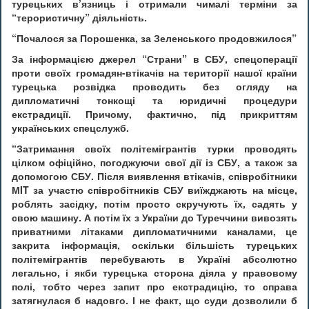
турецьких в’язниць і отримали чималі терміни за
“терористичну” діяльність.
“Почалося за Порошенка, за Зеленського продовжилося”
За інформацією джерел “Страни” в СБУ, спецоперації
проти своїх громадян-втікачів на території нашої країни
турецька розвідка проводить без огляду на
дипломатичні тонкощі та юридичні процедури
екстрадиції. Причому, фактично, під прикриттям
українських спецслужб.
“Затримання своїх політемігрантів турки проводять
цілком офіційно, погоджуючи свої дії із СБУ, а також за
допомогою СБУ. Після виявлення втікачів, співробітники
МIT за участю співробітників СБУ виїжджають на місце,
роблять засідку, потім просто скручують їх, садять у
свою машину. А потім їх з України до Туреччини вивозять
приватними літаками дипломатичними каналами, це
закрита інформація, оскільки більшість турецьких
політемігрантів перебувають в Україні абсолютно
легально, і якби турецька сторона діяла у правовому
полі, тобто через запит про екстрадицію, то справа
затягнулася б надовго. І не факт, що суди дозволили б