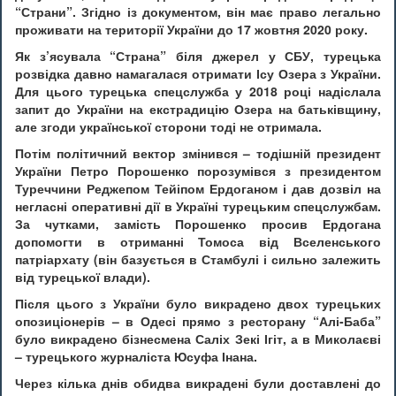
“Страни”. Згідно із документом, він має право легально
проживати на території України до 17 жовтня 2020 року.
Як з’ясувала “Страна” біля джерел у СБУ, турецька
розвідка давно намагалася отримати Ісу Озера з України.
Для цього турецька спецслужба у 2018 році надіслала
запит до України на екстрадицію Озера на батьківщину,
але згоди української сторони тоді не отримала.
Потім політичний вектор змінився – тодішній президент
України Петро Порошенко порозумівся з президентом
Туреччини Реджепом Тейіпом Ердоганом і дав дозвіл на
негласні оперативні дії в Україні турецьким спецслужбам.
За чутками, замість Порошенко просив Ердогана
допомогти в отриманні Томоса від Вселенського
патріархату (він базується в Стамбулі і сильно залежить
від турецької влади).
Після цього з України було викрадено двох турецьких
опозиціонерів – в Одесі прямо з ресторану “Алі-Баба”
було викрадено бізнесмена Саліх Зекі Ігіт, а в Миколаєві
– турецького журналіста Юсуфа Інана.
Через кілька днів обидва викрадені були доставлені до