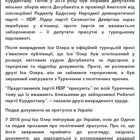
Курдистану. Потім у 2014 році був обраний депутатом
міських зборів міста Догубаязіта в провінції Анатолія від
опозиційної Реджепу Ердогану Народної демократичної
партії – HDP. Лідер партії Селяхаттін Демірташ зараз
перебуває у в’язниці, проте партія не вважається
забороненою – її депутати присутні у турецькому
парламенті.
Після викрадення Іси Озера в офіційній турецькій пресі
з’явилися публікації, що Іса Озер був оголошений у
розшук світовим судом Догубаязіта за підозрою у
тероризмі та підробці документів. Проте, як розповіли
друзі Іса Озера, він не займався тероризмом, а був
змушений емігрувати з Туреччини з політичних причин.
“Представників партії HDP “пресують” по всій Туреччині,
тому що їх вважають близькими до забороненої Робочої
партії Курдистану”, – сказали друзі викраденого курда.
Подав документи на притулок в Україні
У 2018 році Іса Озер емігрував до України, осів до Одеси
та подав прохання про політичний притулок. Про те, що
його звернення прийнято до розгляду, свідчать
документи, що знаходяться у розпорядженні редакції