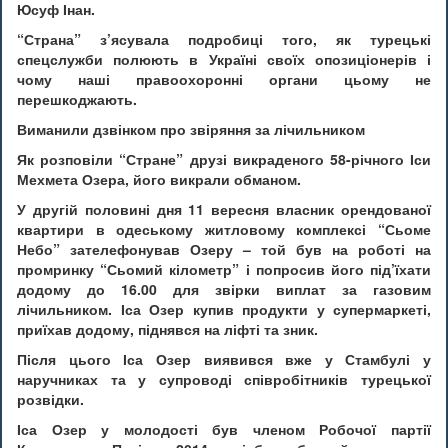
Юсуф Інан.
“Страна” з’ясувала подробиці того, як турецькі
спецслужби полюють в Україні своїх опозиціонерів і
чому наші правоохоронні органи цьому не
перешкоджають.
Виманили дзвінком про звіряння за лічильником
Як розповіли “Стране” друзі викраденого 58-річного Іси
Мехмета Озера, його викрали обманом.
У другій половині дня 11 вересня власник орендованої
квартири в одеському житловому комплексі “Сьоме
Небо” зателефонував Озеру – той був на роботі на
промринку “Сьомий кілометр” і попросив його під’їхати
додому до 16.00 для звірки виплат за газовим
лічильником. Іса Озер купив продукти у супермаркеті,
приїхав додому, піднявся на ліфті та зник.
Після цього Іса Озер виявився вже у Стамбулі у
наручниках та у супроводі співробітників турецької
розвідки.
Іса Озер у молодості був членом Робочої партії