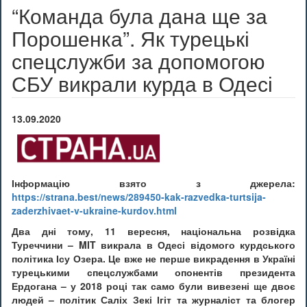
“Команда була дана ще за
Порошенка”. Як турецькі
спецслужби за допомогою
СБУ викрали курда в Одесі
13.09.2020
Інформацію взято з джерела:
https://strana.best/news/289450-kak-razvedka-turtsija-
zaderzhivaet-v-ukraine-kurdov.html
Два дні тому, 11 вересня, національна розвідка
Туреччини – MIT викрала в Одесі відомого курдського
політика Ісу Озера. Це вже не перше викрадення в Україні
турецькими спецслужбами опонентів президента
Ердогана – у 2018 році так само були вивезені ще двоє
людей – політик Саліх Зекі Ігіт та журналіст та блогер