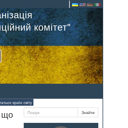
нізація
ційний комітет"
тьох країн світу
, що
Знайти