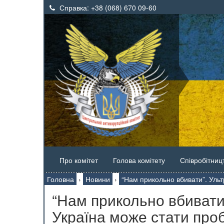
Справка:
+38 (068) 670 09-60
Про комітет
Голова комітету
Співробітниц
Головна
›
Новини
›
“Нам прикольно вбивати”. Ульт
“Нам прикольно вбивати
Україна може стати проб