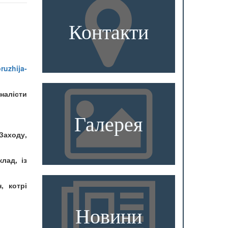
Контакти
ruzhija-
налісти
Галерея
Заходу,
лад, із
, котрі
Новини