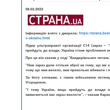
08.02.2022
Інформацію взято з джерела:
https://strana.bes
v-ukrainu.html
Лідер ультраправої організації С14 (зараз –
прийдуть до влади, Україна стане проблемою не
Про це він сказав у ході “Бандерівських читань”
“Нам зараз дали стільки зброї не тому, що ми 
тому що нам весело, нам прикольно вбивати і 
За його словами, з таким військовим потенці
Угорщиною.
“І тому Україна, якщо прийдуть до влади н
намагаються нас зараз вколоти”, – сказав Кара