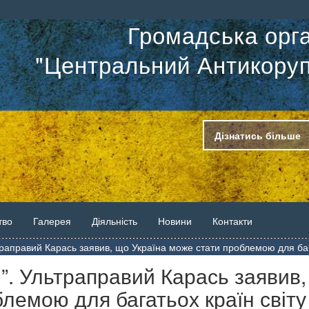
Громадська орга
"Центральний Антикоруп
Дізнатись більше
тво
Галерея
Діяльність
Новини
Контакти
раправий Карась заявив, що Україна може стати проблемою для бага
”. Ультраправий Карась заявив
лемою для багатьох країн світу