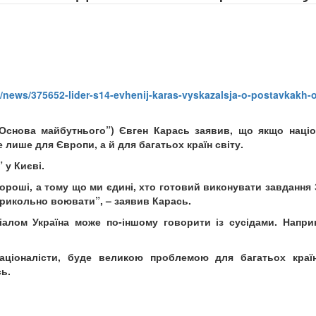
t/news/375652-lider-s14-evhenij-karas-vyskazalsja-o-postavkakh-o
 “Основа майбутнього”) Євген Карась заявив, що якщо націо
 лише для Європи, а й для багатьох країн світу.
 у Києві.
хороші, а тому що ми єдині, хто готовий виконувати завдання 
прикольно воювати”, – заявив Карась.
алом Україна може по-іншому говорити із сусідами. Наприк
аціоналісти, буде великою проблемою для багатьох країн
сь.