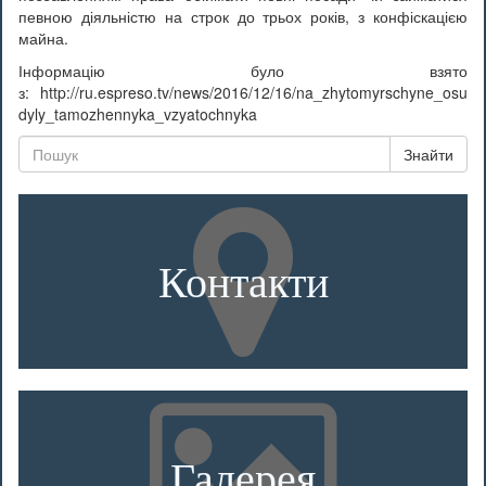
певною діяльністю на строк до трьох років, з конфіскацією
майна.
Інформацію було взято
з: http://ru.espreso.tv/news/2016/12/16/na_zhytomyrschyne_osu
dyly_tamozhennyka_vzyatochnyka
Знайти
Контакти
Галерея