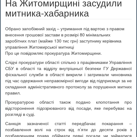
На Житомирщині засудили
митника-хабарника
Обрано запобіжний захід – утримання під вартою з правом
внесення грошової застави в розмірі 80 мінімальних
заробітних плат (майже 130 тис грн) заступнику керівника
управління Житомирської митниці
Про це повідомляє прокуратура Житомирщини.
Слідчі прокуратури області спільно з працівниками Управління
СБУ в області та відділу внутрішньої безпеки ГУ Державної
фіскальної служби в області викрили і затримали чиновника
під час одержання неправомірної вигоди від підприємця за не
складання адміністративного протоколу за порушення митних
правил.
Прокуратурою області також подано клопотання про
відсторонення підозрюваного від посади, яке перебуває на
розгляді в суді.
Санкція зазначеної статті передбачає покарання –
позбавлення волі на строк від п’яти до десяти років з
позбавленням права обіймати певні посади чи займатися