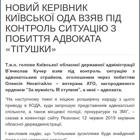
НОВИЙ КЕРІВНИК
КИЇВСЬКОЇ ОДА ВЗЯВ ПІД
КОНТРОЛЬ СИТУАЦІЮ З
ПОБИТТЯ АДВОКАТА
«ТІТУШКИ»
Т.в.о. голови Київської обласної державної адміністрації
В’ячеслав Кучер взяв під контроль ситуацію з
адвокатським страйком, оголошеним через побиттям
Олексія Несвітайло – ветерана АТО, нагородженого
орденом “За мужність III ступеня”, а нині – адвоката.
“На наступному тижні я ініціюю розширену нараду з цього
приводу в КОДА, куди запрошую представників адвокатської
спільноти, а також місцевої поліції, прокуратури та ЗМІ”, –
сказав в коментарі сайту Резонанс 12 червня 2019 керівник
обласної держадміністрації.
І висловив надію, що “спільними зусиллями буде знайдений
вихід з цієї непростої ситуації”.