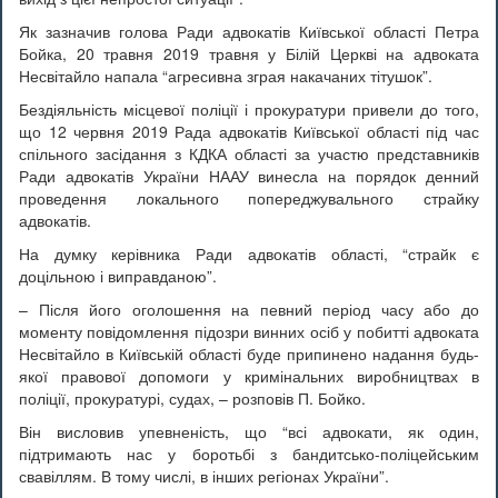
Як зазначив голова Ради адвокатів Київської області Петра
Бойка, 20 травня 2019 травня у Білій Церкві на адвоката
Несвітайло напала “агресивна зграя накачаних тітушок”.
Бездіяльність місцевої поліції і прокуратури привели до того,
що 12 червня 2019 Рада адвокатів Київської області під час
спільного засідання з КДКА області за участю представників
Ради адвокатів України НААУ винесла на порядок денний
проведення локального попереджувального страйку
адвокатів.
На думку керівника Ради адвокатів області, “страйк є
доцільною і виправданою”.
– Після його оголошення на певний період часу або до
моменту повідомлення підозри винних осіб у побитті адвоката
Несвітайло в Київській області буде припинено надання будь-
якої правової допомоги у кримінальних виробництвах в
поліції, прокуратурі, судах, – розповів П. Бойко.
Він висловив упевненість, що “всі адвокати, як один,
підтримають нас у боротьбі з бандитсько-поліцейським
свавіллям. В тому числі, в інших регіонах України”.