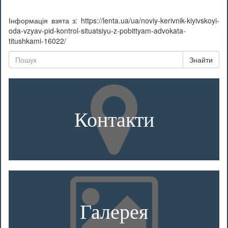
Інформація взята з: https://lenta.ua/ua/noviy-kerivnik-kiyivskoyi-
oda-vzyav-pid-kontrol-situatsiyu-z-pobittyam-advokata-
titushkami-16022/
Знайти
Контакти
Галерея