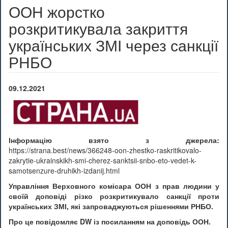
ООН жорстко
розкритикувала закриття
українських ЗМІ через санкції
РНБО
0
9
.
12
.2021
Інформацію взято з джерела:
https://strana.best/news/366248-oon-zhestko-raskritikovalo-
zakrytie-ukrainskikh-smi-cherez-sanktsii-snbo-eto-vedet-k-
samotsenzure-druhikh-izdanij.html
Управління Верховного комісара ООН з прав людини у
своїй доповіді різко розкритикувало санкції проти
українських ЗМІ, які запроваджуються рішеннями РНБО.
Про це повідомляє DW із посиланням на доповідь ООН.