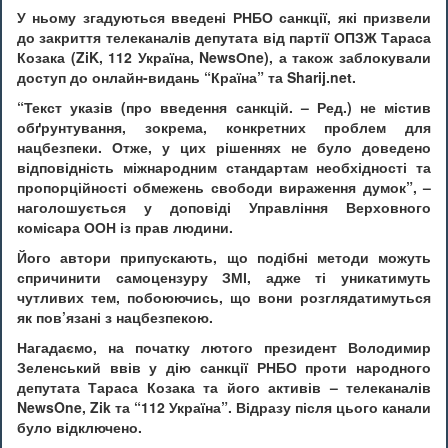
У ньому згадуються введені РНБО санкції, які призвели
до закриття телеканалів депутата від партії ОПЗЖ Тараса
Козака (ZiK, 112 Україна, NewsОne), а також заблокували
доступ до онлайн-видань “Країна” та Sharij.net.
“Текст указів (про введення санкцій. – Ред.) не містив
обґрунтування, зокрема, конкретних проблем для
нацбезпеки. Отже, у цих рішеннях не було доведено
відповідність міжнародним стандартам необхідності та
пропорційності обмежень свободи вираження думок”, –
наголошується у доповіді Управління Верховного
комісара ООН із прав людини.
Його автори припускають, що подібні методи можуть
спричинити самоцензуру ЗМІ, адже ті уникатимуть
чутливих тем, побоюючись, що вони розглядатимуться
як пов’язані з нацбезпекою.
Нагадаємо, на початку лютого президент Володимир
Зеленський ввів у дію санкції РНБО проти народного
депутата Тараса Козака та його активів – телеканалів
NewsOne, Zik та “112 Україна”. Відразу після цього канали
було відключено.