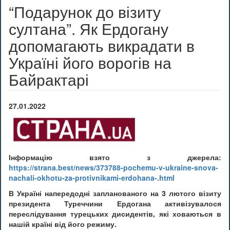
“Подарунок до візиту
султана”. Як Ердогану
допомагають викрадати в
Україні його ворогів на
Байрактарі
27.01.2022
Інформацію взято з джерела:
https://strana.best/news/373788-pochemu-v-ukraine-snova-
nachali-okhotu-za-protivnikami-erdohana-.html
В Україні напередодні запланованого на 3 лютого візиту
президента Туреччини Ердогана активізувалося
переслідування турецьких дисидентів, які ховаються в
нашій країні від його режиму.