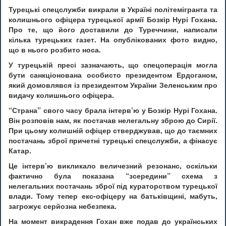
Турецькі спецслужби викрали в Україні політемігранта та
колишнього офіцера турецької армії Бозкір Нурі Гохана.
Про те, що його доставили до Туреччини, написали
кілька турецьких газет. На опублікованих фото видно,
що в нього розбито носа.
У турецькій пресі зазначають, що спецоперація могла
бути санкціонована особисто президентом Ердоганом,
який домовлявся із президентом України Зеленським про
видачу колишнього офіцера.
“
Страна” свого часу брала інтерв’ю у Бозкір Нурі Гохана.
Він розповів нам, як постачав нелегальну зброю до Сирії.
При цьому колишній офіцер стверджував, що до таємних
постачань зброї причетні турецькі спецслужби, а фінасує
Катар.
Це інтерв’ю викликало величезний резонанс, оскільки
фактично була показана “зсередини” схема з
нелегальних постачань зброї під кураторством турецької
влади. Тому тепер екс-офіцеру на батьківщині, мабуть,
загрожує серйозна небезпека.
На момент викрадення Гохан вже подав до українських