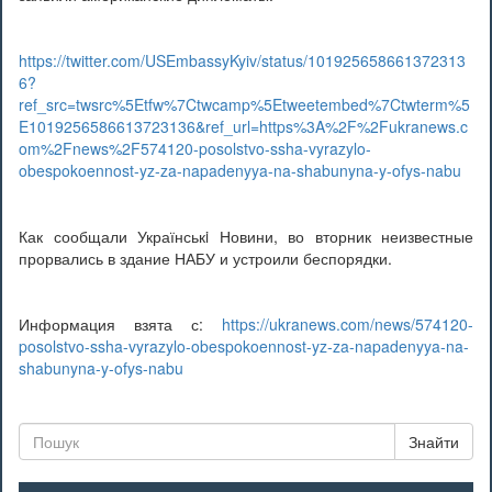
https://twitter.com/USEmbassyKyiv/status/101925658661372313
6?
ref_src=twsrc%5Etfw%7Ctwcamp%5Etweetembed%7Ctwterm%5
E1019256586613723136&ref_url=https%3A%2F%2Fukranews.c
om%2Fnews%2F574120-posolstvo-ssha-vyrazylo-
obespokoennost-yz-za-napadenyya-na-shabunyna-y-ofys-nabu
Как сообщали Українськi Новини, во вторник неизвестные
прорвались в здание НАБУ и устроили беспорядки.
Информация взята с:
https://ukranews.com/news/574120-
posolstvo-ssha-vyrazylo-obespokoennost-yz-za-napadenyya-na-
shabunyna-y-ofys-nabu
Знайти