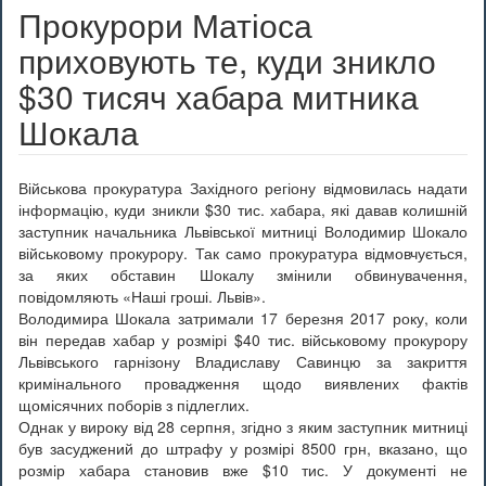
Прокурори Матіоса
приховують те, куди зникло
$30 тисяч хабара митника
Шокала
Військова прокуратура Західного регіону відмовилась надати
інформацію, куди зникли $30 тис. хабара, які давав колишній
заступник начальника Львівської митниці Володимир Шокало
військовому прокурору. Так само прокуратура відмовчується,
за яких обставин Шокалу змінили обвинувачення,
повідомляють «Наші гроші. Львів».
Володимира Шокала затримали 17 березня 2017 року, коли
він передав хабар у розмірі $40 тис. військовому прокурору
Львівського гарнізону Владиславу Савинцю за закриття
кримінального провадження щодо виявлених фактів
щомісячних поборів з підлеглих.
Однак у вироку від 28 серпня, згідно з яким заступник митниці
був засуджений до штрафу у розмірі 8500 грн, вказано, що
розмір хабара становив вже $10 тис. У документі не