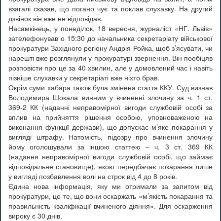
взагалі сказав, що погано чує та поклав слухавку. На другий
дзвінок він вже не відповідав.
Насамкінець, у понеділок, 18 вересня, журналіст «НГ. Львів»
зателефонував о 15:30 до начальника секретаріату військової
прокуратури Західного регіону Андрія Ройка, щоб з’ясувати, чи
нарешті вже розглянули у прокуратурі звернення. Він пообіцяв
розповісти про це за 40 хвилин, але у домовлений час і навіть
пізніше слухавки у секретаріаті вже ніхто брав.
Окрім суми хабара також була змінена стаття ККУ. Суд визнав
Володимира Шокала винним у вчиненні злочину за ч. 1 ст.
369-2 КК (наданні неправомірної вигоди службовій особі за
вплив на прийняття рішення особою, уповноваженою на
виконання функції держави), що допускає м’яке покарання у
вигляді штрафу. Натомість, підозру про вчинення злочину
йому оголошували за іншою статтею – ч. 3 ст. 369 КК
(надання неправомірної вигоди службовій особі, що займає
відповідальне становище), якою передбачає покарання лише
у вигляді позбавлення волі на строк від 4 до 8 років.
Єдина нова інформація, яку ми отримали за запитом від
прокуратури, це те, що вони оскаржать «м’якість покарання та
правильність кваліфікації вчиненого діяння». Для оскарження
вироку є 30 днів.