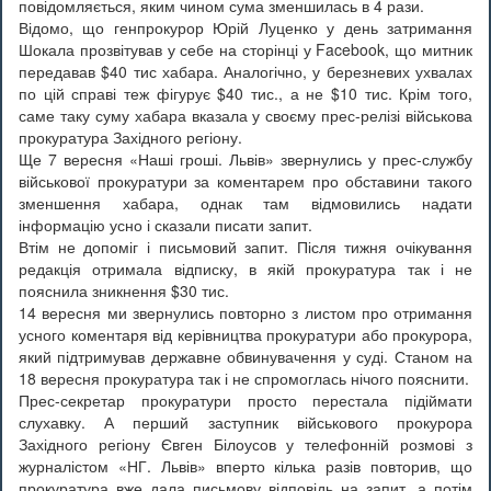
повідомляється, яким чином сума зменшилась в 4 рази.
Відомо, що генпрокурор Юрій Луценко у день затримання
Шокала прозвітував у себе на сторінці у Facebook, що митник
передавав $40 тис хабара. Аналогічно, у березневих ухвалах
по цій справі теж фігурує $40 тис., а не $10 тис. Крім того,
саме таку суму хабара вказала у своєму прес-релізі військова
прокуратура Західного регіону.
Ще 7 вересня «Наші гроші. Львів» звернулись у прес-службу
військової прокуратури за коментарем про обставини такого
зменшення хабара, однак там відмовились надати
інформацію усно і сказали писати запит.
Втім не допоміг і письмовий запит. Після тижня очікування
редакція отримала відписку, в якій прокуратура так і не
пояснила зникнення $30 тис.
14 вересня ми звернулись повторно з листом про отримання
усного коментаря від керівництва прокуратури або прокурора,
який підтримував державне обвинувачення у суді. Станом на
18 вересня прокуратура так і не спромоглась нічого пояснити.
Прес-секретар прокуратури просто перестала підіймати
слухавку. А перший заступник військового прокурора
Західного регіону Євген Білоусов у телефонній розмові з
журналістом «НГ. Львів» вперто кілька разів повторив, що
прокуратура вже дала письмову відповідь на запит, а потім