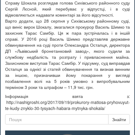
Справу Шокала розглядав голова Сихівського районного суду
Сергій Лєсной, який перебуває у відпустці, і в суді
відмовляються надавати коментарі за його відсутності.
Варто додати, що 28 серпня у Сихівському районному суді,
що виніс вирок Шокалу, змагалися прокурор Василь Шимко та
захисник Тарас Самбір. Ця ж пара зустрічалась і в іншій
справі. У 2016 році Василь Шимко представляв державне
обвинувачення на суді проти Олександра Остапця, директора
ДП «Львівський бронетанковий завод», якого судили за
службову недбалість та розтрату і привласнення майна.
Захисником виступав Тарас Самбір. У підсумку, суд виправдав
Остапця за однієї зі статей обвинувачення та визнав винним
за іншою, призначивши йому покарання у вигляді
позбавлення волі на 5 років умовно з випробувальним
терміном 3 роки та штрафом – 11,9 тис. грн.
Інформація взята з:
http://nashigroshi.org/2017/09/19/prokurory-matiosa-pryhovuyut-
te-kudy-znyklo-30-tysyach-habara-mytnyka-shokala/
Знайти