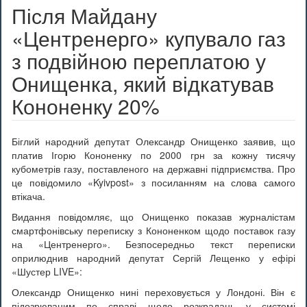
Після Майдану
«Центренерго» купувало газ
з подвійною переплатою у
Онищенка, який відкатував
Кононенку 20%
Біглий народний депутат Олександр Онищенко заявив, що
платив Ігорю Кононенку по 2000 грн за кожну тисячу
кубометрів газу, поставленого на державні підприємства. Про
це повідомило «Kyivpost» з посиланням на слова самого
втікача.
Видання повідомляє, що Онищенко показав журналістам
смартфонівську переписку з Кононенком щодо поставок газу
на «Центренерго». Безпосередньо текст переписки
оприлюднив народний депутат Сергій Лещенко у ефірі
«Шустер LIVE»:
Олександр Онищенко нині переховується у Лондоні. Він є
підозрюваним по справі щодо розкрадань у системі