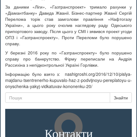
За даними «Ліги», «Газтранспроект» тримало рахунки у
«Діамантбанку» Давида Жванії. Бізнес-партнер Жванії Сергій
Перелома торік став замголови правління «Нафтогазу
України», а цього року очолив наглядову раду Одеського
припортового заводу. Після цього у СМІ і зявився проект угоди
ОПЗ і «Газтранспроекту». Проти Переломи було порушено
справу.
У березні 2016 року по «Газтранспроекту» було порушено
справу про банкрутство. Фірму переписали на Андрія
Рассихіна з непідконтрольної Україні Горлівки.
Інформацію було взято з: nashigroshi.org/2016/12/10/pislya-
majdanu-tsentrenerho-kupuvalo-haz-z-podvijnoyu-pereplatoyu-u-
onyschenka-yakyj-vidkatuvav-kononenku-20/
Знайти
Контакти