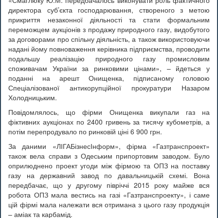
«Смаглюку Ю.М. передбачалось виконувати роль фактичного
директора суб’єкта господарювання, створеного з метою
прикриття незаконної діяльності та стати формальним
переможцем аукціонів з продажу природного газу, видобутого
за договорами про спільну діяльність, а також використовуючи
надані йому повноваження керівника підприємства, проводити
подальшу реалізацію природного газу промисловим
споживачам України за ринковими цінами», – йдеться у
поданні на арешт Онищенка, підписаному головою
Спеціалізованої антикорупційної прокуратури Назаром
Холодницьким.
Повідомлялось, що фірми Онищенка викупали газ на
фіктивних аукціонах по 2400 гривень за тисячу кубометрів, а
потім перепродувало по ринковій ціні 6 900 грн.
За даними «ЛІГАБізнесІнформ», фірма «Газтранспроект»
також вела справи з Одеським припортовим заводом. Було
оприлюднено проект угоди між фірмою та ОПЗ на поставку
газу на державний завод по давальницькій схемі. Вона
передбачає, що у другому півріччі 2015 року майже вся
робота ОПЗ мала вестись на газі «Газтранспроекту», і саме
цій фірмі мала належати вся отримана з цього газу продукція
– аміак та карбамід.