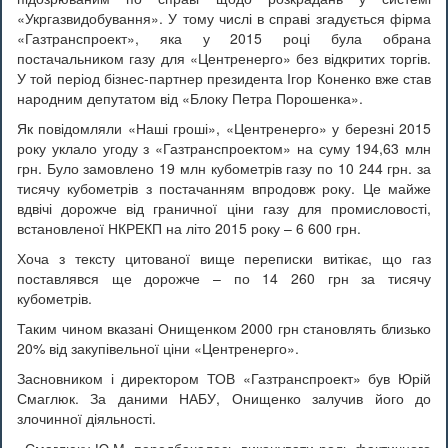
«Укргазвидобування». У тому числі в справі згадується фірма
«Газтранспроект», яка у 2015 році була обрана
постачальником газу для «Центренерго» без відкритих торгів.
У той період бізнес-партнер президента Ігор Коненко вже став
народним депутатом від «Блоку Петра Порошенка».
Як повідомляли «Наші гроші», «Центренерго» у березні 2015
року уклало угоду з «Газтранспроектом» на суму 194,63 млн
грн. Було замовлено 19 млн кубометрів газу по 10 244 грн. за
тисячу кубометрів з постачанням впродовж року. Це майже
вдвічі дорожче від граничної ціни газу для промисловості,
встановленої НКРЕКП на літо 2015 року – 6 600 грн.
Хоча з тексту цитованої вище переписки витікає, що газ
поставлявся ще дорожче – по 14 260 грн за тисячу
кубометрів.
Таким чином вказані Онищенком 2000 грн становлять близько
20% від закупівельної ціни «Центренерго».
Засновником і директором ТОВ «Газтранспроект» був Юрій
Смаглюк. За даними НАБУ, Онищенко залучив його до
злочинної діяльності.