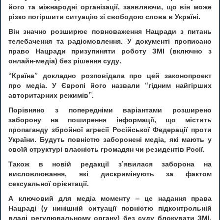
його та міжнародні організації, заявляючи, що він може
різко погіршити ситуацію зі свободою слова в Україні.
Він значно розширює повноваження Нацради з питань
телебачення та радіомовлення. У документі прописано
право Нацради призупиняти роботу ЗМІ (включно з
онлайн-медіа) без рішення суду.
“Країна” докладно розповідала про цей законопроект
про медіа. У Європі його назвали “гідним найгірших
авторитарних режимів”.
Порівняно з попередніми варіантами розширено
заборону на поширення інформації, що містить
пропаганду збройної агресії Російської Федерації проти
України. Будуть повністю заборонені медіа, які мають у
своїй структурі власність громадян чи резидентів Росії.
Також в новій редакції з’явилася заборона на
висловлювання, які дискримінують за фактом
сексуальної орієнтації.
А ключовий для медіа моменту – це надання права
Нацраді (у нинішній ситуації повністю підконтрольній
владі регулювальному органу) без суду блокувати ЗМІ,