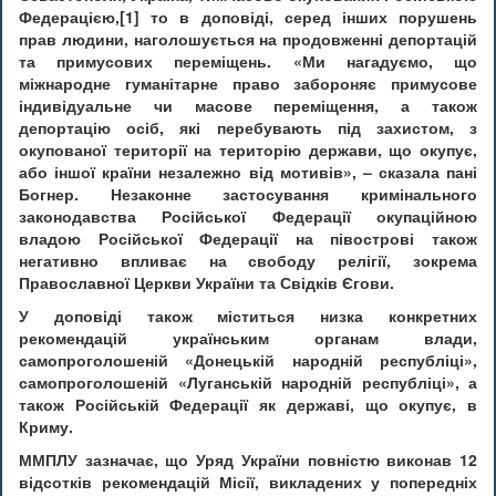
Федерацією,[1] то в доповіді, серед інших порушень
прав людини, наголошується на продовженні депортацій
та примусових переміщень. «Ми нагадуємо, що
міжнародне гуманітарне право забороняє примусове
індивідуальне чи масове переміщення, а також
депортацію осіб, які перебувають під захистом, з
окупованої території на територію держави, що окупує,
або іншої країни незалежно від мотивів», – сказала пані
Богнер. Незаконне застосування кримінального
законодавства Російської Федерації окупаційною
владою Російської Федерації на півострові також
негативно впливає на свободу релігії, зокрема
Православної Церкви України та Свідків Єгови.
У доповіді також міститься низка конкретних
рекомендацій українським органам влади,
самопроголошеній «Донецькій народній республіці»,
самопроголошеній «Луганській народній республіці», а
також Російській Федерації як державі, що окупує, в
Криму.
ММПЛУ зазначає, що Уряд України повністю виконав 12
відсотків рекомендацій Місії, викладених у попередніх