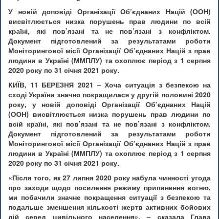
У новій доповіді Організації Об’єднаних Націй (ООН)
висвітлюється низка порушень прав людини по всій
країні, які пов’язані та не пов’язані з конфліктом.
Документ підготовлений за результатами роботи
Моніторингової місії Організації Об’єднаних Націй з прав
людини в Україні (ММПЛУ) та охоплює період з 1 серпня
2020 року по 31 січня 2021 року.
КИЇВ, 11 БЕРЕЗНЯ 2021 – Хоча ситуація з безпекою на
сході України значно покращилася у другій половині 2020
року, у новій доповіді Організації Об’єднаних Націй
(ООН) висвітлюється низка порушень прав людини по
всій країні, які пов’язані та не пов’язані з конфліктом.
Документ підготовлений за результатами роботи
Моніторингової місії Організації Об’єднаних Націй з прав
людини в Україні (ММПЛУ) та охоплює період з 1 серпня
2020 року по 31 січня 2021 року.
«Після того, як 27 липня 2020 року набула чинності угода
про заходи щодо посилення режиму припинення вогню,
ми побачили значне покращення ситуації з безпекою та
подальше зменшення кількості жертв активних бойових
дій серед цивільного населення», – сказала Глава