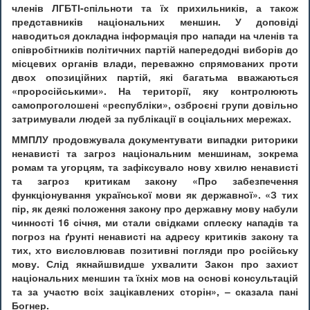
членів ЛГБТІ-спільноти та їх прихильників, а також
представників національних меншин. У доповіді
наводиться докладна інформація про напади на членів та
співробітників політичних партій напередодні виборів до
місцевих органів влади, переважно спрямованих проти
двох опозиційних партій, які багатьма вважаються
«проросійськими». На території, яку контролюють
самопроголошені «республіки», озброєні групи довільно
затримували людей за публікації в соціальних мережах.
ММПЛУ продовжувала документувати випадки риторики
ненависті та загроз національним меншинам, зокрема
ромам та угорцям, та зафіксувало нову хвилю ненависті
та загроз критикам закону «Про забезпечення
функціонування української мови як державної». «З тих
пір, як деякі положення закону про державну мову набули
чинності 16 січня, ми стали свідками сплеску нападів та
погроз на ґрунті ненависті на адресу критиків закону та
тих, хто висловлював позитивні погляди про російську
мову. Слід якнайшвидше ухвалити Закон про захист
національних меншин та їхніх мов на основі консультацій
та за участю всіх зацікавлених сторін», – сказала пані
Богнер.