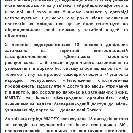
прав людини не лише у зв’язку із збройним конфліктом, а
й за всі інші порушення. У цьому контексті у доповіді
наголошується, що через сім років після закінчення
протестів на Майдані все ще не було притягнуто до
відповідальності осіб, винних у загибелі людей та
вбивствах.
У доповіді задокументовано 12 випадків довільних
затримань на території, контрольованій
самопроголошеною «Донецькою народною
республікою», та 8 випадків довільного затримання та
утримання під вартою без зв’язку із зовнішнім світом на
території, яку контролює самопроголошена «Луганська
народна республіка». «Незалежним спостерігачам
продовжують відмовляти у доступі до місць утримання
під вартою, що особливо наражає на затриманих ризик.
ММПЛУ та іншим міжнародним організаціям слід
якнайшвидше надати безперешкодний доступ до місць
утримання під вартою», – додала пані Богнер.
За звітний період ММПЛУ зафіксувала 18 випадків погроз
та нападів на журналістів та інших працівників ЗМІ,
правозахисників, цивільних та політичних активістів,