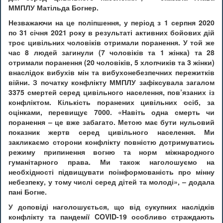
ММПЛУ Матільда ​​Богнер.
Незважаючи на це поліпшення, у період з 1 серпня 2020
по 31 січня 2021 року в результаті активних бойових дій
троє цивільних чоловіків отримали поранення. У той же
час 8 людей загинули (7 чоловіків та 1 жінка) та 28
отримали поранення (20 чоловіків, 5 хлопчиків та 3 жінки)
внаслідок вибухів мін та вибухонебезпечних пережитків
війни. З початку конфлікту ММПЛУ зафіксувала загалом
3375 смертей серед цивільного населення, пов’язаних із
конфліктом. Кількість поранених цивільних осіб, за
оцінками, перевищує 7000. «Навіть одна смерть чи
поранення – це вже забагато. Метою має бути нульовий
показник жертв серед цивільного населення. Ми
закликаємо сторони конфлікту повністю дотримуватись
режиму припинення вогню та норм міжнародного
гуманітарного права. Ми також наголошуємо на
необхідності підвищувати поінформованість про мінну
небезпеку, у тому числі серед дітей та молоді», – додала
пані Богне.
У доповіді наголошується, що від сукупних наслідків
конфлікту та пандемії COVID-19 особливо страждають