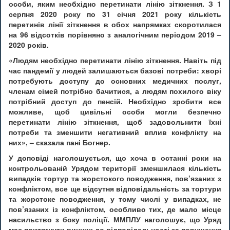
особи, яким необхідно перетинати лінію зіткнення. З 1
серпня 2020 року по 31 січня 2021 року кількість
перетинів лінії зіткнення в обох напрямках скоротилася
на 96 відсотків порівняно з аналогічним періодом 2019 –
2020 років.
«Людям необхідно перетинати лінію зіткнення. Навіть під
час пандемії у людей залишаються базові потреби: хворі
потребують доступу до основних медичних послуг,
членам сімей потрібно бачитися, а людям похилого віку
потрібний доступ до пенсій. Необхідно зробити все
можливе, щоб цивільні особи могли безпечно
перетинати лінію зіткнення, щоб задовольнити їхні
потреби та зменшити негативний вплив конфлікту на
них», – сказала пані Богнер.
У доповіді наголошується, що хоча в останні роки на
контрольованій Урядом території зменшилася кількість
випадків тортур та жорстокого поводження, пов’язаних з
конфліктом, все ще відсутня відповідальність за тортури
та жорстоке поводження, у тому числі у випадках, не
пов’язаних із конфліктом, особливо тих, де мало місце
насильство з боку поліції. ММПЛУ наголошує, що Уряд
має притягнути винних до відповідальності за порушення