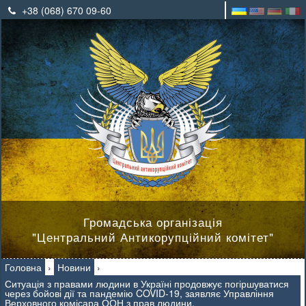
+38 (068) 670 09-60
Громадська організація
"Центральний Антикорупційний комітет"
Головна
›
Новини
›
Ситуація з правами людини в Україні продовжує погіршуватися
через бойові дії та пандемію COVID-19, заявляє Управління
Верховного комісара ООН з прав людини.