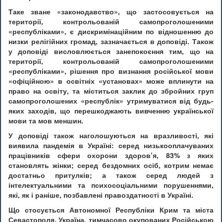
Таке зване «законодавство», що застосовується на
території, контрольованій самопроголошеними
«республіками», є дискримінаційним по відношенню до
низки релігійних громад, зазначається в доповіді. Також
у доповіді висловлюється занепокоєння тим, що на
території, контрольованій самопроголошеними
«республіками», рішення про визнання російської мови
«офіційною» в освітніх «установах» може вплинути на
право на освіту, та міститься заклик до збройних груп
самопроголошених «республік» утримуватися від будь-
яких заходів, що перешкоджають вивченню української
мови та мов меншин.
У доповіді також наголошуються на вразливості, які
виявила пандемія в Україні: серед низькооплачуваних
працівників сфери охорони здоров’я, 83% з яких
становлять жінки; серед бездомних осіб, котрим немає
достатньо притулків; а також серед людей з
інтелектуальними та психосоціальними порушеннями,
які, як і раніше, позбавлені правоздатності в Україні.
Що стосується Автономної Республіки Крим та міста
Севастополя, Україна, тимчасово окупованих Російською