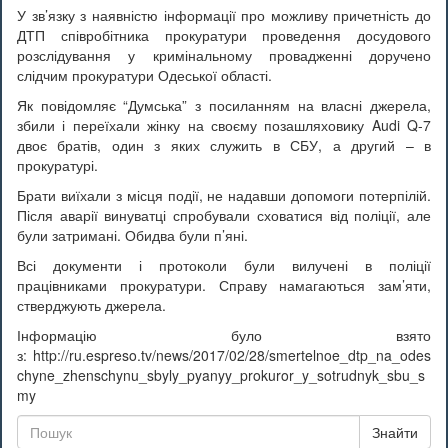
У зв’язку з наявністю інформації про можливу причетність до
ДТП співробітника прокуратури проведення досудового
розслідування у кримінальному провадженні доручено
слідчим прокуратури Одеської області.
Як повідомляє “Думська” з посиланням на власні джерела,
збили і переїхали жінку на своєму позашляховику Audi Q-7
двоє братів, один з яких служить в СБУ, а другий – в
прокуратурі.
Брати виїхали з місця події, не надавши допомоги потерпілій.
Після аварії винуватці спробували сховатися від поліції, але
були затримані. Обидва були п’яні.
Всі документи і протоколи були вилучені в поліції
працівниками прокуратури. Справу намагаються зам’яти,
стверджують джерела.
Інформацію було взято
з: http://ru.espreso.tv/news/2017/02/28/smertelnoe_dtp_na_odes
chyne_zhenschynu_sbyly_pyanyy_prokuror_y_sotrudnyk_sbu_s
my
Знайти