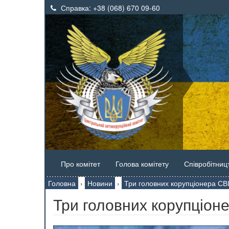
Справка:
+38 (068) 670 09-60
Про комітет
Голова комітету
Співробітниц
Головна
›
Новини
›
Три головних корупціонера СВ
Три головних корупціон