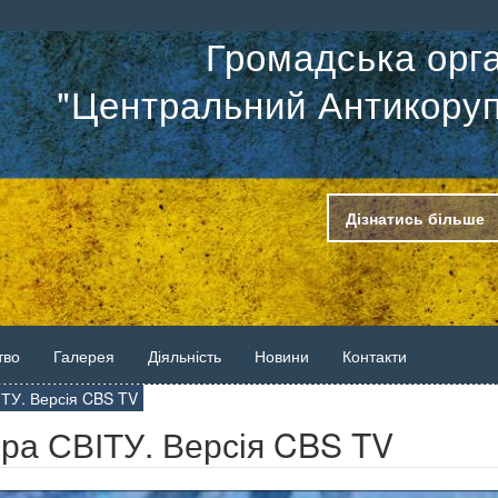
Громадська орга
"Центральний Антикоруп
Дізнатись більше
тво
Галерея
Діяльність
Новини
Контакти
ІТУ. Версія CBS TV
ера СВІТУ. Версія CBS TV