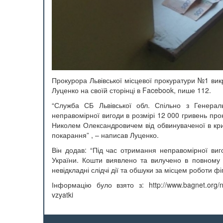
Прокурора Львівської місцевої прокуратури №1 вик
Луценко на своїй сторінці в Facebook, пише 112.
“Служба СБ Львівської обл. Спільно з Генера
неправомірної вигоди в розмірі 12 000 гривень пр
Николем Олександровичем від обвинуваченої в кри
покарання” , – написав Луценко.
Він додав: “Під час отримання неправомірної виг
України. Кошти виявлено та вилучено в повному 
невідкладні слідчі дії та обшуки за місцем роботи фі
Інформацію було взято з: http://www.bagnet.org/new
vzyatki