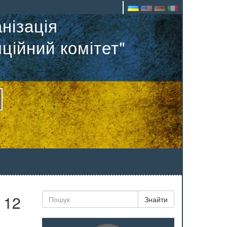
нізація
ційний комітет"
 12
Знайти