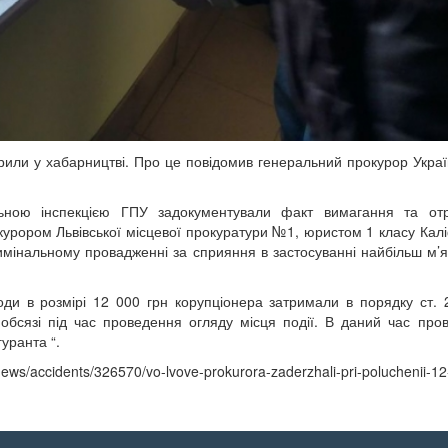
рили у хабарництві. Про це повідомив генеральний прокурор Укра
льною інспекцією ГПУ задокументували факт вимагання та от
окурором Львівської місцевої прокуратури №1, юристом 1 класу Кал
мінальному провадженні за сприяння в застосуванні найбільш м’я
оди в розмірі 12 000 грн корупціонера затримали в порядку ст.
обсязі під час проведення огляду місця події. В даний час про
гуранта “.
s/accidents/326570/vo-lvove-prokurora-zaderzhali-pri-poluchenii-12-