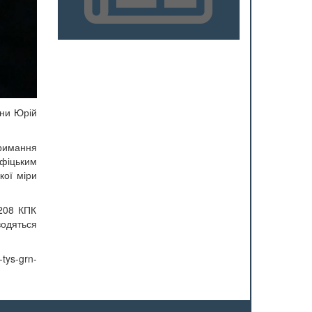
їни Юрій
римання
іфіцьким
кої міри
 208 КПК
водяться
tys-grn-