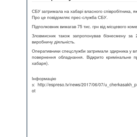
СБУ затримала на хабарі власного співробітника, 
Про це повідомляє прес-служба СБУ.
Підполковник вимагав 75 тис. грн від місцевого к
Зловмисник також запропонував бізнесмену за 
виробничу діяльність.
Оперативники спецслужби затримали здирника у вла
повернення обладнання. Відкрито кримінальне п
хабаря).
Інформ
з: http://espreso.tv/news/2017/06/07/u_cherkasak
ot