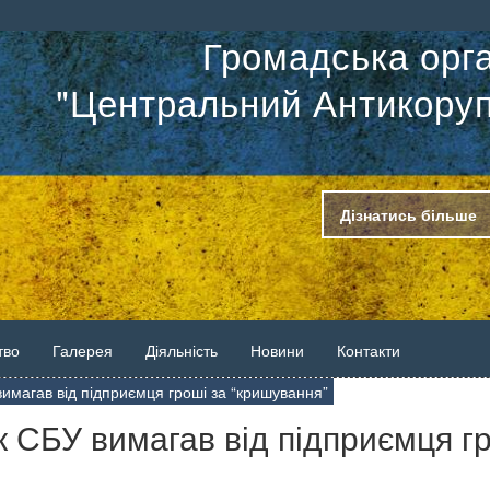
Громадська орга
"Центральний Антикоруп
Дізнатись більше
тво
Галерея
Діяльність
Новини
Контакти
имагав від підприємця гроші за “кришування”
к СБУ вимагав від підприємця г