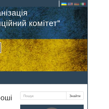
нізація
ційний комітет"
роші
Знайти