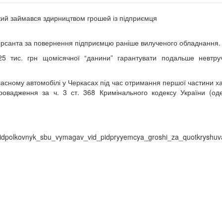
який займався здирництвом грошей із підприємця
омерсанта за повернення підприємцю раніше вилученого обладнання.
25 тис. грн щомісячної “данини” гарантувати подальше невтру
сному автомобілі у Черкасах під час отримання першої частини х
ровадження за ч. 3 ст. 368 Кримінального кодексу України (од
ацію взят
h_pidpolkovnyk_sbu_vymagav_vid_pidpryyemcya_groshi_za_quotkryshu