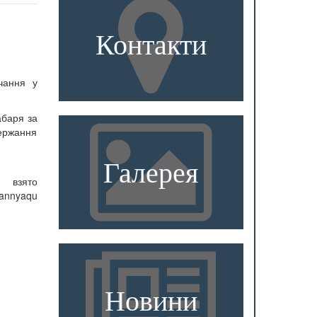
Контакти
чання у
абаря за
ержання
Галерея
о
vannyaqu
Новини