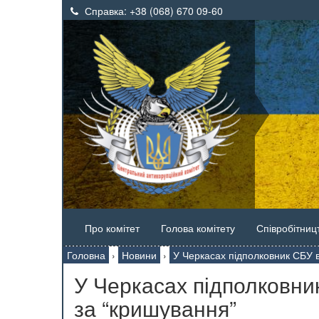
Справка:
+38 (068) 670 09-60
Про комітет
Голова комітету
Співробітниц
Головна
›
Новини
›
У Черкасах підполковник СБУ в
У Черкасах підполковни
за “кришування”