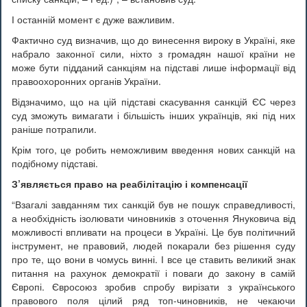
І останній момент є дуже важливим.
Фактично суд визначив, що до винесення вироку в Україні, яке
набрало законної сили, ніхто з громадян нашої країни не
може бути підданий санкціям на підставі лише інформації від
правоохоронних органів України.
Відзначимо, що на цій підставі скасування санкцій ЄС через
суд зможуть вимагати і більшість інших українців, які під них
раніше потрапили.
Крім того, це робить неможливим введення нових санкцій на
подібному підставі.
З’являється право на реабілітацію і компенсації
“Взагалі завданням тих санкцій був не пошук справедливості,
а необхідність ізолювати чиновників з оточення Януковича від
можливості впливати на процеси в Україні. Це був політичний
інструмент, не правовий, людей покарали без рішення суду
про те, що вони в чомусь винні. І все це ставить великий знак
питання на рахунок демократії і поваги до закону в самій
Європі. Євросоюз зробив спробу вирізати з українського
правового поля цілий ряд топ-чиновників, не чекаючи