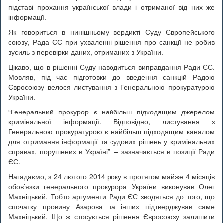
підставі прохання української влади і отриманої від них же
інформації.
Як говориться в нинішньому вердикті Суду Європейського
союзу, Рада ЄС при ухваленні рішення про санкції не робив
зусиль з перевірки даних, отриманих з України.
Цікаво, що в рішенні Суду наводиться виправдання Ради ЄС.
Мовляв, під час підготовки до введення санкцій Радою
Євросоюзу велося листування з Генеральною прокуратурою
України.
“Генеральний прокурор є найбільш підходящим джерелом
кримінальної інформації. Відповідно, листування з
Генеральною прокуратурою є найбільш підходящим каналом
для отримання інформації та судових рішень у кримінальних
справах, порушених в Україні”, – зазначається в позиції Ради
ЄС.
Нагадаємо, з 24 лютого 2014 року в протягом майже 4 місяців
обов’язки генерального прокурора України виконував Олег
Махніцький. Тобто аргументи Ради ЄС зводяться до того, що
спочатку провину Азарова та інших підтверджував саме
Махніцький. Що ж стосується рішення Євросоюзу залишити