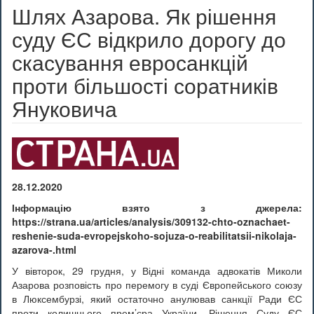
Шлях Азарова. Як рішення
суду ЄС відкрило дорогу до
скасування евросанкцій
проти більшості соратників
Януковича
28.12.2020
Інформацію взято з джерела:
https://strana.ua/articles/analysis/309132-chto-oznachaet-
reshenie-suda-evropejskoho-sojuza-o-reabilitatsii-nikolaja-
azarova-.html
У вівторок, 29 грудня, у Відні команда адвокатів Миколи
Азарова розповість про перемогу в суді Європейського союзу
в Люксембурзі, який остаточно анулював санкції Ради ЄС
проти колишнього прем’єра України. Рішення Суду ЄС