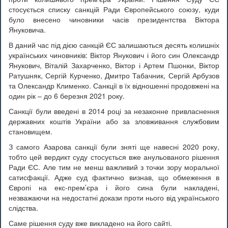
стосується списку санкцій Ради Європейського союзу, куди
було внесено чиновники часів президентства Віктора
Януковича.
В даний час під дією санкцій ЄС залишаються десять колишніх
українських чиновників: Віктор Янукович і його син Олександр
Янукович, Віталій Захарченко, Віктор і Артем Пшонки, Віктор
Ратушняк, Сергій Курченко, Дмитро Табачник, Сергій Арбузов
та Олександр Клименко. Санкції в їх відношенні продовжені на
один рік – до 6 березня 2021 року.
Санкції були введені в 2014 році за незаконне привласнення
державних коштів України або за зловживання службовим
становищем.
З самого Азарова санкції були зняті ще навесні 2020 року,
тобто цей вердикт суду стосується вже анульованого рішення
Ради ЄС. Але тим не менш важливий з точки зору моральної
сатисфакції. Адже суд фактично визнав, що обмеження в
Європі на екс-прем’єра і його сина були накладені,
незважаючи на недостатні докази проти нього від українського
слідства.
Саме рішення суду вже викладено на його сайті.