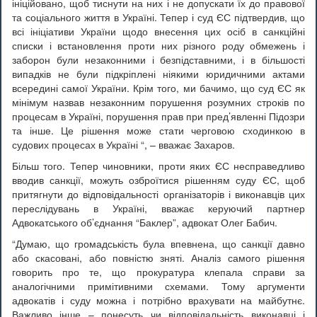
ініційовано, щоб тиснути на них і не допускати їх до правової
та соціального життя в Україні. Тепер і суд ЄС підтвердив, що
всі ініціативи України щодо внесення цих осіб в санкційні
списки і встановлення проти них різного роду обмежень і
заборон були незаконними і безпідставними, і в більшості
випадків не були підкріплені ніякими юридичними актами
всередині самої України. Крім того, ми бачимо, що суд ЄС як
мінімум назвав незаконним порушення розумних строків по
процесам в Україні, порушення прав при пред’явленні Підозри
та інше. Це рішення може стати черговою сходинкою в
судових процесах в Україні “, – вважає Захаров.
Більш того. Тепер чиновники, проти яких ЄС несправедливо
вводив санкції, можуть озброїтися рішенням суду ЄС, щоб
притягнути до відповідальності організаторів і виконавців цих
переслідувань в Україні, вважає керуючий партнер
Адвокатського об’єднання “Баклер”, адвокат Олег Бабич.
“Думаю, що громадськість була впевнена, що санкції давно
або скасовані, або повністю зняті. Аналіз самого рішення
говорить про те, що прокуратура клепала справи за
аналогічними примітивними схемами. Тому аргументи
адвокатів і суду можна і потрібно врахувати на майбутнє.
Важливо інше – понесуть чи відповідальність виконавці і