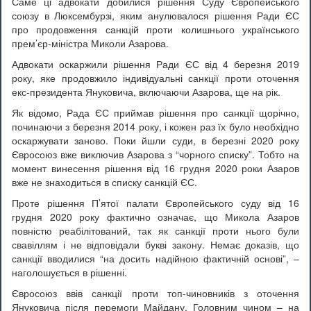
Саме ці адвокати добилися рішення Суду Європейського
союзу в Люксембурзі, яким анулювалося рішення Ради ЄС
про продовження санкцій проти колишнього українського
прем’єр-міністра Миколи Азарова.
Адвокати оскаржили рішення Ради ЄС від 4 березня 2019
року, яке продовжило індивідуальні санкції проти оточення
екс-президента Януковича, включаючи Азарова, ще на рік.
Як відомо, Рада ЄС приймав рішення про санкції щорічно,
починаючи з березня 2014 року, і кожен раз їх було необхідно
оскаржувати заново. Поки йшли суди, в березні 2020 року
Євросоюз вже виключив Азарова з “чорного списку”. Тобто на
момент винесення рішення від 16 грудня 2020 роки Азаров
вже не знаходиться в списку санкцій ЄС.
Проте рішення П’ятої палати Європейського суду від 16
грудня 2020 року фактично означає, що Микола Азаров
повністю реабілітований, так як санкції проти нього були
свавіллям і не відповідали букві закону. Немає доказів, що
санкції вводилися “на досить надійною фактичній основі”, –
наголошується в рішенні.
Євросоюз ввів санкції проти топ-чиновників з оточення
Януковича після перемоги Майдану. Головним чином – на