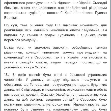
ефективного розслідування в їх відношенні в Україні. Сьогодні
більшість з цих топ-чиновників вже реабілітовані рішеннями
європейських судів “, – пояснює” Країні “політолог Руслан
Бортник.
По суті, таке рішення суду ЄС відкриває можливість для
реабілітації всіх колишніх чиновників епохи Януковича, які
підпали під санкції з подачі Турчинова і Яценюка після
перемоги Майдану.
Більш того, як вважають адвокати, озброївшись такими
рішеннями, колишні чиновники можуть претендувати на
компенсації як в Євросоюзі, так і в Україні, яка вносила їх
імена в санкційні списки, згодом передані послам, що не
доводять їх вину в Україні.
“За 6 років санкції були зняті з більшості українських
чиновників. У даному випадку підставою послужила та
обставина, що Генеральна прокуратура не надала будь-яких
даних, які б підтвердили незаконність отримання коштів або їх
висновок за кордон. Оскільки Україна не надавала якихось
даних на цей рахунок, введення санкцій в Євросоюзі було
політичним рішенням, а не юридичним. Йдеться про те, що
повинно бути рішення на національному рівні, що були