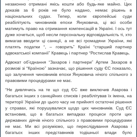
незаконно отримані якісь кошти або будь-яке майно. Цих
доказів за 6 років не було надано, немає рішень в
національних судах. Тепер, коли європейські суди
реабілітують чиновників епохи Януковича, ці всі особи
матимуть право на отримання компенсацій в Україні. І ось тут
дуже хочеться, щоб несли персональну відповідальність ті, хто
вимагав вводити ці санкції, а не всі громадяни України, які
платять податки “, – говорить” Країні “старший партнер
адвокатської компанії” Кравець і партнер “Ростислав Кравець.
Адвокат об’єднання “Захаров і партнери” Артем Захаров в
розмові зі “Країною” зазначає, що рішення суду ЄС показало,
що залучення чиновників епохи Януковича нічого спільного з
правовими процедурами не має.
“Не дивлячись на те що суд ЄС вже виключив Азарова і
багатьох інших з санкційних списків і реабілітував їх імена, на
території України до цього часу не прийняті остаточні рішення
у справах, які порушувалися щодо цих чиновників. Суд ЄС
встановив, що в багатьох випадках процеси проти цих
державних діячів нічого спільного з правовими процедурами
не має. Ми всі розуміємо, що переслідування Азарова і
багатьох інших представників тодішньої влади було