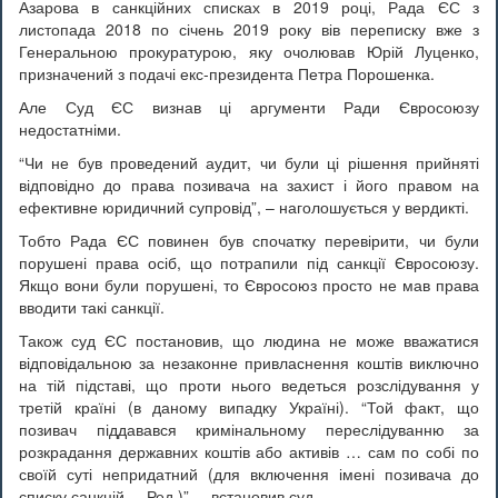
Азарова в санкційних списках в 2019 році, Рада ЄС з
листопада 2018 по січень 2019 року вів переписку вже з
Генеральною прокуратурою, яку очолював Юрій Луценко,
призначений з подачі екс-президента Петра Порошенка.
Але Суд ЄС визнав ці аргументи Ради Євросоюзу
недостатніми.
“Чи не був проведений аудит, чи були ці рішення прийняті
відповідно до права позивача на захист і його правом на
ефективне юридичний супровід”, – наголошується у вердикті.
Тобто Рада ЄС повинен був спочатку перевірити, чи були
порушені права осіб, що потрапили під санкції Євросоюзу.
Якщо вони були порушені, то Євросоюз просто не мав права
вводити такі санкції.
Також суд ЄС постановив, що людина не може вважатися
відповідальною за незаконне привласнення коштів виключно
на тій підставі, що проти нього ведеться розслідування у
третій країні (в даному випадку Україні). “Той факт, що
позивач піддавався кримінальному переслідуванню за
розкрадання державних коштів або активів … сам по собі по
своїй суті непридатний (для включення імені позивача до
списку санкцій, – Ред.)”, – встановив суд.