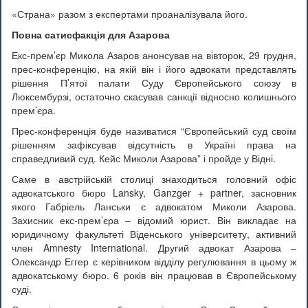
«Страна» разом з експертами проаналізувала його.
Повна сатисфакція для Азарова
Екс-прем’єр Микола Азаров анонсував на вівторок, 29 грудня,
прес-конференцію, на якій він і його адвокати представлять
рішення П’ятої палати Суду Європейського союзу в
Люксембурзі, остаточно скасував санкції відносно колишнього
прем’єра.
Прес-конференція буде називатися “Європейський суд своїм
рішенням зафіксував відсутність в Україні права на
справедливий суд. Кейс Миколи Азарова” і пройде у Відні.
Саме в австрійській столиці знаходиться головний офіс
адвокатського бюро Lansky, Ganzger + partner, засновник
якого Габріель Ланськи є адвокатом Миколи Азарова.
Захисник екс-прем’єра – відомий юрист. Він викладає на
юридичному факультеті Віденського університету, активний
член Amnesty International. Другий адвокат Азарова –
Олександр Еггер є керівником відділу регулювання в цьому ж
адвокатському бюро. 6 років він працював в Європейському
суді.