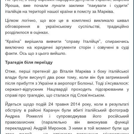
Яроша, вже почали лунати заклики “пакувати і судити”
італійців на території нашої країни в помсту за Марківа.
Цілком логічно, що все це в комплексі викликало шквал
обговорення в українському суспільстві, традиційно
розділилося в оцінках.
“Країна” вирішила вивчити “справу Італійця”, спираючись
виключно на юридичні аргументи сторін і озвучені в суді
факти. Ось що з цього вийшло.
Трагедія біля переїзду
Отже, перші претензії до Віталія Марківа з боку італійської
влади були висунуті два роки тому, коли він був затриманий
після прибуття з України в аеропорт Болоньї. Тоді з’ясувалося:
сержант-відпускник Нацгвардії проходить підозрюваним у
справі про трагедію, що сталася під Слов’янськом.
Йдеться щодо подій 24 травня 2014 року, коли в результаті
обстрілу в районі Карачун були вбиті італійський фотограф
Андреа Роккеллі і супроводжував його російський
правозахисник (паралельно він виконував функції
перекладача) Андрій Миронов. З ними в той момент були ще
двоє людей – це отримали поранення мінометними