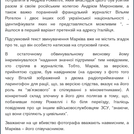
разом зі своїм російським колегою Андрієм Мироновим, а
також важко поранений французький журналіст Вільям
Рогелон і двоє інших осіб української національності ,
ідентифікувати яких не представляється можливим “, –
йшлося в перший варіант претензій на адресу Італійця.
Підсумковий текст звинувачення Марківа вже не містить згадок
про те, що він особисто натискав на спусковий гачок.
В остаточному обвинувальному висновку йому
інкримінувалося “надання значної підтримки” тим невідомим,
хто стріляв в журналістів. Тобто, Марків, за версією,
прийнятою судом, був навідником (на одному з фото того
часу Віталій зображений з двома радіоприймачами і
ларингофон для рації, що, за версією слідства, вказує на його
роль як “зв’язкового” в спілкуванні з мінометниками). А
конкретний склад злочину в його діях полягав в тому, що,
побачивши появу Роккеллі і Ко біля переїзду, Італієць
повідомив про це іншим військовослужбовцям ЗСУ, “знаючи,
що вони стріляють у цивільних”.
Зважаючи на це вбивство фотографа вважають навмисним, а
Марківа – його співучасником.