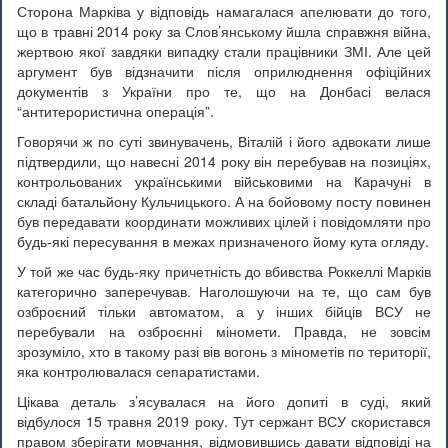
Сторона Марківа у відповідь намагалася апелювати до того,
що в травні 2014 року за Слов’янському йшла справжня війна,
жертвою якої завдяки випадку стали працівники ЗМІ. Але цей
аргумент був відзначити після оприлюднення офіційних
документів з України про те, що на Донбасі велася
“антитерористична операція”.
Говорячи ж по суті звинувачень, Віталій і його адвокати лише
підтвердили, що навесні 2014 року він перебував на позиціях,
контрольованих українськими військовими на Карачуні в
складі батальйону Кульчицького. А на бойовому посту повинен
був передавати координати можливих цілей і повідомляти про
будь-які пересування в межах призначеного йому кута огляду.
У той же час будь-яку причетність до вбивства Роккеллі Марків
категорично заперечував. Наголошуючи на те, що сам був
озброєний тільки автоматом, а у інших бійців ВСУ не
перебували на озброєнні міномети. Правда, не зовсім
зрозуміло, хто в такому разі вів вогонь з мінометів по території,
яка контролювалася сепаратистами.
Цікава деталь з’ясувалася на його допиті в суді, який
відбулося 15 травня 2019 року. Тут сержант ВСУ скористався
правом зберігати мовчання, відмовившись давати відповіді на