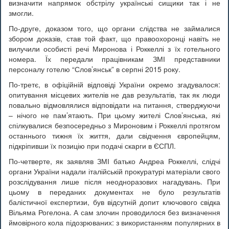
визначити напрямок обстрілу українські сищики так і не
змогли.
По-друге, доказом того, що органи слідства не займалися
збором доказів, став той факт, що правоохоронці навіть не
вилучили особисті речі Миронова і Роккеллі з їх готельного
номера. Їх передали працівникам ЗМІ представники
персоналу готелю “Слов’янськ” в серпні 2015 року.
По-третє, в офіційній відповіді України окремо згадувалося:
опитування місцевих жителів не дав результатів, так як люди
повально відмовлялися відповідати на питання, стверджуючи
– нічого не пам’ятають. При цьому жителі Слов’янська, які
спілкувалися безпосередньо з Мироновим і Роккеллі протягом
останнього тижня їх життя, дали свідчення європейцям,
підкріпивши їх позицію при подачі скарги в ЄСПЛ.
По-четверте, як заявляв ЗМІ батько Андреа Роккеллі, слідчі
органи України надали італійській прокуратурі матеріали свого
розслідування лише після неодноразових нагадувань. При
цьому в переданих документах не було результатів
балістичної експертизи, був відсутній допит ключового свідка
Вільяма Рогелона. А сам злочин проводилося без визначення
ймовірного кола підозрюваних: з використанням популярних в