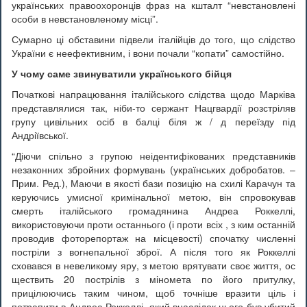
українських правоохоронців фраз на кшталт “невстановлені
особи в невстановленому місці”.
Сумарно ці обставини підвели італійців до того, що слідство
України є неефективним, і вони почали “копати” самостійно.
У чому саме звинуватили українського бійця
Початкові напрацювання італійського слідства щодо Марківа
представлялися так, ніби-то сержант Нацгвардії розстріляв
групу цивільних осіб в балці біля ж / д переїзду під
Андріївської.
“Діючи спільно з групою неідентифікованих представників
незаконних збройних формувань (українських добробатов. –
Прим. Ред.), Маючи в якості бази позицію на схилі Карачун та
керуючись умисної кримінальної метою, він спровокував
смерть італійського громадянина Андреа Роккеллі,
використовуючи проти останнього (і проти всіх , з ким останній
проводив фоторепортаж на місцевості) спочатку численні
постріли з вогнепальної зброї. А після того як Роккеллі
сховався в невеликому яру, з метою врятувати своє життя, ос
ществить 20 пострілів з міномета по його притулку,
прицілюючись таким чином, щоб точніше вразити ціль і
потрапити в Андреа Роккеллі, який внаслідок цього був убитий