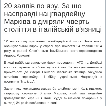
20 залпів по яру. За що
насправді нацгвардейцу
Марківа відміряли чверть
століття в італійській в’язниці
12 липня суд присяжних ломбардійской міста Павія виніс
обвинувальний вирок у справі про вбивстві 24 травня 2014
року в районі Слов’янська італійського фотокореспондента
Андреа Роккеллі.
В ході найбільш запеклою фази проведення АТО на Донбасі
він став першим загиблим журналістом. За звинуваченнями в
причетності до смерті Роккеллі італійська Феміда засудила
активіста євромайдан і бійця української Нацгвардії з
позивним “Італієць”.
Заступнику командира взводу батальйону імені Кульчицького,
старшому сержанту Віталію Марківа, який має подвійне
громадянство України і Італії, судді визначили покарання у
вигляді 24 років позбавлення волі.