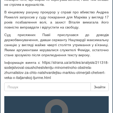
не стріляв в журналістів.
В кінцевому рахунку прокурор у справі про вбивство Андреа
Роккеллі запросив у суду покарання для Марківа у вигляді 17
років позбавлення волі, а захист Віталія вимагала його
повністю виправдати і відпустити на свободу.
Суд присяжних Павії прислухався до доводів
держобвинувачення, давши сержанту Нацгвардії максимальну
санкцію у вигляді майже чверті століття утримання у в’язниці.
Якими аргументами керувалися служителі Феміди, остаточно
стане зрозуміло після оприлюднення тексту вироку.
Інформація взяята з: https://strana.ua/articles/analysis/211318-
sodejstvoval-osushchestvleniju-minometnoho-obstrela-
zhurnalistov-za-chto-natshvardejtsu-markivu-otmerjali-chetvert-
veka-v-italjanskoj-tjurme.html
Знайти