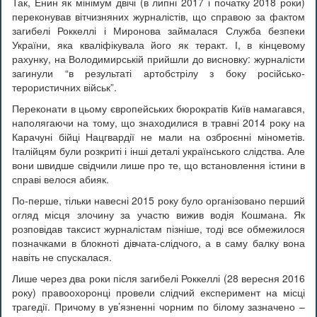
Так, Енин як мінімум двічі (в липні 2017 і початку 2018 роки)
переконував вітчизняних журналістів, що справою за фактом
загибелі Роккеллі і Миронова займалася Служба безпеки
України, яка кваліфікувала його як теракт. І, в кінцевому
рахунку, на Володимирській прийшли до висновку: журналісти
загинули “в результаті артобстрілу з боку російсько-
терористичних військ”.
Переконати в цьому європейських бюрократів Київ намагався,
наполягаючи на тому, що знаходилися в травні 2014 року на
Карачуні бійці Нацгвардії не мали на озброєнні мінометів.
Італійцям були розкриті і інші деталі українського слідства. Але
вони швидше свідчили лише про те, що встановлення істини в
справі велося абияк.
По-перше, тільки навесні 2015 року було організовано перший
огляд місця злочину за участю вижив водія Кошмана. Як
розповідав таксист журналістам пізніше, тоді все обмежилося
позначками в блокноті дівчата-слідчого, а в саму балку вона
навіть не спускалася.
Лише через два роки після загибелі Роккеллі (28 вересня 2016
року) правоохоронці провели слідчий експеримент на місці
трагедії. Причому в ув’язненні чорним по білому зазначено –