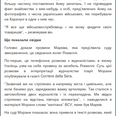
більшу частину поставлених йому запитань. І не підтвердив
факт знайомства з ким-небудь з осіб, пред’явлених йому на
фотографіях з числа українських військових, які перебували
на Карачуні в одне з ним час.
“Я все ще військовослужбовець і не можу зрадити своїх
товаришів”, – резюмував він.
Що показали свідки
Головні докази провини Марківа, яка пред’явила суду
звинувачення, це свідчення колег Роккеллі.
По-перше, це телефонна розмова з журналістами, в якому
Італієць узяв на себе провину за загибель Роккеллі. Суть цієї
розмови в інтерпретації журналістки Іларії Морани
опублікували в газеті Corriere della Sera.
“Зазвичай ми не стріляємо в напрямку міста і цивільних, але
коли бачимо рух, заряджаємо важку артилерію. Так сталося з
автомобілем двох журналістів і їх перекладача. Ми звідси
стріляємо на відстань півтора кілометра”, – наводилися в
матеріалі Морани слова “капітана” ВСУ, яким був Марків.
На суді Морани показала: вона привела в тексті розмова, який