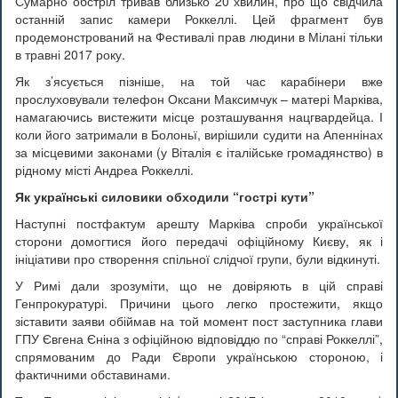
Сумарно обстріл тривав близько 20 хвилин, про що свідчила
останній запис камери Роккеллі. Цей фрагмент був
продемонстрований на Фестивалі прав людини в Мілані тільки
в травні 2017 року.
Як з’ясується пізніше, на той час карабінери вже
прослуховували телефон Оксани Максимчук – матері Марківа,
намагаючись вистежити місце розташування нацгвардейца. І
коли його затримали в Болоньї, вирішили судити на Апеннінах
за місцевими законами (у Віталія є італійське громадянство) в
рідному місті Андреа Роккеллі.
Як українські силовики обходили “гострі кути”
Наступні постфактум арешту Марківа спроби української
сторони домогтися його передачі офіційному Києву, як і
ініціативи про створення спільної слідчої групи, були відкинуті.
У Римі дали зрозуміти, що не довіряють в цій справі
Генпрокуратурі. Причини цього легко простежити, якщо
зіставити заяви обіймав на той момент пост заступника глави
ГПУ Євгена Єніна з офіційною відповіддю по “справі Роккеллі”,
спрямованим до Ради Європи українською стороною, і
фактичними обставинами.