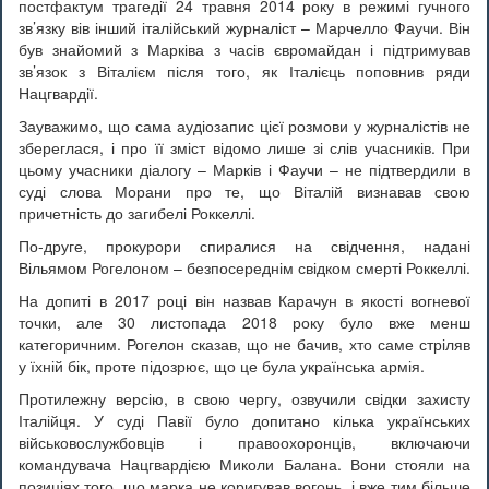
постфактум трагедії 24 травня 2014 року в режимі гучного
зв’язку вів інший італійський журналіст – Марчелло Фаучи. Він
був знайомий з Марківа з часів євромайдан і підтримував
зв’язок з Віталієм після того, як Італієць поповнив ряди
Нацгвардії.
Зауважимо, що сама аудіозапис цієї розмови у журналістів не
збереглася, і про її зміст відомо лише зі слів учасників. При
цьому учасники діалогу – Марків і Фаучи – не підтвердили в
суді слова Морани про те, що Віталій визнавав свою
причетність до загибелі Роккеллі.
По-друге, прокурори спиралися на свідчення, надані
Вільямом Рогелоном – безпосереднім свідком смерті Роккеллі.
На допиті в 2017 році він назвав Карачун в якості вогневої
точки, але 30 листопада 2018 року було вже менш
категоричним. Рогелон сказав, що не бачив, хто саме стріляв
у їхній бік, проте підозрює, що це була українська армія.
Протилежну версію, в свою чергу, озвучили свідки захисту
Італійця. У суді Павії було допитано кілька українських
військовослужбовців і правоохоронців, включаючи
командувача Нацгвардією Миколи Балана. Вони стояли на
позиціях того, що марка не коригував вогонь, і вже тим більше