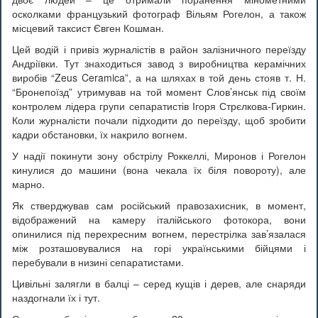
осколками французький фотограф Вільям Рогелон, а також
місцевий таксист Євген Кошман.
Цей водій і привіз журналістів в район залізничного переїзду
Андріївки. Тут знаходиться завод з виробництва керамічних
виробів “Zeus Ceramica”, а на шляхах в той день стояв т. Н.
“Бронепоїзд” утримував на той момент Слов’янськ під своїм
контролем лідера групи сепаратистів Ігоря Стрєлкова-Гиркин.
Коли журналісти почали підходити до переїзду, щоб зробити
кадри обстановки, їх накрило вогнем.
У надії покинути зону обстрілу Роккеллі, Миронов і Рогелон
кинулися до машини (вона чекала їх біля повороту), але
марно.
Як стверджував сам російський правозахисник, в момент,
відображений на камеру італійського фотокора, вони
опинилися під перехресним вогнем, перестрілка зав’язалася
між розташовувалися на горі українськими бійцями і
перебували в низині сепаратистами.
Цивільні залягли в балці – серед кущів і дерев, але снаряди
наздогнали їх і тут.