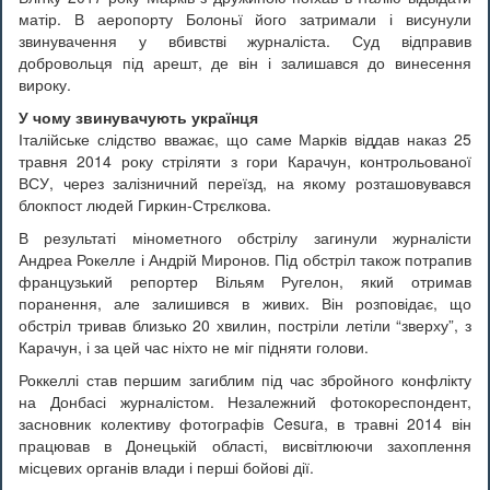
матір. В аеропорту Болоньї його затримали і висунули
звинувачення у вбивстві журналіста. Суд відправив
добровольця під арешт, де він і залишався до винесення
вироку.
У чому звинувачують українця
Італійське слідство вважає, що саме Марків віддав наказ 25
травня 2014 року стріляти з гори Карачун, контрольованої
ВСУ, через залізничний переїзд, на якому розташовувався
блокпост людей Гиркин-Стрєлкова.
В результаті мінометного обстрілу загинули журналісти
Андреа Рокелле і Андрій Миронов. Під обстріл також потрапив
французький репортер Вільям Ругелон, який отримав
поранення, але залишився в живих. Він розповідає, що
обстріл тривав близько 20 хвилин, постріли летіли “зверху”, з
Карачун, і за цей час ніхто не міг підняти голови.
Роккеллі став першим загиблим під час збройного конфлікту
на Донбасі журналістом. Незалежний фотокореспондент,
засновник колективу фотографів Cesura, в травні 2014 він
працював в Донецькій області, висвітлюючи захоплення
місцевих органів влади і перші бойові дії.