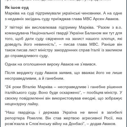
Як ішов суд
Марківа на суді підтримували українські чиновники. А на одне
з недавніх засідань суду приїжджав глава МВС Арсен Аваков.
У твіттері він висловлював підтримку Марківа. “Разом з в.о.
командувача Національної гвардії України Баланом ми тут для
того, щоб дати суду свідчення на захист нашого хлопця, які
доведуть його невинність”, – писав глава МВС. Раніше він
також писав лист міністру закордонних справ Італії із закликом
до справедливого суду.
Однак на оголошення вироку Аваков не з’явився.
Після вердикту суду Аваков заявив, що вважає його не лише
несправедливим, а й ганебним.
“24 роки Віталію Марківа – несправедливе і ганебне рішення
італійського суду. Воно буде оскаржено”, – пообіцяв міністр. У
своєму повідомленні він використовував емоджі, що зображує
нецензурну лайку.
“Наш гвардієць і держава Україна не винні в загибелі
репортера Рокелле. Він став жертвою агресивної Росії, яка
розв’язала в Слов’янську війну на Донбасі”, – додав Аваков.