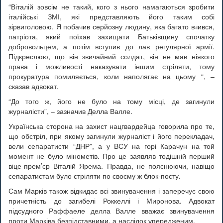
“Віталій зовсім не такий, кого з нього намагаються зробити
італійські ЗМІ, які представляють його таким собі
зірвиголовою. Я побачив серйозну людину, яка багато вчився,
патріота, який поїхав захищати Батьківщину спочатку
добровольцем, а потім вступив до лав регулярної армії.
Підкреслюю, що він звичайний солдат, він не мав ніякого
права і можливості наказувати іншим стріляти, тому
прокуратура помиляється, коли наполягає на цьому “, –
сказав адвокат.
“До того ж, його не було на тому місці, де загинули
журналісти”, – зазначив Делла Валле.
Українська сторона на захист нацгвардейца говорила про те,
що обстріл, при якому загинули журналіст і його перекладач,
вели сепаратисти “ДНР”, а у ВСУ на горі Карачун на той
момент не було мінометів. Про це заявляв тодішній перший
віце-прем’єр Віталій Ярема. Правда, не пояснюючи, навіщо
сепаратистам було стріляти по своєму ж блок-посту.
Сам Марків також відкидає всі звинувачення і заперечує свою
причетність до загибелі Роккеллі і Миронова. Адвокат
підсудного Раффаеле делла Валле вважає звинувачення
проти Марківа безпідставними, а наслідок упередженим.