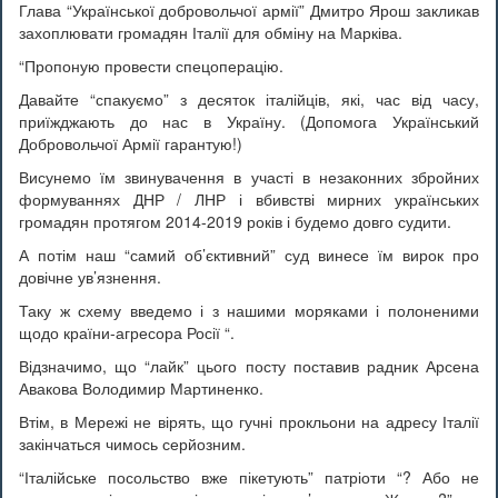
Глава “Української добровольчої армії” Дмитро Ярош закликав
захоплювати громадян Італії для обміну на Марківа.
“Пропоную провести спецоперацію.
Давайте “спакуємо” з десяток італійців, які, час від часу,
приїжджають до нас в Україну. (Допомога Український
Добровольчої Армії гарантую!)
Висунемо їм звинувачення в участі в незаконних збройних
формуваннях ДНР / ЛНР і вбивстві мирних українських
громадян протягом 2014-2019 років і будемо довго судити.
А потім наш “самий об’єктивний” суд винесе їм вирок про
довічне ув’язнення.
Таку ж схему введемо і з нашими моряками і полоненими
щодо країни-агресора Росії “.
Відзначимо, що “лайк” цього посту поставив радник Арсена
Авакова Володимир Мартиненко.
Втім, в Мережі не вірять, що гучні прокльони на адресу Італії
закінчаться чимось серйозним.
“Італійське посольство вже пікетують” патріоти “? Або не