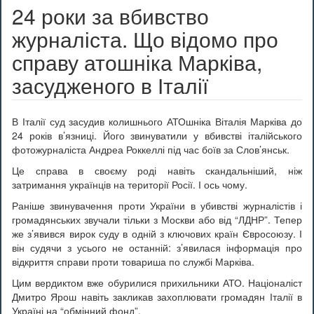
24 роки за вбивство
журналіста. Що відомо про
справу атошніка Марківа,
засудженого в Італії
В Італії суд засудив колишнього АТОшніка Віталія Марківа до
24 років в’язниці. Його звинуватили у вбивстві італійського
фотожурналіста Андреа Роккеллі під час боїв за Слов’янськ.
Це справа в своєму роді навіть скандальніший, ніж
затримання українців на території Росії. І ось чому.
Раніше звинувачення проти України в убивстві журналістів і
громадянських звучали тільки з Москви або від “ЛДНР”. Тепер
же з’явився вирок суду в одній з ключових країн Євросоюзу. І
він судячи з усього не останній: з’явилася інформація про
відкриття справи проти товариша по службі Марківа.
Цим вердиктом вже обурилися прихильники АТО. Націоналіст
Дмитро Ярош навіть закликав захоплювати громадян Італії в
Україні на “обмінний фонд”.