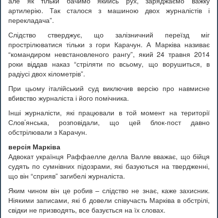
але як тільки бачимо якийсь рух, заряджаємо важку
артилерію. Так сталося з машиною двох журналістів і
перекладача”.
Слідство стверджує, що залізничний переїзд міг
прострілюватися тільки з гори Карачун. А Марківа називає
“командиром невстановленого рангу”, який 24 травня 2014
роки віддав наказ “стріляти по всьому, що ворушиться, в
радіусі двох кілометрів”.
При цьому італійський суд виключив версію про навмисне
вбивство журналіста і його помічника.
Інші журналісти, які працювали в той момент на території
Слов’янська, розповідали, що цей блок-пост давно
обстрілювали з Карачун.
версія Марківа
Адвокат українця Раффаелле делла Валле вважає, що бійця
судять по сумнівних підозрами, які базуються на твердженні,
що він “сприяв” загибелі журналіста.
Яким чином він це робив – слідство не знає, каже захисник.
Ніякими записами, які б довели співучасть Марківа в обстрілі,
свідки не призводять, все базується на їх словах.