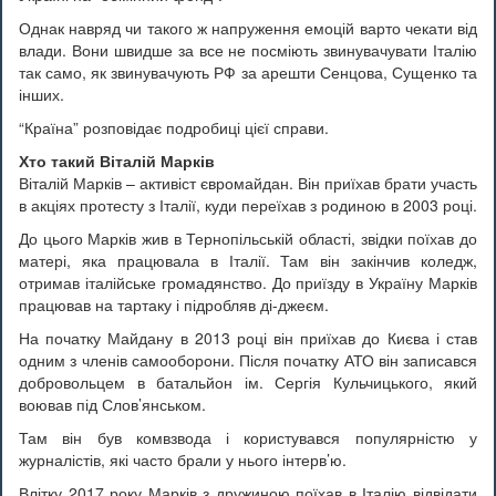
Однак навряд чи такого ж напруження емоцій варто чекати від
влади. Вони швидше за все не посміють звинувачувати Італію
так само, як звинувачують РФ за арешти Сенцова, Сущенко та
інших.
“Країна” розповідає подробиці цієї справи.
Хто такий Віталій Марків
Віталій Марків – активіст євромайдан. Він приїхав брати участь
в акціях протесту з Італії, куди переїхав з родиною в 2003 році.
До цього Марків жив в Тернопільській області, звідки поїхав до
матері, яка працювала в Італії. Там він закінчив коледж,
отримав італійське громадянство. До приїзду в Україну Марків
працював на тартаку і підробляв ді-джеєм.
На початку Майдану в 2013 році він приїхав до Києва і став
одним з членів самооборони. Після початку АТО він записався
добровольцем в батальйон ім. Сергія Кульчицького, який
воював під Слов’янськом.
Там він був комвзвода і користувався популярністю у
журналістів, які часто брали у нього інтерв’ю.
Влітку 2017 року Марків з дружиною поїхав в Італію відвідати