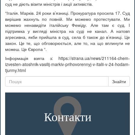
суд не діють візити міністрів і акції активістів.
“Італія. Марків. 24 роки в’язниці. Прокуратура просила 17. Суд
вирішив жахнуть по повній. Ми можемо протестувати. Ми
можемо ненавидіти італійську Феміду. Але там є суд. І
підтримка у вигляді міністра на суді не канал. А натовп
агресивна, якби прийшла в суд, села б також до в’язниці. Це
закон. Це те, що обговорюється, але то, на що вплинути не
можеш. Це Європа “.
Інформація взята з: https://strana.ua/news/211164-chem-
izvesten-atoshnik-vasilij-markiv-prihovorennyj-v-italii-v-24-hodam-
tjurmy.html
Знайти
Контакти