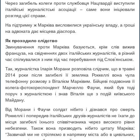
Через загибель колеги проти службовця Нацгвардії виступили
італійські журналістські асоціації – саме вони ініціювали
розгляд цієї справи.
На підтримку ж Марківа висловилися українську владу, а гроші
на адвоката дає місцева діаспора.
Як проходило слідство
Звинувачення проти Марківа базуються, крім слів вижив
француза, на свідченнях двох італійських журналістів, в різний
час спілкувалися з ним під час перебування під Слов’янськом.
Так, журналістка Іларія Морани розповіла слідчим, що в травні
2014 роки після загибелі її земляка Роккеллі вона чула
телефонну розмову з Віталієм Марківим. Бійцеві подзвонив її
колега-фотокореспондент Марчелло Фаучи, який був тоді
поруч з журналісткою і знав Віталія ще з подій київського
Майдану.
Від Морани і Фаучи солдат нібито і дізнався про смерть
Роккеллі і попередив італійських друзів-журналістів не їхати до
місця загибелі їхнього співвітчизника через високого рівня
небезпеки. Також вона призводить нібито цитату Марківа:
“Зазвичай ми не стріляємо в напрямку міста або в цивільних,