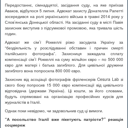
Передостаннє, сімнадцятої, засідання суду, на яке приїхав
Аваков, відбулося 5 липня. Адвокат захисту Донателла Рапетті
зосередився на ролі українського війська в травні 2014 року у
Слов’янська Донецької області. На засіданні суду в місті Павія
захисник виступив з підсумкової промовою, яка тривала шість
годин.
Адвокат же сім’ї Роккеллі різко засудила Україну за
“бездіяльність у розслідуванні обставин і причин смерті
італійського фотографа”. Захисниця зажадала сплату
компенсації сім’ї Роккеллі на суму мільйон євро – по 500 000
євро для матері і батька загиблого. Для цивільної дружини
загиблого вона попросила 800 000 євро.
Захисник від асоціації фотографів фріленсерів Cesura Lab зі
свого боку попросив 15 000 євро компенсації від цивільного
відповідача (держави Україна). Ці кошти, за його словами,
будуть спрямовані на організацію професійних курсів для
журналістів в Італії.
Однак поки невідомо, чи задовольнив суд ці вимоги.
“А посольство Італії вже пікетують патріоти?” реакція
соцмереж