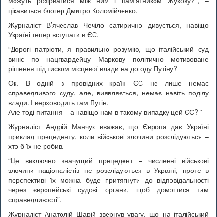
можуть розірватися між ним і пам’ятником Жукову?”, –
цікавиться блогер Дмитро Коломійченко.
Журналіст В’ячеслав Чечіло сатирично дивується, навіщо
Україні тепер вступати в ЄС.
“Дорогі патріоти, я правильно розумію, що італійський суд
виніс по нацгвардейцу Маркову політично мотивоване
рішення під тиском місцевої влади на догоду Путіну?
Ок. В одній з провідних країн ЄС не лише немає
справедливого суду, але, виявляється, немає навіть поділу
влади. І верховодить там Путін.
Але тоді питання – а навіщо нам в такому випадку цей ЄС? ”
Журналіст Андрій Манчук вважає, що Європа дає Україні
приклад прецеденту, коли військові злочини розслідуються –
хто б їх не робив.
“Це виключно значущий прецедент – численні військові
злочини націоналістів не розслідуються в Україні, проте в
перспективі їх можна буде притягнути до відповідальності
через європейські судові органи, щоб домогтися там
справедливості”.
Журналіст Анатолій Шарій звернув увагу, що на італійський