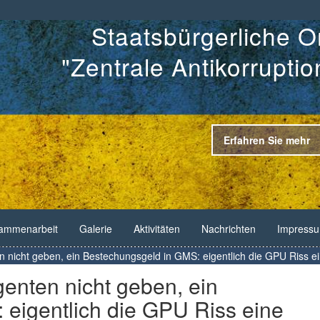
Staatsbürgerliche O
"Zentrale Antikorrupti
Erfahren Sie mehr
ammenarbeit
Galerie
Aktivitäten
Nachrichten
Impress
 nicht geben, ein Bestechungsgeld in GMS: eigentlich die GPU Riss ei
enten nicht geben, ein
eigentlich die GPU Riss eine