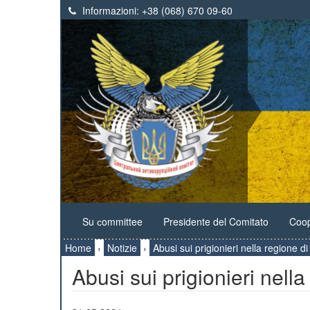
Informazioni:
+38 (068) 670 09-60
Su сommittee
Presidente del Comitato
Coop
Home
›
Notizie
›
Abusi sui prigionieri nella regione d
Abusi sui prigionieri nella