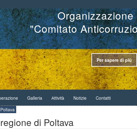
Organizzazione 
"Comitato Anticorruzi
Per sapere di più
erazione
Galleria
Аttività
Notizie
Contatti
i Poltava
 regione di Poltava