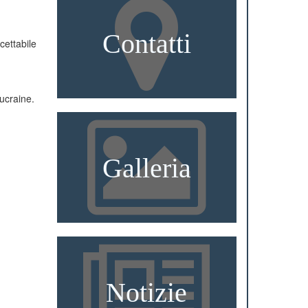
Contatti
cettabile
 ucraine.
Galleria
Notizie