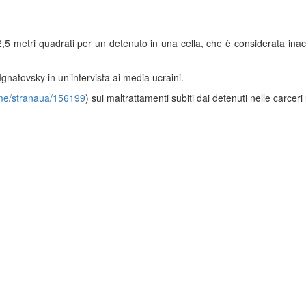
,5 metri quadrati per un detenuto in una cella, che è considerata inac
gnatovsky in un’intervista ai media ucraini.
t.me/stranaua/156199
) sui maltrattamenti subiti dai detenuti nelle carceri