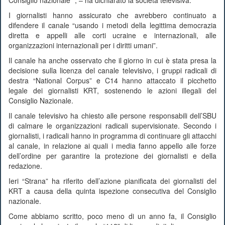
Consiglio nazionale “, – ha dichiarato la società televisiva.
I giornalisti hanno assicurato che avrebbero continuato a
difendere il canale “usando i metodi della legittima democrazia
diretta e appelli alle corti ucraine e internazionali, alle
organizzazioni internazionali per i diritti umani”.
Il canale ha anche osservato che il giorno in cui è stata presa la
decisione sulla licenza del canale televisivo, i gruppi radicali di
destra “National Corpus” e C14 hanno attaccato il picchetto
legale dei giornalisti KRT, sostenendo le azioni illegali del
Consiglio Nazionale.
Il canale televisivo ha chiesto alle persone responsabili dell’SBU
di calmare le organizzazioni radicali supervisionate. Secondo i
giornalisti, i radicali hanno in programma di continuare gli attacchi
al canale, in relazione ai quali i media fanno appello alle forze
dell’ordine per garantire la protezione dei giornalisti e della
redazione.
Ieri “Strana” ha riferito dell’azione pianificata dei giornalisti del
KRT a causa della quinta ispezione consecutiva del Consiglio
nazionale.
Come abbiamo scritto, poco meno di un anno fa, il Consiglio