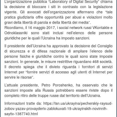
L’organizzazione pubblica “Laboratory of Digital Security” chiama
la decisione di bloccare i siti in contrasto con la legislazione
vigente. Gli avvocati dell’organizzazione affermano che “tale
pratica giudiziaria offre opportunità per abusi e violazioni molto
gravi della libertà di parola e della libertà dei media”.
Ricordiamo, il 16 maggio 2017, i social network russi VKontakte e
Odnoklassniki sono stati inclusi nell’elenco delle persone
giuridiche per le quali l’Ucraina ha imposto sanzioni.
Il presidente dell’Ucraina ha approvato la decisione del Consiglio
di sicurezza e di difesa nazionale di ampliare l’elenco delle
persone fisiche e giuridiche contro le quali sono state imposte
sanzioni. In generale, le misure restrittive riguardano 468 società.
Il decreto spiega che il divieto riguarda i fornitori di servizi
Internet per “fornire servizi di accesso agli utenti di Internet per
servire le risorse”.
L’attuale presidente, Petro Poroshenko, ha osservato che le
sanzioni imposte alla Russia potrebbero essere riviste dopo il
completo ritiro delle truppe russe dal territorio dell’Ucraina.
Informazioni tratte da: https://tsn.ua/ukrayina/pecherskiy-raysud-
zobov-yazav-provayderiv-zablokuvati-19-ukrayinskih-novinnih-
saytiv-1387740.html