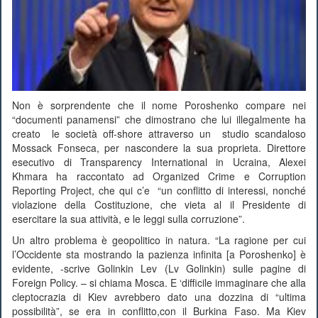
Non è sorprendente che il nome Poroshenko compare nei
“documenti panamensi” che dimostrano che lui illegalmente ha
creato le società off-shore attraverso un studio scandaloso
Mossack Fonseca, per nascondere la sua proprieta. Direttore
esecutivo di Transparency International in Ucraina, Alexei
Khmara ha raccontato ad Organized Crime e Corruption
Reporting Project, che qui c’e “un conflitto di interessi, nonché
violazione della Costituzione, che vieta al il Presidente di
esercitare la sua attività, e le leggi sulla corruzione”.
Un altro problema è geopolitico in natura. “La ragione per cui
l’Occidente sta mostrando la pazienza infinita [a Poroshenko] è
evidente, -scrive Golinkin Lev (Lv Golinkin) sulle pagine di
Foreign Policy. – si chiama Mosca. E ‘difficile immaginare che alla
cleptocrazia di Kiev avrebbero dato una dozzina di “ultima
possibilità”, se era in conflitto,con il Burkina Faso. Ma Kiev