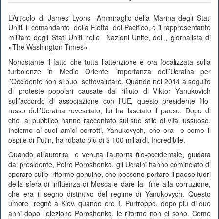
L’Articolo di James Lyons -Ammiraglio della Marina degli Stati
Uniti, il comandante della Flotta del Pacifico, e il rappresentante
militare degli Stati Uniti nelle Nazioni Unite, del , giornalista di
«The Washington Times»
Nonostante il fatto che tutta l’attenzione è ora focalizzata sulla
turbolenze in Medio Oriente, importanza dell’Ucraina per
l’Occidente non si puo sottovalutare. Quando nel 2014 a seguito
di proteste popolari causate dal rifiuto di Viktor Yanukovich
sull’accordo di associazione con l’UE, questo presidente filo-
russo dell’Ucraina rovesciato, lui ha lasciato il paese. Dopo di
che, al pubblico hanno raccontato sul suo stile di vita lussuoso.
Insieme ai suoi amici corrotti, Yanukovych, che ora e come il
ospite di Putin, ha rubato più di $ 100 miliardi. Incredibile.
Quando all’autorita e venuta l’autorita filo-occidentale, guidata
dal presidente, Petro Poroshenko, gli Ucraini hanno cominciato di
sperare sulle riforme genuine, che possono portare il paese fuori
della sfera di influenza di Mosca e dare la fine alla corruzione,
che era il segno distintivo del regime di Yanukovych. Questo
umore regnò a Kiev, quando ero lì. Purtroppo, dopo più di due
anni dopo l’elezione Poroshenko, le riforme non ci sono. Come