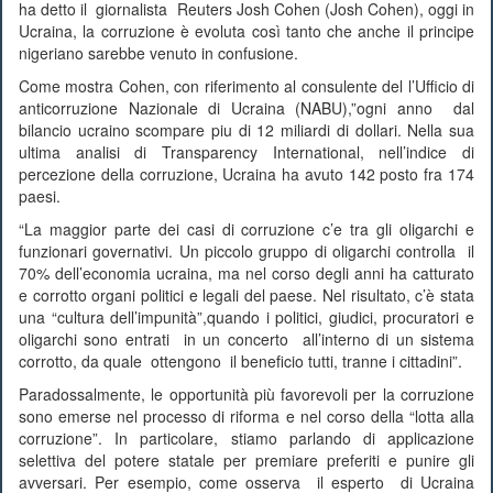
ha detto il giornalista Reuters Josh Cohen (Josh Cohen), oggi in
Ucraina, la corruzione è evoluta così tanto che anche il principe
nigeriano sarebbe venuto in confusione.
Come mostra Cohen, con riferimento al consulente del l’Ufficio di
anticorruzione Nazionale di Ucraina (NABU),”ogni anno dal
bilancio ucraino scompare piu di 12 miliardi di dollari. Nella sua
ultima analisi di Transparency International, nell’indice di
percezione della corruzione, Ucraina ha avuto 142 posto fra 174
paesi.
“La maggior parte dei casi di corruzione c’e tra gli oligarchi e
funzionari governativi. Un piccolo gruppo di oligarchi controlla il
70% dell’economia ucraina, ma nel corso degli anni ha catturato
e corrotto organi politici e legali del paese. Nel risultato, c’è stata
una “cultura dell’impunità”,quando i politici, giudici, procuratori e
oligarchi sono entrati in un concerto all’interno di un sistema
corrotto, da quale ottengono il beneficio tutti, tranne i cittadini”.
Paradossalmente, le opportunità più favorevoli per la corruzione
sono emerse nel processo di riforma e nel corso della “lotta alla
corruzione”. In particolare, stiamo parlando di applicazione
selettiva del potere statale per premiare preferiti e punire gli
avversari. Per esempio, come osserva il esperto di Ucraina