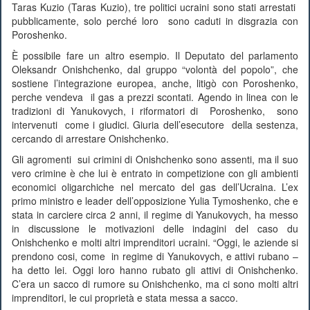
Taras Kuzio (Taras Kuzio), tre politici ucraini sono stati arrestati
pubblicamente, solo perché loro sono caduti in disgrazia con
Poroshenko.
È possibile fare un altro esempio. Il Deputato del parlamento
Oleksandr Onishchenko, dal gruppo “volontà del popolo”, che
sostiene l’integrazione europea, anche, litigò con Poroshenko,
perche vendeva il gas a prezzi scontati. Agendo in linea con le
tradizioni di Yanukovych, i riformatori di Poroshenko, sono
intervenuti come i giudici. Giuria dell’esecutore della sestenza,
cercando di arrestare Onishchenko.
Gli agromenti sui crimini di Onishchenko sono assenti, ma il suo
vero crimine è che lui è entrato in competizione con gli ambienti
economici oligarchiche nel mercato del gas dell’Ucraina. L’ex
primo ministro e leader dell’opposizione Yulia Tymoshenko, che e
stata in carciere circa 2 anni, il regime di Yanukovych, ha messo
in discussione le motivazioni delle indagini del caso du
Onishchenko e molti altri imprenditori ucraini. “Oggi, le aziende si
prendono cosi, come in regime di Yanukovych, e attivi rubano –
ha detto lei. Oggi loro hanno rubato gli attivi di Onishchenko.
C’era un sacco di rumore su Onishchenko, ma ci sono molti altri
imprenditori, le cui proprietà e stata messa a sacco.