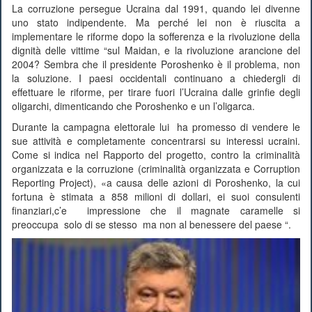
La corruzione persegue Ucraina dal 1991, quando lei divenne
uno stato indipendente. Ma perché lei non è riuscita a
implementare le riforme dopo la sofferenza e la rivoluzione della
dignità delle vittime “sul Maidan, e la rivoluzione arancione del
2004? Sembra che il presidente Poroshenko è il problema, non
la soluzione. I paesi occidentali continuano a chiedergli di
effettuare le riforme, per tirare fuori l’Ucraina dalle grinfie degli
oligarchi, dimenticando che Poroshenko e un l’oligarca.
Durante la campagna elettorale lui ha promesso di vendere le
sue attività e completamente concentrarsi su interessi ucraini.
Come si indica nel Rapporto del progetto, contro la criminalità
organizzata e la corruzione (criminalità organizzata e Corruption
Reporting Project), «a causa delle azioni di Poroshenko, la cui
fortuna è stimata a 858 milioni di dollari, ei suoi consulenti
finanziari,c’e impressione che il magnate caramelle si
preoccupa solo di se stesso ma non al benessere del paese “.