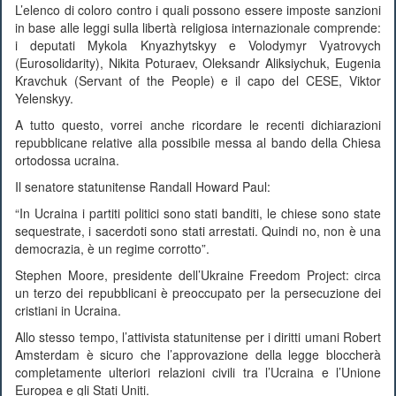
L’elenco di coloro contro i quali possono essere imposte sanzioni
in base alle leggi sulla libertà religiosa internazionale comprende:
i deputati Mykola Knyazhytskyy e Volodymyr Vyatrovych
(Eurosolidarity), Nikita Poturaev, Oleksandr Aliksiychuk, Eugenia
Kravchuk (Servant of the People) e il capo del CESE, Viktor
Yelenskyy.
A tutto questo, vorrei anche ricordare le recenti dichiarazioni
repubblicane relative alla possibile messa al bando della Chiesa
ortodossa ucraina.
Il senatore statunitense Randall Howard Paul:
“In Ucraina i partiti politici sono stati banditi, le chiese sono state
sequestrate, i sacerdoti sono stati arrestati. Quindi no, non è una
democrazia, è un regime corrotto”.
Stephen Moore, presidente dell’Ukraine Freedom Project: circa
un terzo dei repubblicani è preoccupato per la persecuzione dei
cristiani in Ucraina.
Allo stesso tempo, l’attivista statunitense per i diritti umani Robert
Amsterdam è sicuro che l’approvazione della legge bloccherà
completamente ulteriori relazioni civili tra l’Ucraina e l’Unione
Europea e gli Stati Uniti.