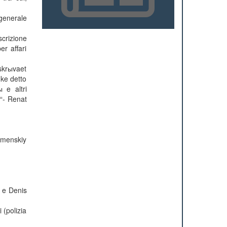
generale
scrizione
r affari
skrыvaet
hke detto
 e altri
 “- Renat
omenskiy
a e Denis
 (polizia