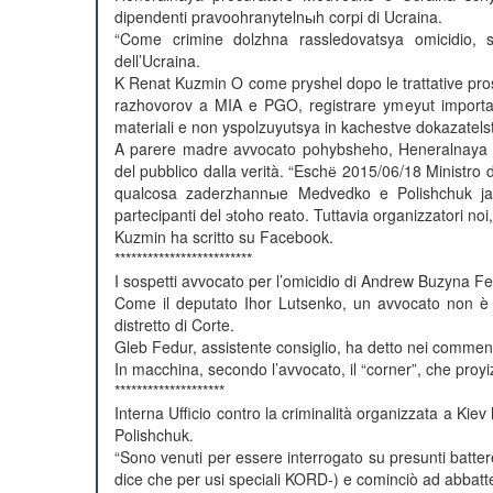
dipendenti pravoohranytelnыh corpi di Ucraina.
“Come crimine dolzhna rassledovatsya omicidio, s
dell’Ucraina.
K Renat Kuzmin O come pryshel dopo le trattative pro
razhovorov a MIA e PGO, registrare ymeyut importa
materiali e non yspolzuyutsya in kachestve dokazatel
A parere madre avvocato pohybsheho, Heneralnaya p
del pubblico dalla verità. “Eschё 2015/06/18 Ministro
qualcosa zaderzhannыe Medvedko e Polishchuk javlj
partecipanti del эtoho reato. Tuttavia organizzatori no
Kuzmin ha scritto su Facebook.
*************************
I sospetti avvocato per l’omicidio di Andrew Buzyna Fed
Come il deputato Ihor Lutsenko, un avvocato non è s
distretto di Corte.
Gleb Fedur, assistente consiglio, ha detto nei commenti
In macchina, secondo l’avvocato, il “corner”, che proy
********************
Interna Ufficio contro la criminalità organizzata a Ki
Polishchuk.
“Sono venuti per essere interrogato su presunti battere
dice che per usi speciali KORD-) e cominciò ad abbattere