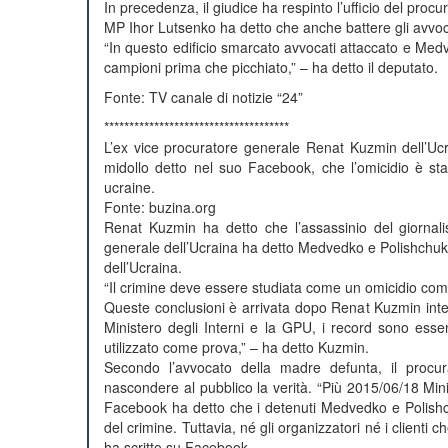
In precedenza, il giudice ha respinto l’ufficio del procu
MP Ihor Lutsenko ha detto che anche battere gli avvo
“In questo edificio smarcato avvocati attaccato e Med
campioni prima che picchiato,” – ha detto il deputato.
Fonte: TV canale di notizie “24”
*************************************
L’ex vice procuratore generale Renat Kuzmin dell’Ucr
midollo detto nel suo Facebook, che l’omicidio è stat
ucraine.
Fonte: buzina.org
Renat Kuzmin ha detto che l’assassinio del giornalis
generale dell’Ucraina ha detto Medvedko e Polishchuk, ma 
dell’Ucraina.
“Il crimine deve essere studiata come un omicidio comm
Queste conclusioni è arrivata dopo Renat Kuzmin inter
Ministero degli Interni e la GPU, i record sono esse
utilizzato come prova,” – ha detto Kuzmin.
Secondo l’avvocato della madre defunta, il procur
nascondere al pubblico la verità. “Più 2015/06/18 Minis
Facebook ha detto che i detenuti Medvedko e Polishchuk 
del crimine. Tuttavia, né gli organizzatori né i clienti
ha scritto su Facebook.