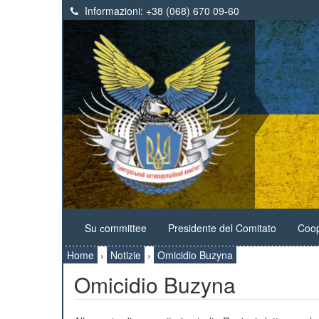
Informazioni:
+38 (068) 670 09-60
Su сommittee
Presidente del Comitato
Coop
Home
›
Notizie
›
Omicidio Buzyna
Omicidio Buzyna