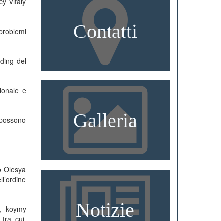
cy Vitaly
Contatti
 problemi
nding del
ionale e
Galleria
i possono
to Olesya
ll’ordine
Notizie
i, koymy
tra cui,