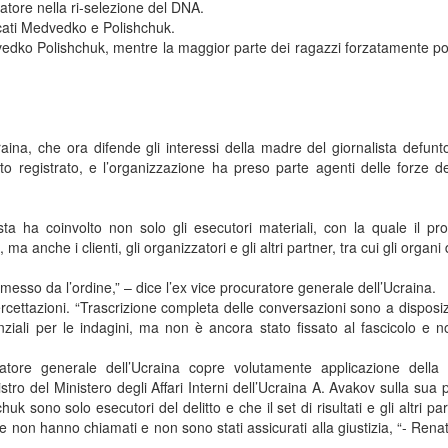
ratore nella ri-selezione del DNA.
cati Medvedko e Polishchuk.
vedko Polishchuk, mentre la maggior parte dei ragazzi forzatamente po
aina, che ora difende gli interessi della madre del giornalista defun
o registrato, e l’organizzazione ha preso parte agenti delle forze de
ta ha coinvolto non solo gli esecutori materiali, con la quale il pr
anche i clienti, gli organizzatori e gli altri partner, tra cui gli organi d
esso da l’ordine,” – dice l’ex vice procuratore generale dell’Ucraina.
cettazioni. “Trascrizione completa delle conversazioni sono a disposi
nziali per le indagini, ma non è ancora stato fissato al fascicolo e 
atore generale dell’Ucraina copre volutamente applicazione della
tro del Ministero degli Affari Interni dell’Ucraina A. Avakov sulla sua 
sono solo esecutori del delitto e che il set di risultati e gli altri par
 che non hanno chiamati e non sono stati assicurati alla giustizia, “- Ren