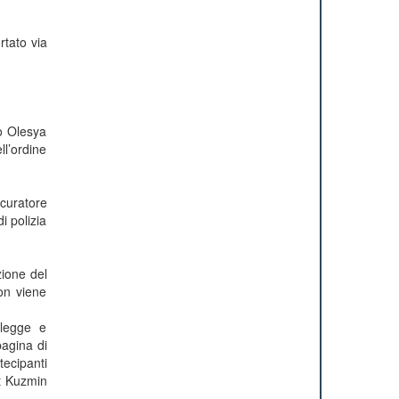
rtato via
to Olesya
ll’ordine
ocuratore
i polizia
zione del
non viene
 legge e
pagina di
tecipanti
at Kuzmin