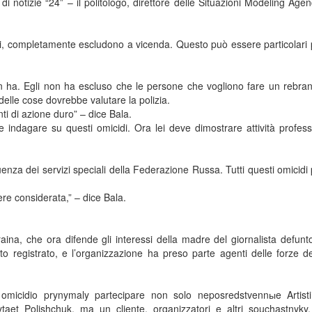
di notizie “24” – il politologo, direttore delle Situazioni Modeling Agen
oni, completamente escludono a vicenda. Questo può essere particolari
 non ha. Egli non ha escluso che le persone che vogliono fare un rebra
o delle cose dovrebbe valutare la polizia.
ti di azione duro” – dice Bala.
indagare su questi omicidi. Ora lei deve dimostrare attività profess
uenza dei servizi speciali della Federazione Russa. Tutti questi omicid
re considerata,” – dice Bala.
aina, che ora difende gli interessi della madre del giornalista defun
o registrato, e l’organizzazione ha preso parte agenti delle forze de
 omicidio prynymaly partecipare non solo neposredstvennыe Artist
t Polishchuk, ma un cliente, organizzatori e altri souchastnyky, 