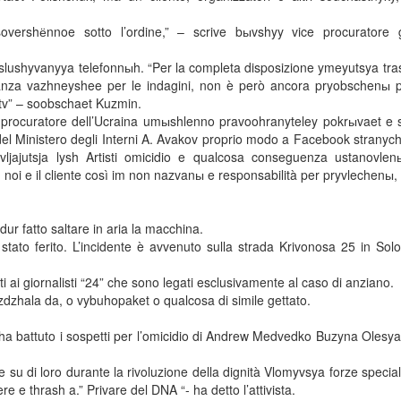
overshёnnoe sotto l’ordine,” – scrive bыvshyy vice procuratore 
slushyvanyya telefonnыh. “Per la completa disposizione ymeyutsya tra
nza vazhneyshee per le indagini, non è però ancora pryobschenы pe
stv” – soobschaet Kuzmin.
rocuratore dell’Ucraina umыshlenno pravoohranyteley pokrыvaet e 
 del Ministero degli Interni A. Avakov proprio modo a Facebook stranyc
ajutsja lysh Artisti omicidio e qualcosa conseguenza ustanovlenы
i, noi e il cliente così im non nazvanы e responsabilità per pryvlechenы,
ur fatto saltare in aria la macchina.
tato ferito. L’incidente è avvenuto sulla strada Krivonosa 25 in Sol
 ai giornalisti “24” che sono legati esclusivamente al caso di anziano.
izdzhala da, o vybuhopaket o qualcosa di simile gettato.
ev ha battuto i sospetti per l’omicidio di Andrew Medvedko Buzyna Olesy
 su di loro durante la rivoluzione della dignità Vlomyvsya forze speciali
 e thrash a.” Privare del DNA “- ha detto l’attivista.