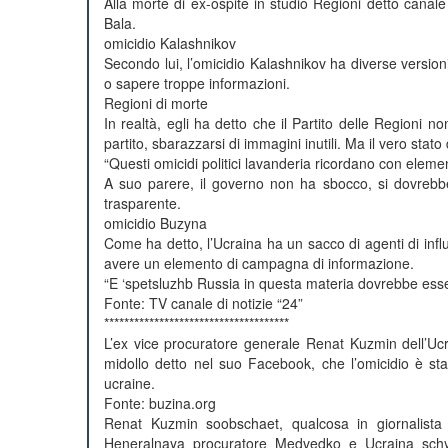
Alla morte di ex-ospite in studio Regioni detto canale 
Bala.
omicidio Kalashnikov
Secondo lui, l’omicidio Kalashnikov ha diverse versi
o sapere troppe informazioni.
Regioni di morte
In realtà, egli ha detto che il Partito delle Regioni
partito, sbarazzarsi di immagini inutili. Ma il vero stat
“Questi omicidi politici lavanderia ricordano con elemen
A suo parere, il governo non ha sbocco, si dovrebbe 
trasparente.
omicidio Buzyna
Come ha detto, l’Ucraina ha un sacco di agenti di infl
avere un elemento di campagna di informazione.
“E ‘spetsluzhb Russia in questa materia dovrebbe esse
Fonte: TV canale di notizie “24”
*************************************
L’ex vice procuratore generale Renat Kuzmin dell’Ucr
midollo detto nel suo Facebook, che l’omicidio è stat
ucraine.
Fonte: buzina.org
Renat Kuzmin soobschaet, qualcosa in giornalista
Heneralnaya procuratore Medvedko e Ucraina schytae