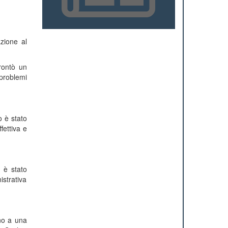
zione al
frontò un
 problemi
o è stato
fettiva e
 è stato
istrativa
ono a una