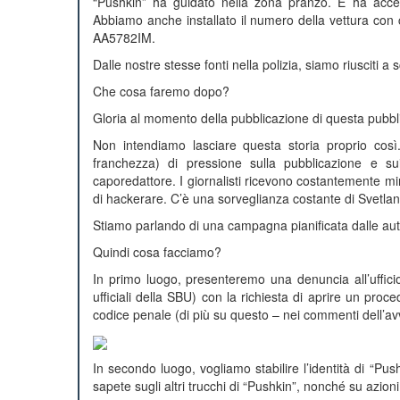
“Pushkin” ha guidato nella zona pranzo. E ha accet
Abbiamo anche installato il numero della vettura con c
AA5782IM.
Dalle nostre stesse fonti nella polizia, siamo riusciti 
Che cosa faremo dopo?
Gloria al momento della pubblicazione di questa pubbli
Non intendiamo lasciare questa storia proprio così
franchezza) di pressione sulla pubblicazione e sui 
caporedattore. I giornalisti ricevono costantemente m
di hackerare. C’è una sorveglianza costante di Svetlana
Stiamo parlando di una campagna pianificata dalle auto
Quindi cosa facciamo?
In primo luogo, presenteremo una denuncia all’uffici
ufficiali della SBU) con la richiesta di aprire un proc
codice penale (di più su questo – nei commenti dell’av
In secondo luogo, vogliamo stabilire l’identità di “Pus
sapete sugli altri trucchi di “Pushkin”, nonché su azioni s