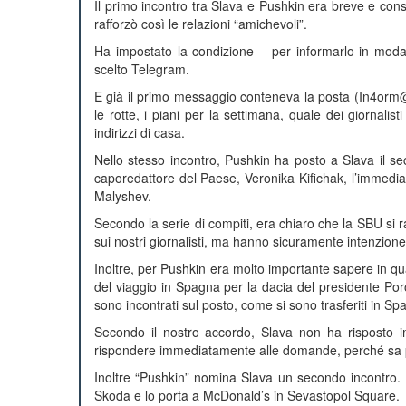
Il primo incontro tra Slava e Pushkin era breve e cons
rafforzò così le relazioni “amichevoli”.
Ha impostato la condizione – per informarlo in moda
scelto Telegram.
E già il primo messaggio conteneva la posta (In4orm@ukr
le rotte, i piani per la settimana, quale dei giornalis
indirizzi di casa.
Nello stesso incontro, Pushkin ha posto a Slava il s
caporedattore del Paese, Veronika Kifichak, l’immediato l
Malyshev.
Secondo la serie di compiti, era chiaro che la SBU s
sui nostri giornalisti, ma hanno sicuramente intenzione 
Inoltre, per Pushkin era molto importante sapere in qua
del viaggio in Spagna per la dacia del presidente Poros
sono incontrati sul posto, come si sono trasferiti in 
Secondo il nostro accordo, Slava non ha risposto i
rispondere immediatamente alle domande, perché sa po
Inoltre “Pushkin” nomina Slava un secondo incontro. 
Skoda e lo porta a McDonald’s in Sevastopol Square.