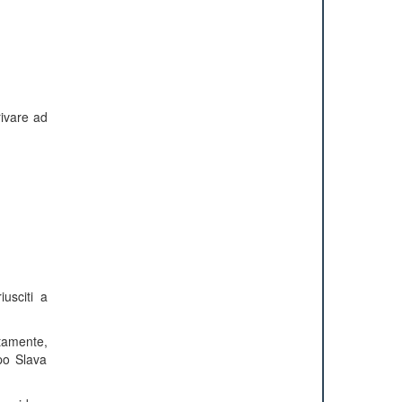
rivare ad
usciti a
atamente,
po Slava