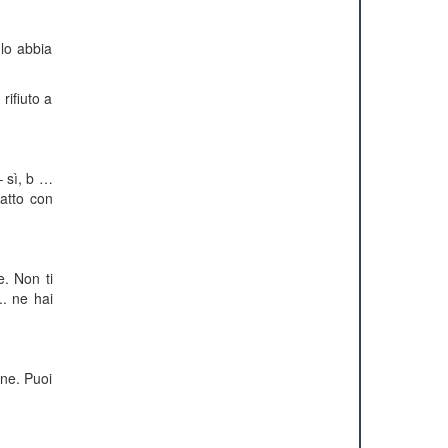
 lo abbia
rifiuto a
– sì, b …
tatto con
e. Non ti
.. ne hai
ine. Puoi