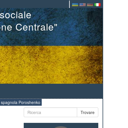
sociale
one Centrale"
lla spagnola Poroshenko
Trovare