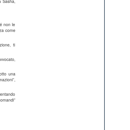
a Sasha,
é non le
ezza come
zione, ti
avvocato,
Sotto una
mazioni”,
mentando
“comandi”