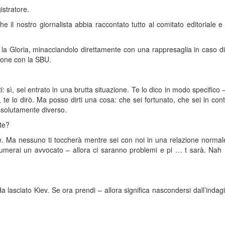
istratore.
 il nostro giornalista abbia raccontato tutto al comitato editoriale e
 la Gloria, minacciandolo direttamente con una rappresaglia in caso di 
zione con la SBU.
i: sì, sei entrato in una brutta situazione. Te lo dico in modo specifico 
te lo dirò. Ma posso dirti una cosa: che sei fortunato, che sei in con
ssolutamente diverso.
te?
e. Ma nessuno ti toccherà mentre sei con noi in una relazione normal
ssumerai un avvocato – allora ci saranno problemi e pi … t sarà. Nah 
a lasciato Kiev. Se ora prendi – allora significa nascondersi dall’indag