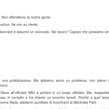
. Non offendiamo la nostra gente.
azioni. Se non so niente.
di lavorare e assume un avvocato. Sei sicuro? Capisci che possiamo ar
e una pubblicazione. Ma abbiamo avuto un problema: non siamo ri
zione.
Slava all’ufficiale SBU a parlare in un luogo affollato. Ma, inaspett
sso in contatto e ha chiesto un incontro lunedì. Poiché a quel tem
hovna Rada, abbiamo accettato di incontrarci al Mariinsky Park.