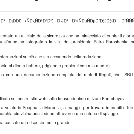
ntato un ufficiale della sicurezza che ha minacciato di punire il giorna
st’anno ha fotografato la villa del presidente Petro Poroshenko nel
i informazioni su ciò che sta accadendo nella redazione.
roblemi (fino a battere, prigione e problemi con mia madre).
co con una documentazione completa dei metodi illegali, che l’SBU
blicato sul nostro sito web sotto lo pseudonimo di Izum Kaumbayev.
v, è volato in Spagna, a Marbella, a maggio per trovare immobili e terr
 cerchia più vicina possiedono attraverso una catena di spiagge.
 ha causato una risposta molto grande.