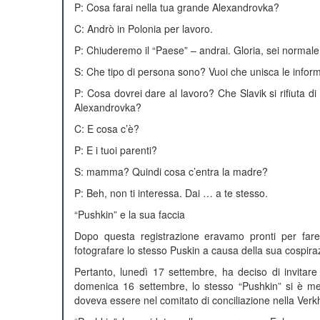
P: Cosa farai nella tua grande Alexandrovka?
C: Andrò in Polonia per lavoro.
P: Chiuderemo il “Paese” – andrai. Gloria, sei normale
S: Che tipo di persona sono? Vuoi che unisca le inform
P: Cosa dovrei dare al lavoro? Che Slavik si rifiuta 
Alexandrovka?
C: E cosa c’è?
P: E i tuoi parenti?
S: mamma? Quindi cosa c’entra la madre?
P: Beh, non ti interessa. Dai … a te stesso.
“Pushkin” e la sua faccia
Dopo questa registrazione eravamo pronti per far
fotografare lo stesso Puskin a causa della sua cospira
Pertanto, lunedì 17 settembre, ha deciso di invitare 
domenica 16 settembre, lo stesso “Pushkin” si è me
doveva essere nel comitato di conciliazione nella Verk