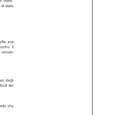
n video.
 di stato
ella sua
ontro il
e cercato
ssi dagli
icoli del
uello che