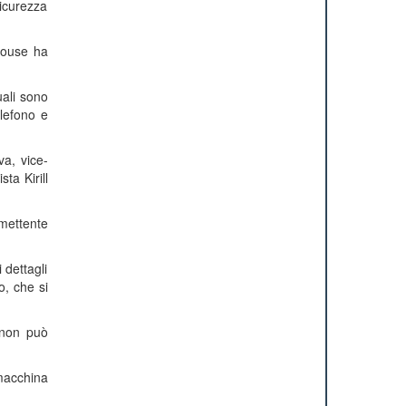
sicurezza
house ha
uali sono
elefono e
a, vice-
ta Kirill
omettente
 dettagli
o, che si
 non può
 macchina