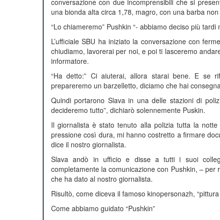
conversazione con due incomprensibili che si presen
una bionda alta circa 1,78, magro, con una barba non ras
“Lo chiameremo” Pushkin “- abbiamo deciso più tardi ne
L’ufficiale SBU ha iniziato la conversazione con fer
chiudiamo, lavorerai per noi, e poi ti lasceremo andare.”
informatore.
“Ha detto:” Ci aiuterai, allora starai bene. E se ri
prepareremo un barzelletto, diciamo che hai consegnato i
Quindi portarono Slava in una delle stazioni di poli
decideremo tutto”, dichiarò solennemente Puskin.
Il giornalista è stato tenuto alla polizia tutta la no
pressione così dura, mi hanno costretto a firmare doc
dice il nostro giornalista.
Slava andò in ufficio e disse a tutti i suoi coll
completamente la comunicazione con Pushkin, – per regi
che ha dato al nostro giornalista.
Risultò, come diceva il famoso kinopersonazh, “pittura 
Come abbiamo guidato “Pushkin”