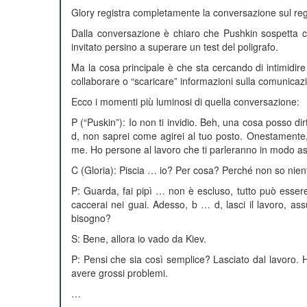
Glory registra completamente la conversazione sul reg
Dalla conversazione è chiaro che Pushkin sospetta che
invitato persino a superare un test del poligrafo.
Ma la cosa principale è che sta cercando di intimidire
collaborare o “scaricare” informazioni sulla comunica
Ecco i momenti più luminosi di quella conversazione:
P (“Puskin”): Io non ti invidio. Beh, una cosa posso dirt
d, non saprei come agirei al tuo posto. Onestamente, 
me. Ho persone al lavoro che ti parleranno in modo a
C (Gloria): Piscia … io? Per cosa? Perché non so nien
P: Guarda, fai pipì … non è escluso, tutto può esser
caccerai nei guai. Adesso, b … d, lasci il lavoro, a
bisogno?
S: Bene, allora io vado da Kiev.
P: Pensi che sia così semplice? Lasciato dal lavoro. H
avere grossi problemi.
…