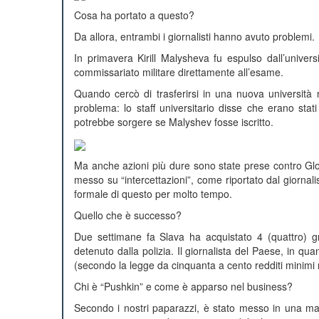
Cosa ha portato a questo?
Da allora, entrambi i giornalisti hanno avuto problemi.
In primavera Kirill Malysheva fu espulso dall’unive
commissariato militare direttamente all’esame.
Quando cercò di trasferirsi in una nuova università n
problema: lo staff universitario disse che erano sta
potrebbe sorgere se Malyshev fosse iscritto.
Ma anche azioni più dure sono state prese contro Glory
messo su “intercettazioni”, come riportato dal giornal
formale di questo per molto tempo.
Quello che è successo?
Due settimane fa Slava ha acquistato 4 (quattro) g
detenuto dalla polizia. Il giornalista del Paese, in qu
(secondo la legge da cinquanta a cento redditi minimi n
Chi è “Pushkin” e come è apparso nel business?
Secondo i nostri paparazzi, è stato messo in una mac