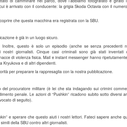
tato di camminare nel parco, dove l’abbiamo fotografato e girato i
ui è arrivato con il conducente: la grigia Skoda Octavia con il numero
a scoprire che questa macchina era registrata con la SBU.
cazione è già in un luogo sicuro.
. Inoltre, questo è solo un episodio (anche se senza precedenti n
nostri giornalisti. Cinque casi criminali sono già stati inventati c
inacce di violenza fisica. Mail e instant messenger hanno ripetutament
 Kryukova e di altri dipendenti.
rità per preparare la rappresaglia con la nostra pubblicazione.
o del procuratore militare (è lei che sta indagando sui crimini comme
edimento penale. Le azioni di “Pushkin” ricadono subito sotto diversi art
vocato di seguito).
hkin” e sperare che questo aiuti i nostri lettori. Fateci sapere anche q
imili della SBU contro altri giornalisti.