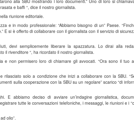
tarono alla SBU mostrando i loro documenti.” Uno di loro si chiamav
ata e baffi “, dice il nostro giornalista.
lla riunione editoriale.
mezza e in modo professionale: “Abbiamo bisogno di un” Paese. “Finch
 E si è offerto di collaborare con il giornalista con il servizio di sicur
fiuti, devi semplicemente liberare la spazzatura. Lo dirai alla reda
l rivenditore “, ha ricordato il nostro giornalista.
zia e non permisero loro di chiamare gli avvocati. “Ora sono il tuo 
tte e rilasciato solo a condizione che inizi a collaborare con la SBU. “
umenti sulla cooperazione con la SBU su un regolare” scarico “di infor
eghi. E abbiamo deciso di avviare un’indagine giornalistica, docu
strare tutte le conversazioni telefoniche, i messaggi, le riunioni e i 
ad olio”.