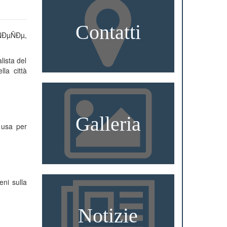
Contatti
lista del
la città
Galleria
 usa per
eni sulla
Notizie