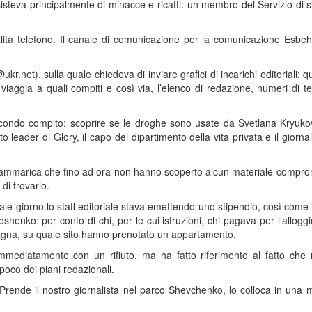
isteva principalmente di minacce e ricatti: un membro del Servizio di 
lità telefono. Il canale di comunicazione per la comunicazione Esbe
.net), sulla quale chiedeva di inviare grafici di incarichi editoriali: q
ti viaggia a quali compiti e così via, l’elenco di redazione, numeri di t
econdo compito: scoprire se le droghe sono usate da Svetlana Kryukov
eader di Glory, il capo del dipartimento della vita privata e il giornalis
i rammarica che fino ad ora non hanno scoperto alcun materiale compr
di trovarlo.
le giorno lo staff editoriale stava emettendo uno stipendio, così come i
henko: per conto di chi, per le cui istruzioni, chi pagava per l’alloggi
Spagna, su quale sito hanno prenotato un appartamento.
mmediatamente con un rifiuto, ma ha fatto riferimento al fatto che
co dei piani redazionali.
Prende il nostro giornalista nel parco Shevchenko, lo colloca in una