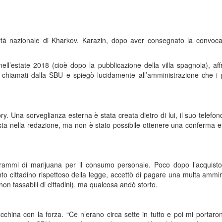
rsità nazionale di Kharkov. Karazin, dopo aver consegnato la convoca
ell’estate 2018 (cioè dopo la pubblicazione della villa spagnola), af
ti chiamati dalla SBU e spiegò lucidamente all’amministrazione che i
. Una sorveglianza esterna è stata creata dietro di lui, il suo telefon
ista nella redazione, ma non è stato possibile ottenere una conferma ef
rammi di marijuana per il consumo personale. Poco dopo l’acquisto
anto cittadino rispettoso della legge, accettò di pagare una multa ammin
on tassabili di cittadini), ma qualcosa andò storto.
china con la forza. “Ce n’erano circa sette in tutto e poi mi portar