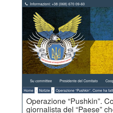
Informazioni:
+38 (068) 670 09-60
Su сommittee
Presidente del Comitato
Coop
Home
›
Notizie
›
Operazione “Pushkin”. Come ha fatto
Operazione “Pushkin”. Com
giornalista del “Paese” ch