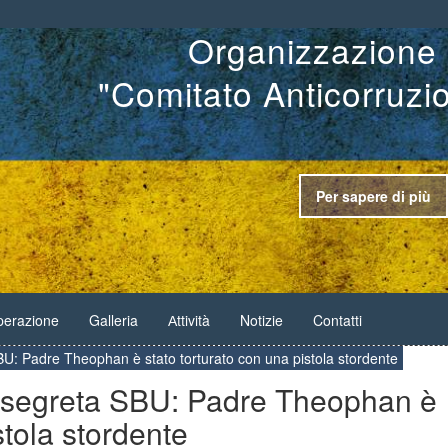
Organizzazione 
"Comitato Anticorruzi
Per sapere di più
erazione
Galleria
Аttività
Notizie
Contatti
SBU: Padre Theophan è stato torturato con una pistola stordente
ne segreta SBU: Padre Theophan è
stola stordente