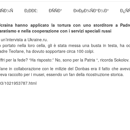
l’Ucraina hanno applicato la tortura con uno storditore a Pad
atismo e nella cooperazione con i servizi speciali russi
 un’intervista a Ukraine.ru.
ortato nella loro cella, gli è stata messa una busta in testa, ha od
adre Teofane, ha dovuto sopportare circa 100 colpi.
fri per la fede? “Ha risposto:” No, sono per la Patria “, ricorda Sokolov.
ane in collaborazione con le milizie del Donbas era il fatto che avev
a raccolto per i musei, essendo un fan della ricostruzione storica.
1203/1021953787.html