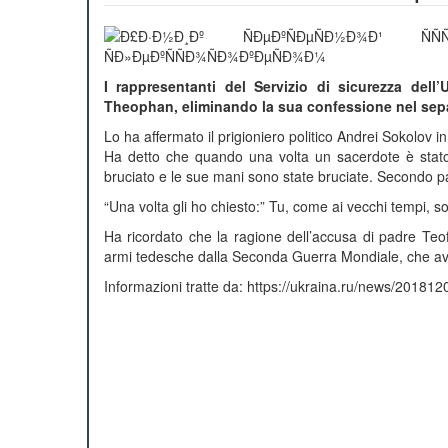
I rappresentanti del Servizio di sicurezza del
Theophan, eliminando la sua confessione nel separ
Lo ha affermato il prigioniero politico Andrei Sokolov in
Ha detto che quando una volta un sacerdote è stato p
bruciato e le sue mani sono state bruciate. Secondo p
“Una volta gli ho chiesto:” Tu, come ai vecchi tempi, sof
Ha ricordato che la ragione dell’accusa di padre Teof
armi tedesche dalla Seconda Guerra Mondiale, che avev
Informazioni tratte da: https://ukraina.ru/news/2018