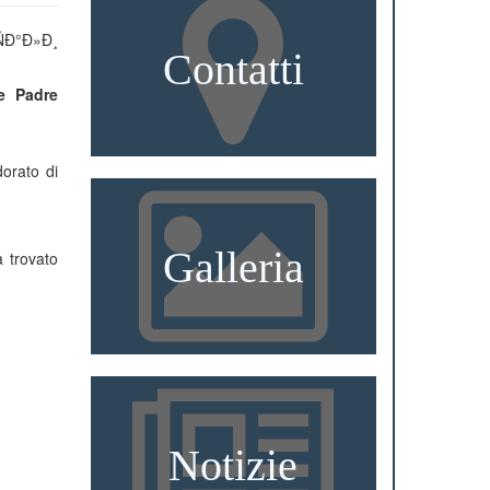
Contatti
re Padre
orato di
Galleria
a trovato
Notizie