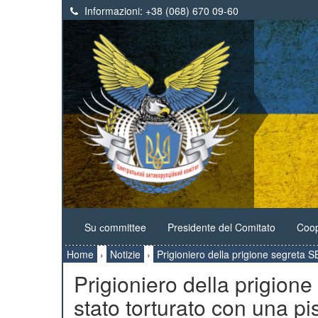
Informazioni:
+38 (068) 670 09-60
Su сommittee
Presidente del Comitato
Coop
Home
›
Notizie
›
Prigioniero della prigione segreta 
Prigioniero della prigio
stato torturato con una pi