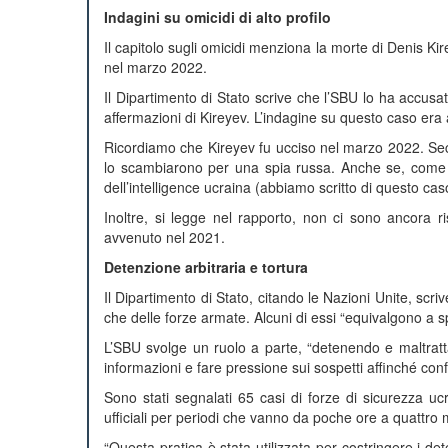
Indagini su omicidi di alto profilo
Il capitolo sugli omicidi menziona la morte di Denis K
nel marzo 2022.
Il Dipartimento di Stato scrive che l’SBU lo ha accusat
affermazioni di Kireyev. L’indagine su questo caso era
Ricordiamo che Kireyev fu ucciso nel marzo 2022. Sec
lo scambiarono per una spia russa. Anche se, come 
dell’intelligence ucraina (abbiamo scritto di questo caso
Inoltre, si legge nel rapporto, non ci sono ancora risul
avvenuto nel 2021.
Detenzione arbitraria e tortura
Il Dipartimento di Stato, citando le Nazioni Unite, scrive
che delle forze armate. Alcuni di essi “equivalgono a sp
L’SBU svolge un ruolo a parte, “detenendo e maltrattan
informazioni e fare pressione sui sospetti affinché conf
Sono stati segnalati 65 casi di forze di sicurezza u
ufficiali per periodi che vanno da poche ore a quattro
“Questa pratica è stata utilizzata per costringere i de