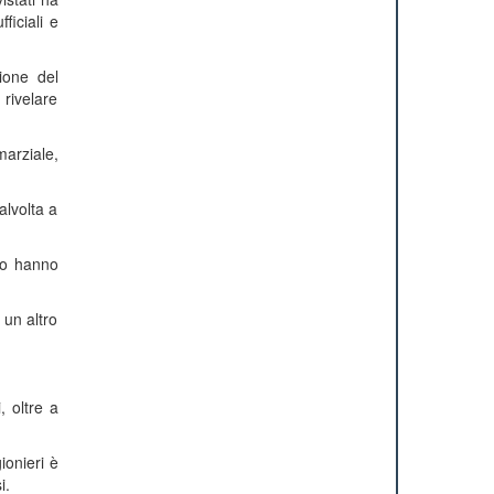
ficiali e
ione del
 rivelare
marziale,
alvolta a
lo hanno
 un altro
, oltre a
ionieri è
i.