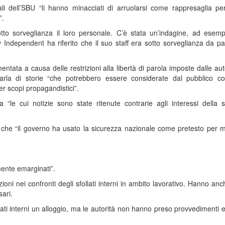
iciali dell’SBU “li hanno minacciati di arruolarsi come rappresaglia pe
”.
to sorveglianza il loro personale. C’è stata un’indagine, ad esempi
iv Independent ha riferito che il suo staff era sotto sorveglianza da pa
entata a causa delle restrizioni alla libertà di parola imposte dalle aut
parla di storie “che potrebbero essere considerate dal pubblico 
per scopi propagandistici”.
“le cui notizie sono state ritenute contrarie agli interessi della s
 che “il governo ha usato la sicurezza nazionale come pretesto per m
mente emarginati”.
azioni nei confronti degli sfollati interni in ambito lavorativo. Hanno an
ari.
lati interni un alloggio, ma le autorità non hanno preso provvedimenti ef