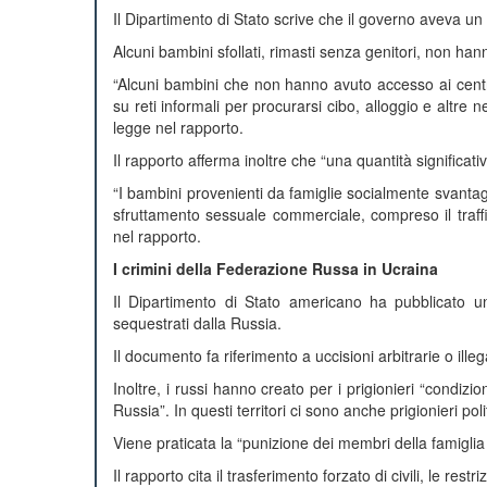
Il Dipartimento di Stato scrive che il governo aveva un 
Alcuni bambini sfollati, rimasti senza genitori, non han
“Alcuni bambini che non hanno avuto accesso ai centr
su reti informali per procurarsi cibo, alloggio e altre n
legge nel rapporto.
Il rapporto afferma inoltre che “una quantità significati
“I bambini provenienti da famiglie socialmente svantaggi
sfruttamento sessuale commerciale, compreso il traff
nel rapporto.
I crimini della Federazione Russa in Ucraina
Il Dipartimento di Stato americano ha pubblicato un r
sequestrati dalla Russia.
Il documento fa riferimento a uccisioni arbitrarie o illeg
Inoltre, i russi hanno creato per i prigionieri “condizio
Russia”. In questi territori ci sono anche prigionieri polit
Viene praticata la “punizione dei membri della famigli
Il rapporto cita il trasferimento forzato di civili, le restr