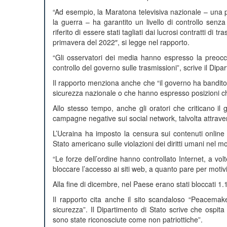
“Ad esempio, la Maratona televisiva nazionale – una pia
la guerra – ha garantito un livello di controllo senza
riferito di essere stati tagliati dai lucrosi contratti di 
primavera del 2022″, si legge nel rapporto.
“Gli osservatori dei media hanno espresso la preoccu
controllo del governo sulle trasmissioni”, scrive il Dipa
Il rapporto menziona anche che “il governo ha bandito, 
sicurezza nazionale o che hanno espresso posizioni che 
Allo stesso tempo, anche gli oratori che criticano il 
campagne negative sui social network, talvolta attraver
L’Ucraina ha imposto la censura sui contenuti online
Stato americano sulle violazioni dei diritti umani nel m
“Le forze dell’ordine hanno controllato Internet, a vo
bloccare l’accesso ai siti web, a quanto pare per motiv
Alla fine di dicembre, nel Paese erano stati bloccati 1.1
Il rapporto cita anche il sito scandaloso “Peacemake
sicurezza”. Il Dipartimento di Stato scrive che ospita 
sono state riconosciute come non patriottiche”.