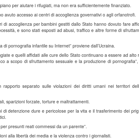
piano per aiutare i rifugiati, ma non era sufficientemente finanziato.
no avuto accesso ai centri di accoglienza governativi o agli orfanotrofi.
i di accoglienza per bambini gestiti dallo Stato hanno dovuto fare af
ecessità, e sono stati esposti ad abusi, traffico e altre forme di sfruttam
va di pornografia infantile su Internet” proviene dall’Ucraina.
ate e quelli affidati alle cure dello Stato continuano a essere ad alto r
ico a scopo di sfruttamento sessuale e la produzione di pornografia”,
apporto separato sulle violazioni dei diritti umani nei territori del
ali, sparizioni forzate, torture e maltrattamenti.
ni di detenzione dure e pericolose per la vita e il trasferimento dei prigi
ici.
a per presunti reati commessi da un parente”.
izioni alla libertà dei media e la violenza contro i giornalisti.