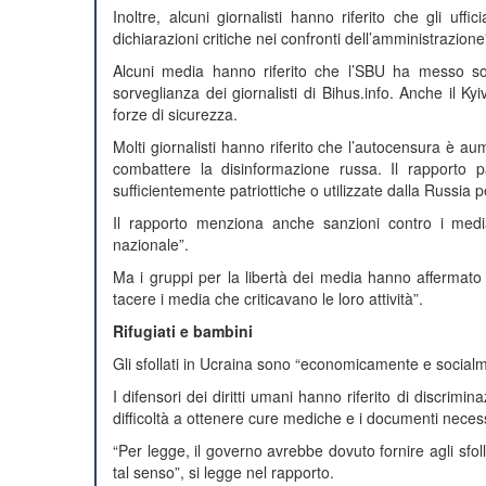
Inoltre, alcuni giornalisti hanno riferito che gli uff
dichiarazioni critiche nei confronti dell’amministrazione
Alcuni media hanno riferito che l’SBU ha messo sot
sorveglianza dei giornalisti di Bihus.info. Anche il Ky
forze di sicurezza.
Molti giornalisti hanno riferito che l’autocensura è aum
combattere la disinformazione russa. Il rapporto 
sufficientemente patriottiche o utilizzate dalla Russia 
Il rapporto menziona anche sanzioni contro i media 
nazionale”.
Ma i gruppi per la libertà dei media hanno affermato
tacere i media che criticavano le loro attività”.
Rifugiati e bambini
Gli sfollati in Ucraina sono “economicamente e social
I difensori dei diritti umani hanno riferito di discrimin
difficoltà a ottenere cure mediche e i documenti necess
“Per legge, il governo avrebbe dovuto fornire agli sfol
tal senso”, si legge nel rapporto.