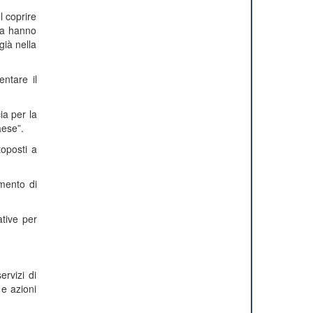
l coprire
dia hanno
 già nella
entare il
ia per la
aese”.
toposti a
imento di
ative per
ervizi di
 e azioni