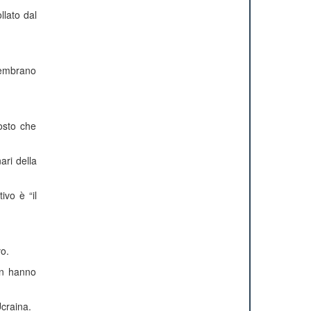
llato dal
sembrano
osto che
ari della
ivo è “il
vo.
on hanno
Ucraina.