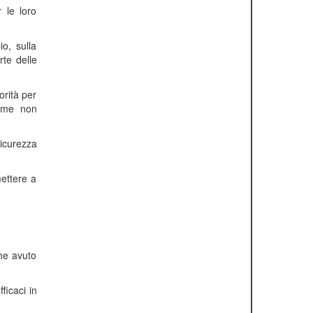
r le loro
o, sulla
rte delle
orità per
come non
icurezza
ettere a
che avuto
ficaci in