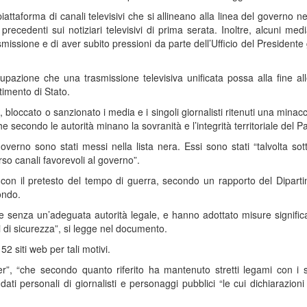
ttaforma di canali televisivi che si allineano alla linea del governo ne
 precedenti sui notiziari televisivi di prima serata. Inoltre, alcuni me
trasmissione e di aver subito pressioni da parte dell’Ufficio del Presidente
pazione che una trasmissione televisiva unificata possa alla fine all
rtimento di Stato.
bloccato o sanzionato i media e i singoli giornalisti ritenuti una minacc
secondo le autorità minano la sovranità e l’integrità territoriale del P
governo sono stati messi nella lista nera. Essi sono stati “talvolta sot
so canali favorevoli al governo”.
 con il pretesto del tempo di guerra, secondo un rapporto del Dipart
ondo.
lte senza un’adeguata autorità legale, e hanno adottato misure signific
i di sicurezza”, si legge nel documento.
52 siti web per tali motivi.
r”, “che secondo quanto riferito ha mantenuto stretti legami con i s
dati personali di giornalisti e personaggi pubblici “le cui dichiarazioni