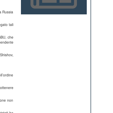
la Russia
gato tali
’SBU, che
pendente
 Shishov,
ll’ordine
 ottenere
zione non
istati ha