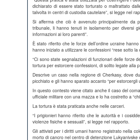
dichiarato di essere stato torturato o maltrattato dall
talvolta in centri di custodia cautelare”, si legge nel ra
Si afferma che ciò è avvenuto principalmente da par
tribunale, li hanno tenuti in isolamento per diversi g
informazioni ai loro parenti”.
È stato riferito che le forze dell’ordine ucraine hanno 
hanno iniziato a utilizzare le confessioni “rese sotto la
“Ci sono state segnalazioni di funzionari delle forze de
tortura per estorcere confessioni, di solito legate alla
Descrive un caso nella regione di Cherkasy, dove du
picchiato e gli hanno sparato accanto “per estorcergli
In questo contesto viene citato anche il caso del coma
ufficiale militare con una mazza e lo ha costretto a “c
La tortura è stata praticata anche nelle carceri.
“I prigionieri hanno riferito che le autorità e i cosidd
violenze fisiche e sessuali”, si legge nel rapporto.
Gli attivisti per i diritti umani hanno registrato nella c
morto di cancro nel centro di detenzione Lukyanivske d