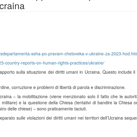
Ucraina
hosdepartamenta-ssha-po-pravam-cheloveka-v-ukraine-za-2023-hod.ht
23-country-reports-on-human-rights-practices/ukraine/
porto sulla situazione dei diritti umani in Ucraina. Questo include il t
’ordine, corruzione e problemi di libertà di parola e discriminazione.
craina – la mobilitazione (viene menzionato solo il fatto che le autor
o militare) e la questione della Chiesa (tentativi di bandire la Chiesa 
tro delle chiese) – sono praticamente taciuti.
parato sulle violazioni dei diritti umani nei territori dell’Ucraina seques