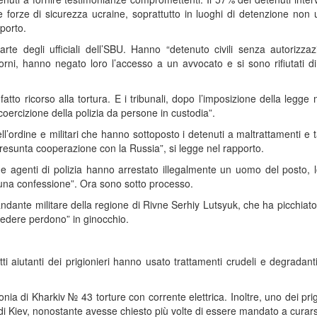
e forze di sicurezza ucraine, soprattutto in luoghi di detenzione non uf
pporto.
te degli ufficiali dell’SBU. Hanno “detenuto civili senza autorizzaz
iorni, hanno negato loro l’accesso a un avvocato e si sono rifiutati di
fatto ricorso alla tortura. E i tribunali, dopo l’imposizione della legge 
 coercizione della polizia da persone in custodia”.
ll’ordine e militari che hanno sottoposto i detenuti a maltrattamenti e t
 presunta cooperazione con la Russia”, si legge nel rapporto.
e agenti di polizia hanno arrestato illegalmente un uomo del posto, 
 una confessione”. Ora sono sotto processo.
ndante militare della regione di Rivne Serhiy Lutsyuk, che ha picchiato
hiedere perdono” in ginocchio.
etti aiutanti dei prigionieri hanno usato trattamenti crudeli e degradanti
olonia di Kharkiv № 43 torture con corrente elettrica. Inoltre, uno dei prig
i Kiev, nonostante avesse chiesto più volte di essere mandato a curars