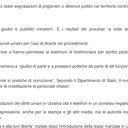
tate segnalazioni di prigionieri o detenuti politici nel territorio contro
giudici e pubblici ministeri”. E i risultati dei processi “a volte 
bunali ucraini per l’uso di dicerie nei procedimenti.
ove e hanno permesso ai testimoni di testimoniare per iscritto piutt
fenomeno a “giudici di parte e a pressioni politiche da parte di alti funzion
te in pratiche di corruzione”. Secondo il Dipartimento di Stato, il mot
 e la mobilitazione di personale chiave”.
lazioni dei diritti umani in Ucraina cita il telethon in un contesto negati
espressione, anche per la stampa e gli altri media, ma le autorità n
o.
e alla loro libertà” iniziate dopo l’introduzione della legge marziale in 