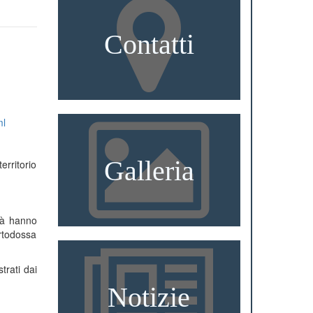
Contatti
ml
Galleria
erritorio
ità hanno
ortodossa
trati dai
Notizie