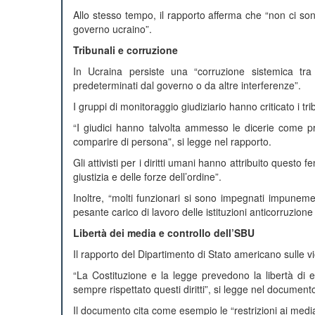
Allo stesso tempo, il rapporto afferma che “non ci sono s
governo ucraino”.
Tribunali e corruzione
In Ucraina persiste una “corruzione sistemica tra 
predeterminati dal governo o da altre interferenze”.
I gruppi di monitoraggio giudiziario hanno criticato i tri
“I giudici hanno talvolta ammesso le dicerie come pr
comparire di persona”, si legge nel rapporto.
Gli attivisti per i diritti umani hanno attribuito questo 
giustizia e delle forze dell’ordine”.
Inoltre, “molti funzionari si sono impegnati impunemen
pesante carico di lavoro delle istituzioni anticorruzione
Libertà dei media e controllo dell’SBU
Il rapporto del Dipartimento di Stato americano sulle vio
“La Costituzione e la legge prevedono la libertà di 
sempre rispettato questi diritti”, si legge nel document
Il documento cita come esempio le “restrizioni ai media 