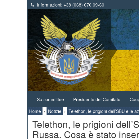
Informazioni:
+38 (068) 670 09-60
Su сommittee
Presidente del Comitato
Coop
Home
›
Notizie
›
Telethon, le prigioni dell’SBU e le a
Telethon, le prigioni dell
Russa. Cosa è stato inser