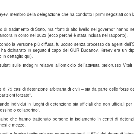
ireyev, membro della delegazione che ha condotto i primi negoziati con 
o di tradimento di Stato, ma “fonti di alto livello nel governo” hanno ne
 ancora in corso nel 2023 (ecco perché è stata inclusa nel rapporto).
ondo la versione più diffusa, fu ucciso senza processo da agenti dell
ha dichiarato in seguito il capo del GUR Budanov, Kireev era un di
 in dettaglio qui).
tati sulle indagini relative all’omicidio dell’attivista bielorusso Vitali
 di 75 casi di detenzione arbitraria di civili – sia da parte delle forze de
arizioni forzate”.
do individui in luoghi di detenzione sia ufficiali che non ufficiali per
essino o collaborino”.
craine che hanno trattenuto persone in isolamento in centri di deten
 mesi e mezzo.
tenuti a fornire testimonianze compromettenti. Il 57% dei detenuti interv