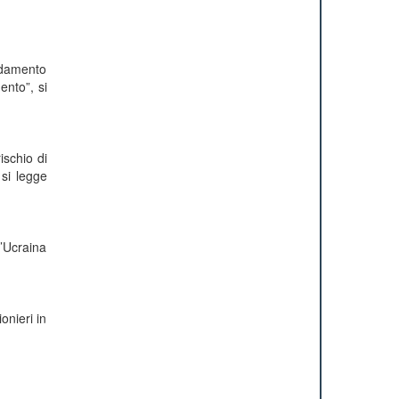
fidamento
ento”, si
ischio di
 si legge
l’Ucraina
onieri in