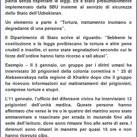
patria senza rispettare le leggi. Ed è stato presumibilmente
implementato dalla SBU insieme al servizio di sicurezza
dello Stato dell’Uzbekistan.
Un elemento a parte è “Tortura, trattamento inumano o
degradante di una persona”.
Il Dipartimento di Stato scrive al riguardo: “Sebbene la
costituzione e la legge proibiscano la tortura e altre pene
crudeli e insolite, ci sono state segnalazioni secondo cui le
forze dell’ordine hanno fatto ricorso a tali abusi”.
Esempio – Il 3 gennaio, un gruppo per i diritti umani ha
intervistato 30 prigionieri della colonia correttiva n ° 25 di
Alekseevskaya nella regione di Kharkiv dopo che il gruppo
ha ricevuto informazioni sui maltrattamenti dei prigionieri,
comprese torture e stupri.
L’11 gennaio, l’ufficio del difensore civico ha intervistato 12
prigionieri dell’unità medica. Queste persone hanno
affermato che verso le tre o le quattro del mattino sono state
ammanettate e trascinate per strada in mutande fino alla
sede dell’istituto, dove sono rimaste fino alle sette di sera. I
detenuti sono rimasti in manette per quasi 15 ore e non
hanno ricevuto cibo.