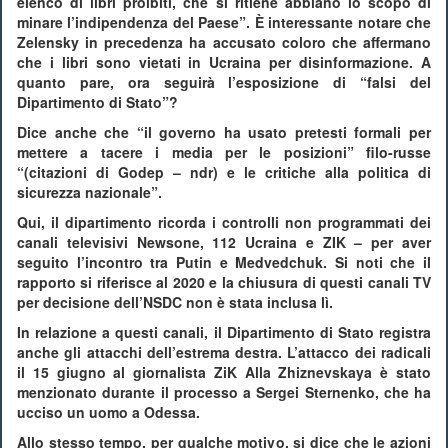
elenco di libri proibiti, che si ritiene abbiano lo scopo di
minare l’indipendenza del Paese”. È interessante notare che
Zelensky in precedenza ha accusato coloro che affermano
che i libri sono vietati in Ucraina per disinformazione. A
quanto pare, ora seguirà l’esposizione di “falsi del
Dipartimento di Stato”?
Dice anche che “il governo ha usato pretesti formali per
mettere a tacere i media per le posizioni” filo-russe
“(citazioni di Godep – ndr) e le critiche alla politica di
sicurezza nazionale”.
Qui, il dipartimento ricorda i controlli non programmati dei
canali televisivi Newsone, 112 Ucraina e ZIK – per aver
seguito l’incontro tra Putin e Medvedchuk. Si noti che il
rapporto si riferisce al 2020 e la chiusura di questi canali TV
per decisione dell’NSDC non è stata inclusa lì.
In relazione a questi canali, il Dipartimento di Stato registra
anche gli attacchi dell’estrema destra. L’attacco dei radicali
il 15 giugno al giornalista ZiK Alla Zhiznevskaya è stato
menzionato durante il processo a Sergei Sternenko, che ha
ucciso un uomo a Odessa.
Allo stesso tempo, per qualche motivo, si dice che le azioni