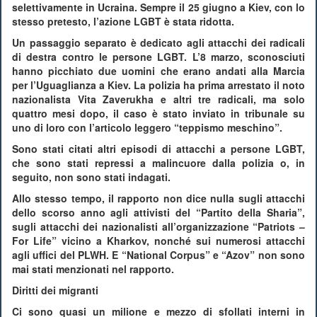
selettivamente in Ucraina. Sempre il 25 giugno a Kiev, con lo
stesso pretesto, l’azione LGBT è stata ridotta.
Un passaggio separato è dedicato agli attacchi dei radicali
di destra contro le persone LGBT. L’8 marzo, sconosciuti
hanno picchiato due uomini che erano andati alla Marcia
per l’Uguaglianza a Kiev. La polizia ha prima arrestato il noto
nazionalista Vita Zaverukha e altri tre radicali, ma solo
quattro mesi dopo, il caso è stato inviato in tribunale su
uno di loro con l’articolo leggero “teppismo meschino”.
Sono stati citati altri episodi di attacchi a persone LGBT,
che sono stati repressi a malincuore dalla polizia o, in
seguito, non sono stati indagati.
Allo stesso tempo, il rapporto non dice nulla sugli attacchi
dello scorso anno agli attivisti del “Partito della Sharia”,
sugli attacchi dei nazionalisti all’organizzazione “Patriots –
For Life” vicino a Kharkov, nonché sui numerosi attacchi
agli uffici del PLWH. E “National Corpus” e “Azov” non sono
mai stati menzionati nel rapporto.
Diritti dei migranti
Ci sono quasi un milione e mezzo di sfollati interni in