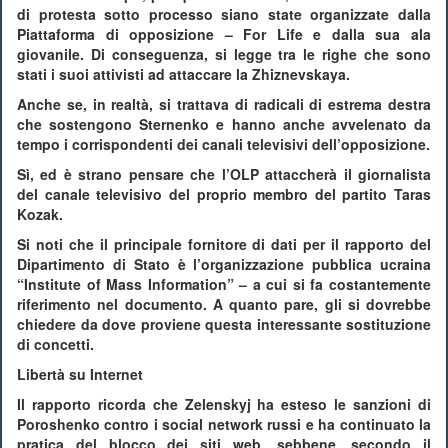
di protesta sotto processo siano state organizzate dalla
Piattaforma di opposizione – For Life e dalla sua ala
giovanile. Di conseguenza, si legge tra le righe che sono
stati i suoi attivisti ad attaccare la Zhiznevskaya.
Anche se, in realtà, si trattava di radicali di estrema destra
che sostengono Sternenko e hanno anche avvelenato da
tempo i corrispondenti dei canali televisivi dell’opposizione.
Sì, ed è strano pensare che l’OLP attaccherà il giornalista
del canale televisivo del proprio membro del partito Taras
Kozak.
Si noti che il principale fornitore di dati per il rapporto del
Dipartimento di Stato è l’organizzazione pubblica ucraina
“Institute of Mass Information” – a cui si fa costantemente
riferimento nel documento. A quanto pare, gli si dovrebbe
chiedere da dove proviene questa interessante sostituzione
di concetti.
Libertà su Internet
Il rapporto ricorda che Zelenskyj ha esteso le sanzioni di
Poroshenko contro i social network russi e ha continuato la
pratica del blocco dei siti web, sebbene, secondo il