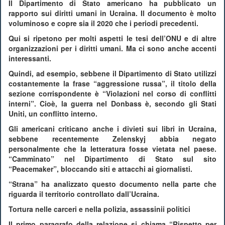
Il Dipartimento di Stato americano ha pubblicato un
rapporto sui diritti umani in Ucraina. Il documento è molto
voluminoso e copre sia il 2020 che i periodi precedenti.
Qui si ripetono per molti aspetti le tesi dell’ONU e di altre
organizzazioni per i diritti umani. Ma ci sono anche accenti
interessanti.
Quindi, ad esempio, sebbene il Dipartimento di Stato utilizzi
costantemente la frase “aggressione russa”, il titolo della
sezione corrispondente è “Violazioni nel corso di conflitti
interni”. Cioè, la guerra nel Donbass è, secondo gli Stati
Uniti, un conflitto interno.
Gli americani criticano anche i divieti sui libri in Ucraina,
sebbene recentemente Zelenskyj abbia negato
personalmente che la letteratura fosse vietata nel paese.
“Camminato” nel Dipartimento di Stato sul sito
“Peacemaker”, bloccando siti e attacchi ai giornalisti.
“Strana” ha analizzato questo documento nella parte che
riguarda il territorio controllato dall’Ucraina.
Tortura nelle carceri e nella polizia, assassinii politici
Il primo paragrafo della relazione si chiama “Rispetto per