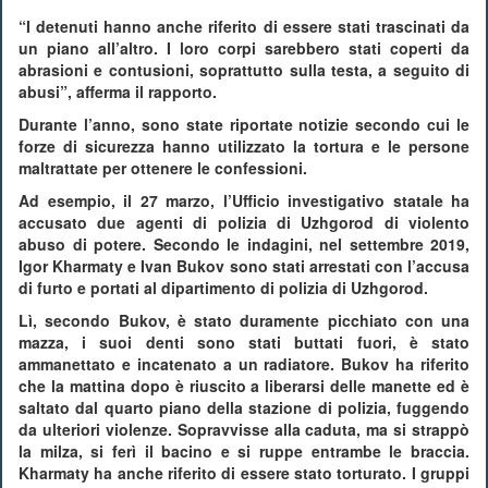
“I detenuti hanno anche riferito di essere stati trascinati da
un piano all’altro. I loro corpi sarebbero stati coperti da
abrasioni e contusioni, soprattutto sulla testa, a seguito di
abusi”, afferma il rapporto.
Durante l’anno, sono state riportate notizie secondo cui le
forze di sicurezza hanno utilizzato la tortura e le persone
maltrattate per ottenere le confessioni.
Ad esempio, il 27 marzo, l’Ufficio investigativo statale ha
accusato due agenti di polizia di Uzhgorod di violento
abuso di potere. Secondo le indagini, nel settembre 2019,
Igor Kharmaty e Ivan Bukov sono stati arrestati con l’accusa
di furto e portati al dipartimento di polizia di Uzhgorod.
Lì, secondo Bukov, è stato duramente picchiato con una
mazza, i suoi denti sono stati buttati fuori, è stato
ammanettato e incatenato a un radiatore. Bukov ha riferito
che la mattina dopo è riuscito a liberarsi delle manette ed è
saltato dal quarto piano della stazione di polizia, fuggendo
da ulteriori violenze. Sopravvisse alla caduta, ma si strappò
la milza, si ferì il bacino e si ruppe entrambe le braccia.
Kharmaty ha anche riferito di essere stato torturato. I gruppi