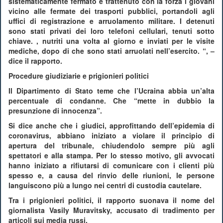
sistematicamente fermato e trattenuto con la forza i giovani
vicino alle fermate dei trasporti pubblici, portandoli agli
uffici di registrazione e arruolamento militare. I detenuti
sono stati privati ​​dei loro telefoni cellulari, tenuti sotto
chiave. , nutriti una volta al giorno e inviati per le visite
mediche, dopo di che sono stati arruolati nell’esercito. “, –
dice il rapporto.
Procedure giudiziarie e prigionieri politici
Il Dipartimento di Stato teme che l’Ucraina abbia un’alta
percentuale di condanne. Che “mette in dubbio la
presunzione di innocenza”.
Si dice anche che i giudici, approfittando dell’epidemia di
coronavirus, abbiano iniziato a violare il principio di
apertura del tribunale, chiudendolo sempre più agli
spettatori e alla stampa. Per lo stesso motivo, gli avvocati
hanno iniziato a rifiutarsi di comunicare con i clienti più
spesso e, a causa del rinvio delle riunioni, le persone
languiscono più a lungo nei centri di custodia cautelare.
Tra i prigionieri politici, il rapporto suonava il nome del
giornalista Vasily Muravitsky, accusato di tradimento per
articoli sui media russi.