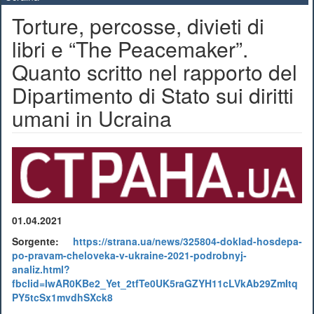
Torture, percosse, divieti di
libri e “The Peacemaker”.
Quanto scritto nel rapporto del
Dipartimento di Stato sui diritti
umani in Ucraina
01.04.2021
Sorgente:
https://strana.ua/news/325804-doklad-hosdepa-
po-pravam-cheloveka-v-ukraine-2021-podrobnyj-
analiz.html?
fbclid=IwAR0KBe2_Yet_2tfTe0UK5raGZYH11cLVkAb29ZmItq
PY5tcSx1mvdhSXck8