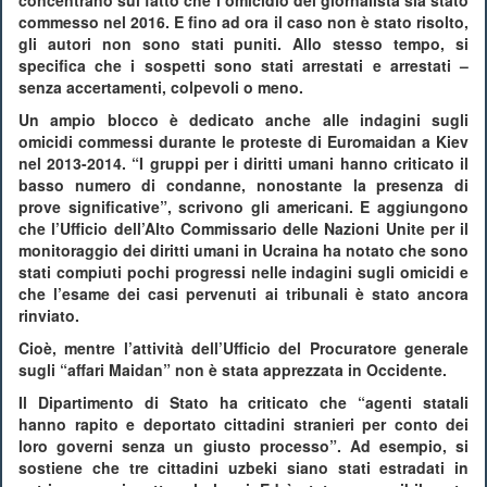
commesso nel 2016. E fino ad ora il caso non è stato risolto,
gli autori non sono stati puniti. Allo stesso tempo, si
specifica che i sospetti sono stati arrestati e arrestati –
senza accertamenti, colpevoli o meno.
Un ampio blocco è dedicato anche alle indagini sugli
omicidi commessi durante le proteste di Euromaidan a Kiev
nel 2013-2014. “I gruppi per i diritti umani hanno criticato il
basso numero di condanne, nonostante la presenza di
prove significative”, scrivono gli americani. E aggiungono
che l’Ufficio dell’Alto Commissario delle Nazioni Unite per il
monitoraggio dei diritti umani in Ucraina ha notato che sono
stati compiuti pochi progressi nelle indagini sugli omicidi e
che l’esame dei casi pervenuti ai tribunali è stato ancora
rinviato.
Cioè, mentre l’attività dell’Ufficio del Procuratore generale
sugli “affari Maidan” non è stata apprezzata in Occidente.
Il Dipartimento di Stato ha criticato che “agenti statali
hanno rapito e deportato cittadini stranieri per conto dei
loro governi senza un giusto processo”. Ad esempio, si
sostiene che tre cittadini uzbeki siano stati estradati in