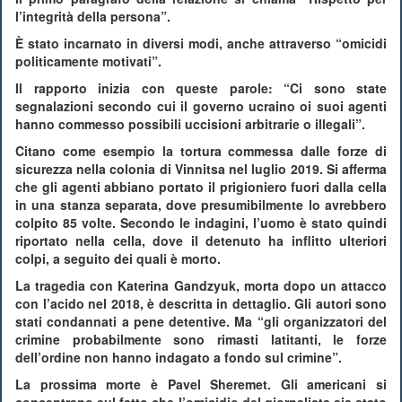
l’integrità della persona”.
È stato incarnato in diversi modi, anche attraverso “omicidi
politicamente motivati”.
Il rapporto inizia con queste parole: “Ci sono state
segnalazioni secondo cui il governo ucraino oi suoi agenti
hanno commesso possibili uccisioni arbitrarie o illegali”.
Citano come esempio la tortura commessa dalle forze di
sicurezza nella colonia di Vinnitsa nel luglio 2019. Si afferma
che gli agenti abbiano portato il prigioniero fuori dalla cella
in una stanza separata, dove presumibilmente lo avrebbero
colpito 85 volte. Secondo le indagini, l’uomo è stato quindi
riportato nella cella, dove il detenuto ha inflitto ulteriori
colpi, a seguito dei quali è morto.
La tragedia con Katerina Gandzyuk, morta dopo un attacco
con l’acido nel 2018, è descritta in dettaglio. Gli autori sono
stati condannati a pene detentive. Ma “gli organizzatori del
crimine probabilmente sono rimasti latitanti, le forze
dell’ordine non hanno indagato a fondo sul crimine”.
La prossima morte è Pavel Sheremet. Gli americani si
concentrano sul fatto che l’omicidio del giornalista sia stato