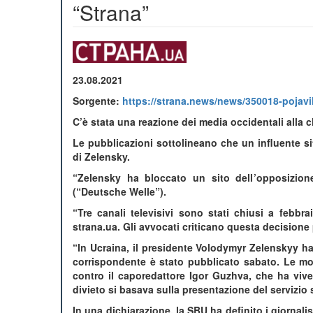
“Strana”
23.08.2021
Sorgente:
https://strana.news/news/350018-pojavi
C’è stata una reazione dei media occidentali alla c
Le pubblicazioni sottolineano che un influente si
di Zelensky.
“Zelensky ha bloccato un sito dell’opposizione
(“Deutsche Welle”).
“Tre canali televisivi sono stati chiusi a febbr
strana.ua. Gli avvocati criticano questa decisione 
“In Ucraina, il presidente Volodymyr Zelenskyy ha 
corrispondente è stato pubblicato sabato. Le mot
contro il caporedattore Igor Guzhva, che ha vive i
divieto si basava sulla presentazione del servizio
In una dichiarazione, la SBU ha definito i giornalis