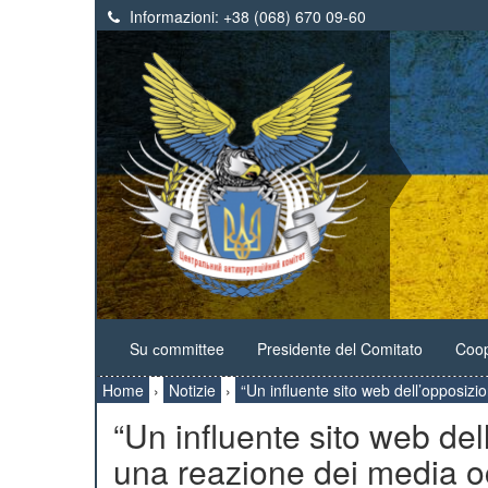
Informazioni:
+38 (068) 670 09-60
Su сommittee
Presidente del Comitato
Coop
Home
›
Notizie
›
“Un influente sito web dell’opposizi
“Un influente sito web del
una reazione dei media oc