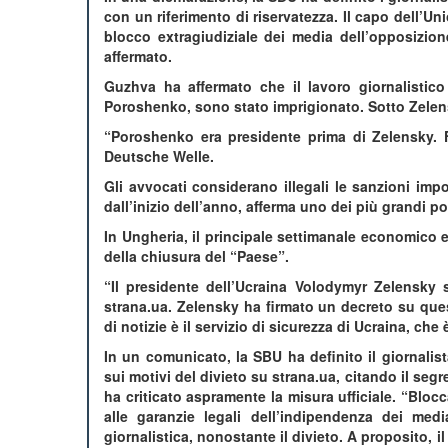
con un riferimento di riservatezza. Il capo dell’Uni
blocco extragiudiziale dei media dell’opposizion
affermato.
Guzhva ha affermato che il lavoro giornalistic
Poroshenko, sono stato imprigionato. Sotto Zelensk
“Poroshenko era presidente prima di Zelensky. F
Deutsche Welle.
Gli avvocati considerano illegali le sanzioni imp
dall’inizio dell’anno, afferma uno dei più grandi po
In Ungheria, il principale settimanale economico
della chiusura del “Paese”.
“Il presidente dell’Ucraina Volodymyr Zelensky s
strana.ua. Zelensky ha firmato un decreto su quest
di notizie è il servizio di sicurezza di Ucraina, che
In un comunicato, la SBU ha definito il giornalis
sui motivi del divieto su strana.ua, citando il segr
ha criticato aspramente la misura ufficiale. “Bloc
alle garanzie legali dell’indipendenza dei med
giornalistica, nonostante il divieto. A proposito, 