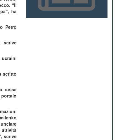
occo. “Il
mpa”, ha
to Petro
, scrive
 ucraini
 scritto
ua russa
 portale
rmazioni
omilenko
nunciare
attività
, scrive