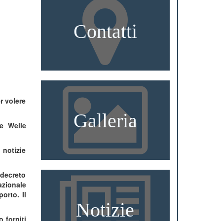
Contatti
r volere
Galleria
he Welle
 notizie
 decreto
azionale
orto. Il
Notizie
 forniti