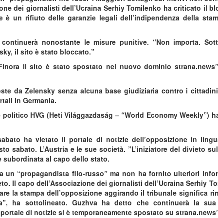
one dei giornalisti dell’Ucraina Serhiy Tomilenko ha criticato il bl
e è un rifiuto delle garanzie legali dell’indipendenza della sta
o continuerà nonostante le misure punitive. “Non importa. Sot
y, il sito è stato bloccato.”
inora il sito è stato spostato nel nuovo dominio strana.news”
oste da Zelensky senza alcuna base giudiziaria contro i cittadini
rtali in Germania.
 e politico HVG (Heti Világgazdaság – “World Economy Weekly”) ha
abato ha vietato il portale di notizie dell’opposizione in ling
o sabato. L’Austria e le sue società. ”L’iniziatore del divieto sul
 è subordinata al capo dello stato.
ta un “propagandista filo-russo” ma non ha fornito ulteriori info
eto. Il capo dell’Associazione dei giornalisti dell’Ucraina Serhiy T
care la stampa dell’opposizione aggirando il tribunale significa ri
ia”, ha sottolineato. Guzhva ha detto che continuerà la sua 
il portale di notizie si è temporaneamente spostato su strana.news”