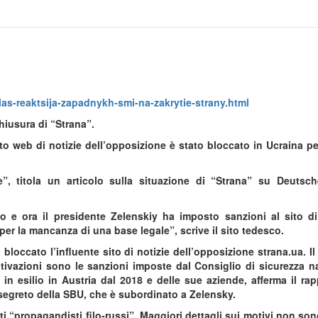
las-reaktsija-zapadnykh-smi-na-zakrytie-strany.html
hiusura di “Strana”.
to web di notizie dell’opposizione è stato bloccato in Ucraina pe
”, titola un articolo sulla situazione di “Strana” su Deutsc
aio e ora il presidente Zelenskiy ha imposto sanzioni al sito di
per la mancanza di una base legale”, scrive il sito tedesco.
bloccato l’influente sito di notizie dell’opposizione strana.ua. Il
ivazioni sono le sanzioni imposte dal Consiglio di sicurezza n
n esilio in Austria dal 2018 e delle sue aziende, afferma il rapp
 segreto della SBU, che è subordinato a Zelensky.
ti “propagandisti filo-russi”. Maggiori dettagli sui motivi non sono