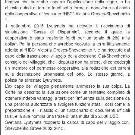
temeva che potrebbe esporre l’applicazione della legge, e ha
chiesto quindi di fornire fondi sotto forma di donazione sul conto
della cooperativa di consumo “HBC” Victoria Groves-Shevchenko
“.
1 settembre 2015 Lyutynets ha ricevuto il ricevimento di
simulazione “Cassa di Risparmio”, secondo il quale la
cooperativa è stato trasferito fondi per un totale di 280 mila
dollari. Poi la persona che avrebbe ricevuto la terra fittiziamente
aderito al “HBC” Victoria Groves-Shevchenko “, e ha ricevuto dal
capo della trascrizione villaggio della decisione Gai-Shevchenko
consiglio del villaggio, che i deputati non ha preso, di concedergli
un membro del permesso cooperativa alla redazione dei terreni
sulla destinazione urbanistica del lotto. Lo stesso giorno, la
polizia ha arrestato Lyutynets.
L’ex capo del villaggio pienamente ammesso la sua colpa. La
Corte ha descritto la sua azione come un tentativo completo di
ottenere indebiti vantaggi a terzi per l’influenza sulla decisione da
una persona autorizzata a svolgere funzioni statali, così come la
preparazione e il rilascio di un funzionario di documenti ufficiali
falsi, e la sua nomina una frase di una multa di 25.500 USD.
Svetlana Lyutynets ricoperto la carica di capo del villaggio con.
Shevchenko Grove 2002-2015.