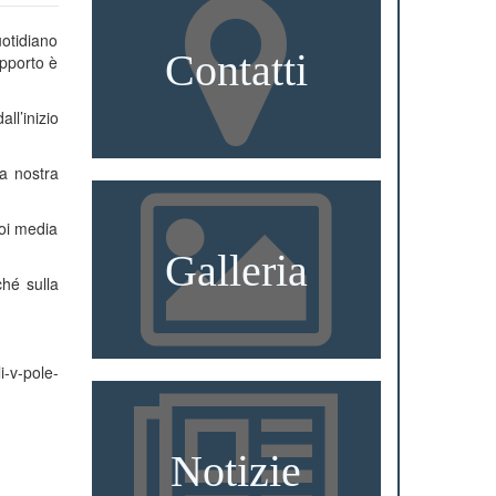
uotidiano
Contatti
apporto è
ll’inizio
a nostra
uoi media
Galleria
ché sulla
i-v-pole-
Notizie