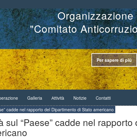
Organizzazione 
"Comitato Anticorruzi
Per sapere di più
erazione
Galleria
Аttività
Notizie
Contatti
ese” cadde nel rapporto del Dipartimento di Stato americano
tà sul “Paese” cadde nel rapporto 
ericano