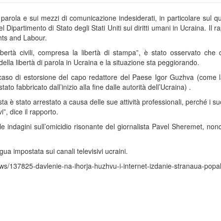
i parola e sui mezzi di comunicazione indesiderati, in particolare sul q
Dipartimento di Stato degli Stati Uniti sui diritti umani in Ucraina. Il r
hts and Labour.
libertà civili, compresa la libertà di stampa”, è stato osservato che da
ella libertà di parola in Ucraina e la situazione sta peggiorando.
caso di estorsione del capo redattore del Paese Igor Guzhva (come l
to fabbricato dall’inizio alla fine dalle autorità dell’Ucraina) .
ta è stato arrestato a causa delle sue attività professionali, perché i s
”, dice il rapporto.
elle indagini sull’omicidio risonante del giornalista Pavel Sheremet, non
ngua impostata sui canali televisivi ucraini.
ws/137825-davlenie-na-ihorja-huzhvu-i-internet-izdanie-stranaua-popal