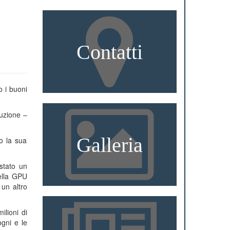
Contatti
o i buoni
ruzione –
Galleria
ro la sua
estato un
nella GPU
 un altro
ilioni di
ogni e le