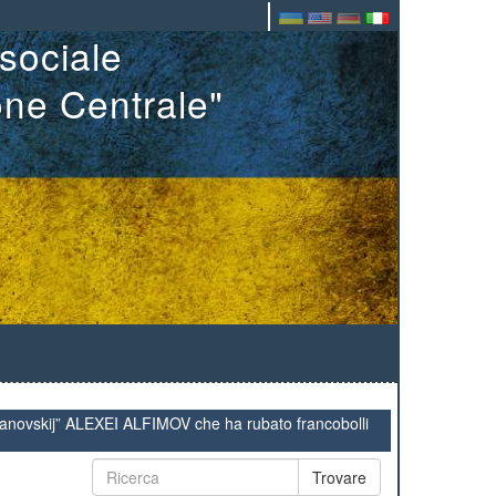
sociale
one Centrale"
novskij” ALEXEI ALFIMOV che ha rubato francobolli
Trovare