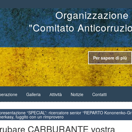
Organizzazione 
"Comitato Anticorruzi
Per sapere di più
erazione
Galleria
Аttività
Notizie
Contatti
resentazione “SPECIAL”: ricercatore senior “REPARTO Kononenko-Gra
herkasy, fuggito con un rimprovero
i” rubare CARBURANTE vostra