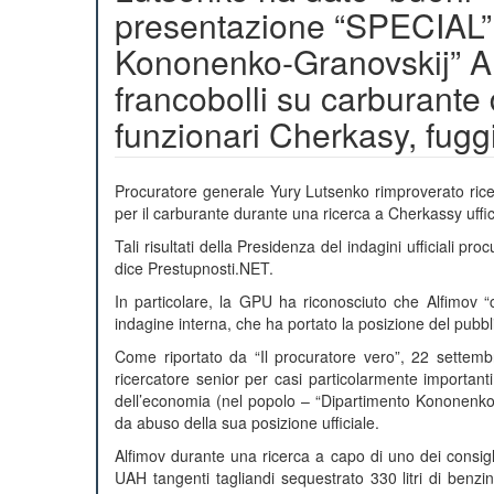
presentazione “SPECIAL”
Kononenko-Granovskij” 
francobolli su carburante
funzionari Cherkasy, fugg
Procuratore generale Yury Lutsenko rimproverato rice
per il carburante durante una ricerca a Cherkassy uffic
Tali risultati della Presidenza del indagini ufficiali pr
dice Prestupnosti.NET.
In particolare, la GPU ha riconosciuto che Alfimov “
indagine interna, che ha portato la posizione del pubb
Come riportato da “Il procuratore vero”, 22 settembr
ricercatore senior per casi particolarmente important
dell’economia (nel popolo – “Dipartimento Kononenko –
da abuso della sua posizione ufficiale.
Alfimov durante una ricerca a capo di uno dei consigli 
UAH tangenti tagliandi sequestrato 330 litri di benzina