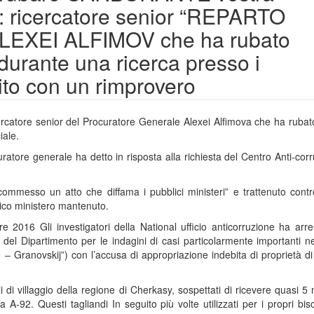
: ricercatore senior “REPARTO
ALEXEI ALFIMOV che ha rubato
 durante una ricerca presso i
ito con un rimprovero
rcatore senior del Procuratore Generale Alexei Alfimova che ha rubat
iale.
ocuratore generale ha detto in risposta alla richiesta del Centro Anti-cor
commesso un atto che diffama i pubblici ministeri” e trattenuto cont
lico ministero mantenuto.
e 2016 Gli investigatori della National ufficio anticorruzione ha arr
i del Dipartimento per le indagini di casi particolarmente importanti 
 Granovskij”) con l’accusa di appropriazione indebita di proprietà di
di villaggio della regione di Cherkasy, sospettati di ricevere quasi 5 m
 A-92. Questi tagliandi In seguito più volte utilizzati per i propri bis