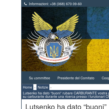
Informazioni:
+38 (068) 670 09-60
Su сommittee
Presidente del Comitato
Coop
Home
›
Notizie
›
Lutsenko ha dato “buoni” rubare CARBURANTE vostra p
su carburante durante una ricerca presso i funzionari C
Lutsenko ha dato “buon