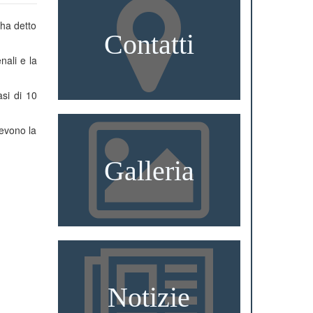
 ha detto
Contatti
nali e la
si di 10
cevono la
Galleria
Notizie