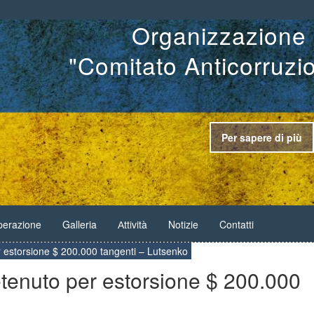
Organizzazione 
"Comitato Anticorruzi
Per sapere di più
erazione
Galleria
Аttività
Notizie
Contatti
 estorsione $ 200.000 tangenti – Lutsenko
tenuto per estorsione $ 200.000