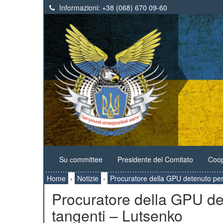
Informazioni:
+38 (068) 670 09-60
Su сommittee
Presidente del Comitato
Coop
Home
›
Notizie
›
Procuratore della GPU detenuto per
Procuratore della GPU de
tangenti – Lutsenko