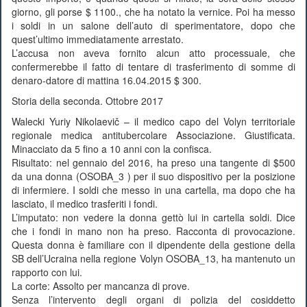
giorno, gli porse $ 1100., che ha notato la vernice. Poi ha messo
i soldi in un salone dell’auto di sperimentatore, dopo che
quest’ultimo immediatamente arrestato.
L’accusa non aveva fornito alcun atto processuale, che
confermerebbe il fatto di tentare di trasferimento di somme di
denaro-datore di mattina 16.04.2015 $ 300.
Storia della seconda. Ottobre 2017
Walecki Yuriy Nikolaevič – il medico capo del Volyn territoriale
regionale medica antitubercolare Associazione. Giustificata.
Minacciato da 5 fino a 10 anni con la confisca.
Risultato: nel gennaio del 2016, ha preso una tangente di $500
da una donna (OSOBA_3 ) per il suo dispositivo per la posizione
di infermiere. I soldi che messo in una cartella, ma dopo che ha
lasciato, il medico trasferiti i fondi.
L’imputato: non vedere la donna gettò lui in cartella soldi. Dice
che i fondi in mano non ha preso. Racconta di provocazione.
Questa donna è familiare con il dipendente della gestione della
SB dell’Ucraina nella regione Volyn OSOBA_13, ha mantenuto un
rapporto con lui.
La corte: Assolto per mancanza di prove.
Senza l’intervento degli organi di polizia del cosiddetto