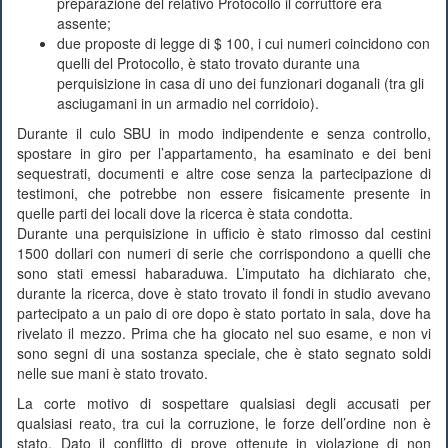
preparazione del relativo Protocollo il corruttore era
assente;
due proposte di legge di $ 100, i cui numeri coincidono con
quelli del Protocollo, è stato trovato durante una
perquisizione in casa di uno dei funzionari doganali (tra gli
asciugamani in un armadio nel corridoio).
Durante il culo SBU in modo indipendente e senza controllo,
spostare in giro per l’appartamento, ha esaminato e dei beni
sequestrati, documenti e altre cose senza la partecipazione di
testimoni, che potrebbe non essere fisicamente presente in
quelle parti dei locali dove la ricerca è stata condotta.
Durante una perquisizione in ufficio è stato rimosso dal cestini
1500 dollari con numeri di serie che corrispondono a quelli che
sono stati emessi habaraduwa. L’imputato ha dichiarato che,
durante la ricerca, dove è stato trovato il fondi in studio avevano
partecipato a un paio di ore dopo è stato portato in sala, dove ha
rivelato il mezzo. Prima che ha giocato nel suo esame, e non vi
sono segni di una sostanza speciale, che è stato segnato soldi
nelle sue mani è stato trovato.
La corte motivo di sospettare qualsiasi degli accusati per
qualsiasi reato, tra cui la corruzione, le forze dell’ordine non è
stato. Dato il conflitto di prove ottenute in violazione di non