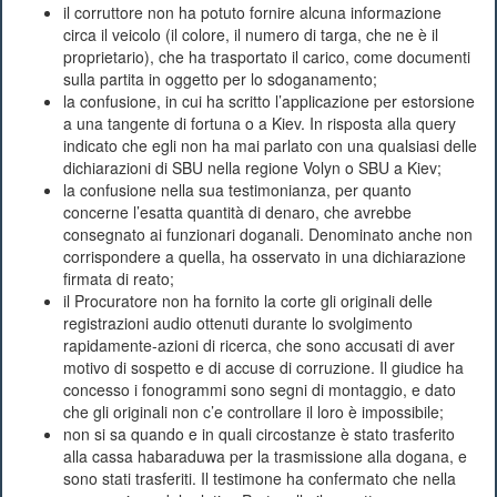
il corruttore non ha potuto fornire alcuna informazione
circa il veicolo (il colore, il numero di targa, che ne è il
proprietario), che ha trasportato il carico, come documenti
sulla partita in oggetto per lo sdoganamento;
la confusione, in cui ha scritto l’applicazione per estorsione
a una tangente di fortuna o a Kiev. In risposta alla query
indicato che egli non ha mai parlato con una qualsiasi delle
dichiarazioni di SBU nella regione Volyn o SBU a Kiev;
la confusione nella sua testimonianza, per quanto
concerne l’esatta quantità di denaro, che avrebbe
consegnato ai funzionari doganali. Denominato anche non
corrispondere a quella, ha osservato in una dichiarazione
firmata di reato;
il Procuratore non ha fornito la corte gli originali delle
registrazioni audio ottenuti durante lo svolgimento
rapidamente-azioni di ricerca, che sono accusati di aver
motivo di sospetto e di accuse di corruzione. Il giudice ha
concesso i fonogrammi sono segni di montaggio, e dato
che gli originali non c’e controllare il loro è impossibile;
non si sa quando e in quali circostanze è stato trasferito
alla cassa habaraduwa per la trasmissione alla dogana, e
sono stati trasferiti. Il testimone ha confermato che nella