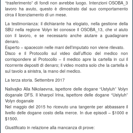
“trasferimento” di fondi non avrebbe luogo. Intenzioni OSOBA_3
lavoro ha avuto, questo è dimostrato dal suo comportamento
circa il licenziamento di un mese.
La testimonianza: il dichiarante ha elogiato, nella gestione della
SBU nella regione Volyn lei conosce il OSOBA_13, che vi aiuto
con il lavoro, e se necessario anche aiutare a guadagnare
denaro.
Esperto – spacecoin nelle mani dell’imputato non viene rilevato.
Disco e il Protocollo sul video dall’ufficio del medico non
corrispondere al Protocollo – il medico apre la cartella in cui il
ricorrente depositi di denaro; il video mostra solo che la cartella è
sul tavolo a sinistra, la mano del medico.
La terza storia. Settembre 2017
Nalivajko Alla Nikolaevna, ispettore delle dogane “Ustyluh” Volyn
doganale DFS. Il kharpol Irina, ispettore delle dogane “Ustyluh”
Volyn doganale
Nel maggio del 2015 ho ricevuto una tangente per abbassare il
livello delle dogane costo della merce. In due episodi – $1000 e
$1500.
Giustificato in relazione alla mancanza di prove: