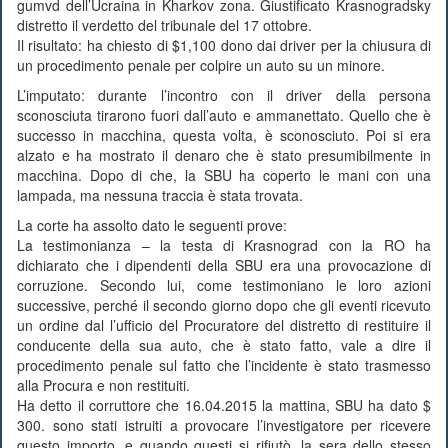
gumvd dell’Ucraina in Kharkov zona. Giustificato Krasnogradsky
distretto il verdetto del tribunale del 17 ottobre.
Il risultato: ha chiesto di $1,100 dono dai driver per la chiusura di
un procedimento penale per colpire un auto su un minore.
L’imputato: durante l’incontro con il driver della persona
sconosciuta tirarono fuori dall’auto e ammanettato. Quello che è
successo in macchina, questa volta, è sconosciuto. Poi si era
alzato e ha mostrato il denaro che è stato presumibilmente in
macchina. Dopo di che, la SBU ha coperto le mani con una
lampada, ma nessuna traccia è stata trovata.
La corte ha assolto dato le seguenti prove:
La testimonianza – la testa di Krasnograd con la RO ha
dichiarato che i dipendenti della SBU era una provocazione di
corruzione. Secondo lui, come testimoniano le loro azioni
successive, perché il secondo giorno dopo che gli eventi ricevuto
un ordine dal l’ufficio del Procuratore del distretto di restituire il
conducente della sua auto, che è stato fatto, vale a dire il
procedimento penale sul fatto che l’incidente è stato trasmesso
alla Procura e non restituiti.
Ha detto il corruttore che 16.04.2015 la mattina, SBU ha dato $
300. sono stati istruiti a provocare l’investigatore per ricevere
questo importo, e quando questi si rifiutò, la sera dello stesso