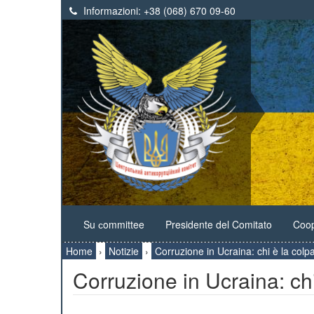
Informazioni:
+38 (068) 670 09-60
Su сommittee
Presidente del Comitato
Coop
Home
›
Notizie
›
Corruzione in Ucraina: chi è la colp
Corruzione in Ucraina: chi