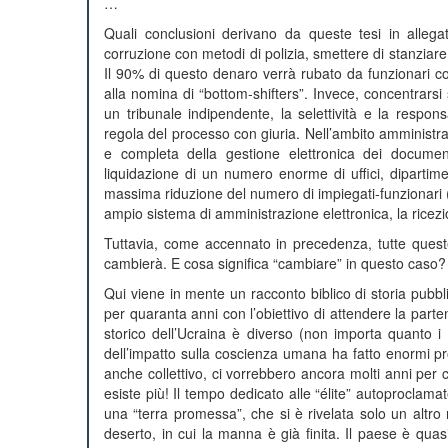
…
Quali conclusioni derivano da queste tesi in allegat
corruzione con metodi di polizia, smettere di stanziare 
Il 90% di questo denaro verrà rubato da funzionari corrot
alla nomina di “bottom-shifters”. Invece, concentrarsi
un tribunale indipendente, la selettività e la responsa
regola del processo con giuria. Nell’ambito amministra
e completa della gestione elettronica dei documenti
liquidazione di un numero enorme di uffici, dipartimen
massima riduzione del numero di impiegati-funzionari 
ampio sistema di amministrazione elettronica, la ricezio
Tuttavia, come accennato in precedenza, tutte queste
cambierà. E cosa significa “cambiare” in questo caso?
Qui viene in mente un racconto biblico di storia pubb
per quaranta anni con l’obiettivo di attendere la partenz
storico dell’Ucraina è diverso (non importa quanto i 
dell’impatto sulla coscienza umana ha fatto enormi pr
anche collettivo, ci vorrebbero ancora molti anni per c
esiste più! Il tempo dedicato alle “élite” autoproclam
una “terra promessa”, che si è rivelata solo un alt
deserto, in cui la manna è già finita. Il paese è quas