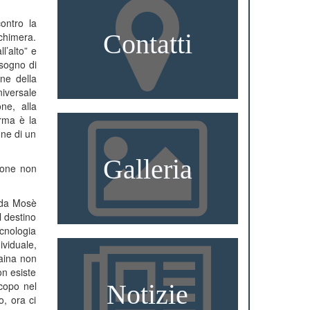
ontro la
Contatti
 chimera.
l’alto” e
isogno di
one della
niversale
ne, alla
orma è la
one di un
Galleria
zione non
i da Mosè
l destino
ecnologia
ividuale,
raina non
on esiste
copo nel
Notizie
o, ora ci