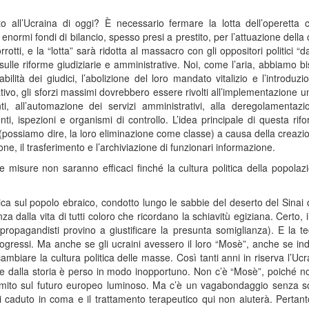
o all’Ucraina di oggi? È necessario fermare la lotta dell’operetta c
enormi fondi di bilancio, spesso presi a prestito, per l’attuazione della
ti, e la “lotta” sarà ridotta al massacro con gli oppositori politici “dal
 sulle riforme giudiziarie e amministrative. Noi, come l’aria, abbiamo b
bilità dei giudici, l’abolizione del loro mandato vitalizio e l’introduzi
tivo, gli sforzi massimi dovrebbero essere rivolti all’implementazione u
, all’automazione dei servizi amministrativi, alla deregolamentazio
ti, ispezioni e organismi di controllo. L’idea principale di questa rif
(possiamo dire, la loro eliminazione come classe) a causa della creazi
ne, il trasferimento e l’archiviazione di funzionari informazione.
 misure non saranno efficaci finché la cultura politica della popola
lica sul popolo ebraico, condotto lungo le sabbie del deserto del Sina
a dalla vita di tutti coloro che ricordano la schiavitù egiziana. Certo, i
propagandisti provino a giustificare la presunta somiglianza). E la t
ogressi. Ma anche se gli ucraini avessero il loro “Mosè”, anche se ind
ambiare la cultura politica delle masse. Così tanti anni in riserva l’Uc
ate dalla storia è perso in modo inopportuno. Non c’è “Mosè”, poiché n
ro mito sul futuro europeo luminoso. Ma c’è un vagabondaggio senza s
i caduto in coma e il trattamento terapeutico qui non aiuterà. Pertant